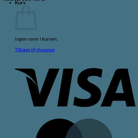
Kurv
Ingen varer i kurven.
Tilbage til shoppen
V
M