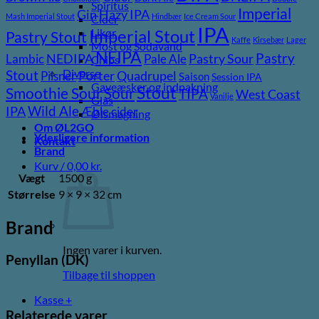
Spiritus
Imperial
Gin
Hazy IPA
Mash Imperial Stout
Hindbær
Ice Cream Sour
Cider
IPA
Imperial Stout
Likør
Pastry Stout
Kaffe
Kirsebær
Lager
Most og Sodavand
NEIPA
Pastry
NEDIPA
Pastry Sour
Lambic
Pale Ale
Chips
Diverse
Stout
Porter
Quadrupel
Pilsner
Saison
Session IPA
Gaveæsker og indpakning
Stout
Sour
Smoothie Sour
TIPA
West Coast
Vanilje
Glas
Wild Ale
IPA
Æble cider
Ølsmagning
Om ØL2GO
Yderligere information
Kontakt
Brand
Kurv /
0,00
kr.
Vægt
1500 g
Størrelse
9 × 9 × 32 cm
Brand
Ingen varer i kurven.
Penyllan (DK)
Tilbage til shoppen
Kasse
+
Relaterede varer