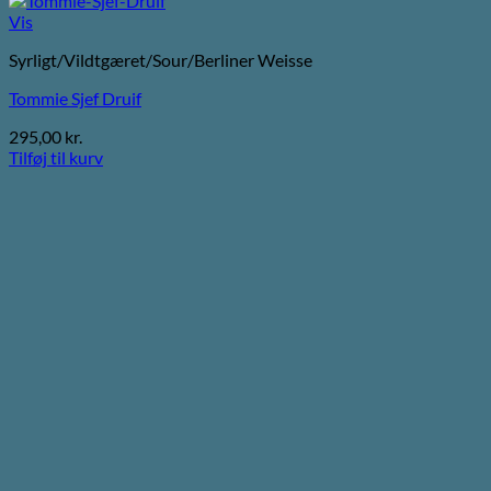
Vis
Syrligt/Vildtgæret/Sour/Berliner Weisse
Tommie Sjef Druif
295,00
kr.
Tilføj til kurv