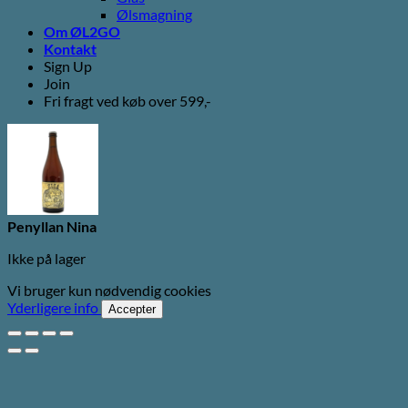
Ølsmagning
Om ØL2GO
Kontakt
Sign Up
Join
Fri fragt ved køb over 599,-
Penyllan Nina
Ikke på lager
Vi bruger kun nødvendig cookies
Yderligere info
Accepter