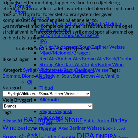
frigivelse. Efter modning tappede vi kun to tredjedele og
Forside
efterlod resten af ​​øllet i fadet, hvorefter det blev efterfyldt med
Shop
frisk øl. En form for forenklet solera system der giver
Kategorier
kompleksitet og modner øllet på et år eller to.
Lager/Pilsner/Pale Ale/Blonde/Gylden
Lys ravfarvet med komplekse aromaer af rødvin, blomme og et
Weissbier/Wit
strejf af vanille fra egegtræet. Let syrlig med spor af karamel og
Saison/Farmhouse/Grisette
en blød afslutning.
IPA
Syrligt/Vildtgæret/Sour/Berliner Weisse
Triple Blend Amber Ale 6,0% | Flaske 75cl
Mjød/Melomel/Braggot
Red Ale/Amber Ale/Brown Ale/Bock/Dubbel
Ikke på lager
Strong Ale/Dark Ale/Triple/Barley Wine
Kategori:
Syrligt/Vildtgæret/Sour/Berliner Weisse
Tags:
Porter/Stouts/Quadrupel
Blomme
,
Blond Ale
,
Rødvin
,
Sour
,
Sur Brown Ale
,
Vanilje
Røgøl
Øl
Kategori
Tilbud
6pack2go
Alkoholfri
Vælg Bryggeri
Glutenfri
Vegan/Vegansk
Tags
Black week
BA Imperial Stout
Barley
Baltic Porter
Alkoholfri
Juleøl
Wine
Barleywine
Berliner Weisse
Barrel Aged
Bock
Farsdag
Braggot
DIPA
Andet
DNEIPA
Brown Ale
Cider
Dark Ale
Chokolade
Double