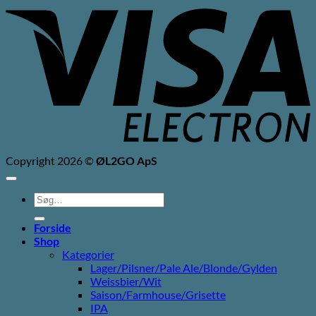
V
E
Copyright 2026 ©
ØL2GO ApS
Søg
efter:
Forside
Shop
Kategorier
Lager/Pilsner/Pale Ale/Blonde/Gylden
Weissbier/Wit
Saison/Farmhouse/Grisette
IPA