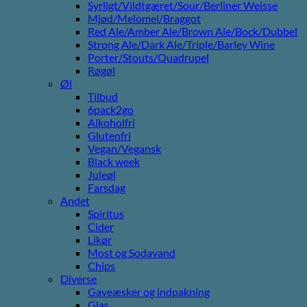
Syrligt/Vildtgæret/Sour/Berliner Weisse
Mjød/Melomel/Braggot
Red Ale/Amber Ale/Brown Ale/Bock/Dubbel
Strong Ale/Dark Ale/Triple/Barley Wine
Porter/Stouts/Quadrupel
Røgøl
Øl
Tilbud
6pack2go
Alkoholfri
Glutenfri
Vegan/Vegansk
Black week
Juleøl
Farsdag
Andet
Spiritus
Cider
Likør
Most og Sodavand
Chips
Diverse
Gaveæsker og indpakning
Glas