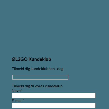
ØL2GO Kundeklub
Tilmeld dig kundeklubben i dag
Tilmeld dig til vores kundeklub
Navn*
E-mail*