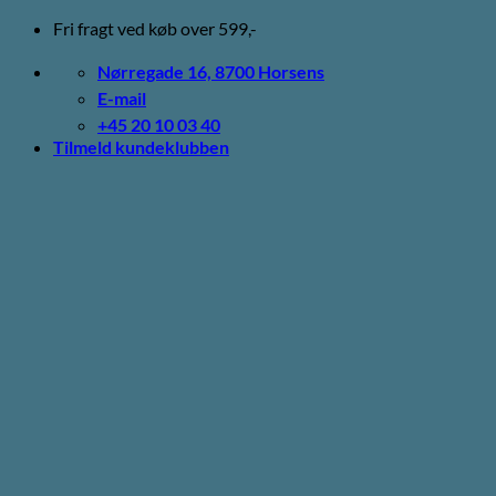
Fortsæt
Fri fragt ved køb over 599,-
til
indhold
Nørregade 16, 8700 Horsens
E-mail
+45 20 10 03 40
Tilmeld kundeklubben