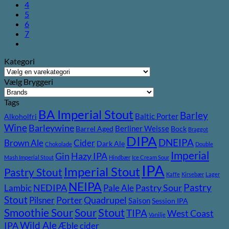
4
5
6
7
Kategori
Vælg Bryggeri
Tags
BA Imperial Stout
Barley
Baltic Porter
Alkoholfri
Wine
Barleywine
Berliner Weisse
Barrel Aged
Bock
Braggot
DIPA
DNEIPA
Brown Ale
Cider
Dark Ale
Chokolade
Double
Imperial
Gin
Hazy IPA
Mash Imperial Stout
Hindbær
Ice Cream Sour
IPA
Imperial Stout
Pastry Stout
Kaffe
Kirsebær
Lager
NEIPA
Pastry
NEDIPA
Pastry Sour
Lambic
Pale Ale
Stout
Porter
Quadrupel
Pilsner
Saison
Session IPA
Stout
Sour
Smoothie Sour
TIPA
West Coast
Vanilje
Wild Ale
IPA
Æble cider