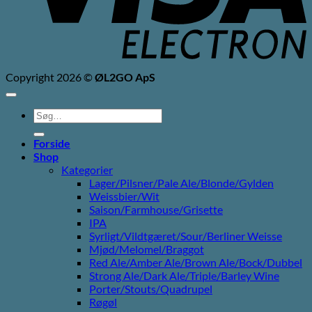
Copyright 2026 ©
ØL2GO ApS
Søg
efter:
Forside
Shop
Kategorier
Lager/Pilsner/Pale Ale/Blonde/Gylden
Weissbier/Wit
Saison/Farmhouse/Grisette
IPA
Syrligt/Vildtgæret/Sour/Berliner Weisse
Mjød/Melomel/Braggot
Red Ale/Amber Ale/Brown Ale/Bock/Dubbel
Strong Ale/Dark Ale/Triple/Barley Wine
Porter/Stouts/Quadrupel
Røgøl