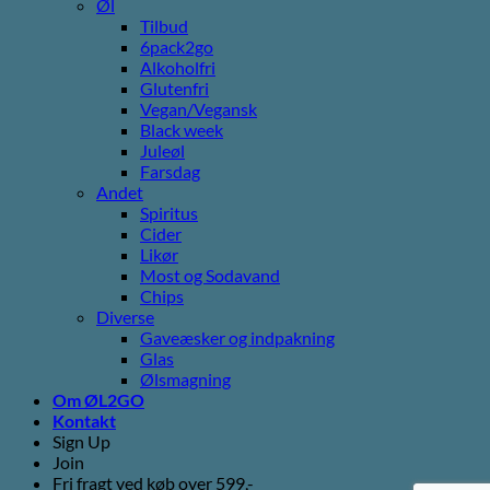
Øl
Tilbud
6pack2go
Alkoholfri
Glutenfri
Vegan/Vegansk
Black week
Juleøl
Farsdag
Andet
Spiritus
Cider
Likør
Most og Sodavand
Chips
Diverse
Gaveæsker og indpakning
Glas
Ølsmagning
Om ØL2GO
Kontakt
Sign Up
Join
Fri fragt ved køb over 599,-