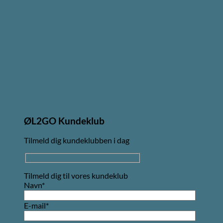
ØL2GO Kundeklub
Tilmeld dig kundeklubben i dag
Tilmeld dig til vores kundeklub
Navn*
E-mail*