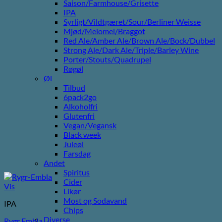
Saison/Farmhouse/Grisette
IPA
Syrligt/Vildtgæret/Sour/Berliner Weisse
Mjød/Melomel/Braggot
Red Ale/Amber Ale/Brown Ale/Bock/Dubbel
Strong Ale/Dark Ale/Triple/Barley Wine
Porter/Stouts/Quadrupel
Røgøl
Øl
Tilbud
6pack2go
Alkoholfri
Glutenfri
Vegan/Vegansk
Black week
Juleøl
Farsdag
Andet
Spiritus
Cider
Vis
Likør
Most og Sodavand
IPA
Chips
Diverse
Rygr Embla