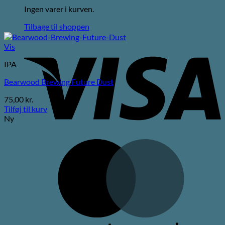
Ingen varer i kurven.
Tilbage til shoppen
V
Vis
IPA
Bearwood Brewing Future Dust
75,00
kr.
Tilføj til kurv
Ny
M