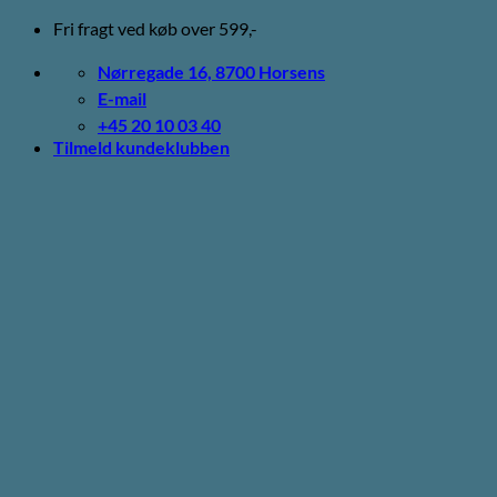
Fortsæt
Fri fragt ved køb over 599,-
til
indhold
Nørregade 16, 8700 Horsens
E-mail
+45 20 10 03 40
Tilmeld kundeklubben