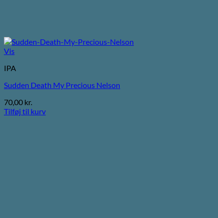
Vis
IPA
Sudden Death My Precious Nelson
70,00
kr.
Tilføj til kurv