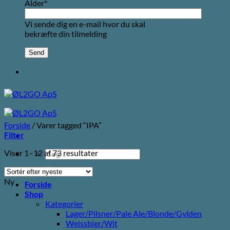
Alder*
Vi sende dig en e-mail hvor du skal
bekræfte din tilmelding
Forside
/
Varer tagged “IPA”
Filter
Sorteret
Viser 1–12 af 73 resultater
Søg
efter
efter:
seneste
Ny
Forside
Shop
Kategorier
Lager/Pilsner/Pale Ale/Blonde/Gylden
Weissbier/Wit