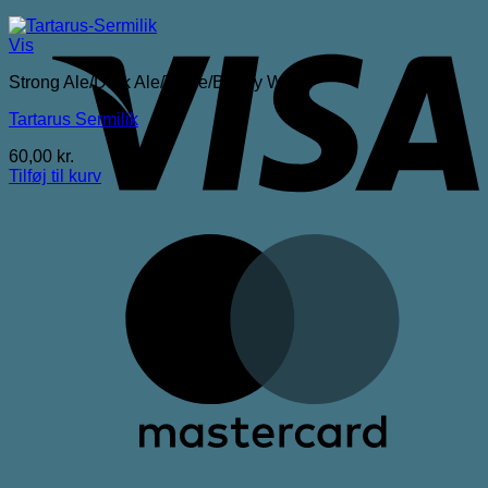
V
Vis
Strong Ale/Dark Ale/Triple/Barley Wine
Tartarus Sermilik
60,00
kr.
Tilføj til kurv
M