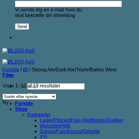
Vi sende dig en e-mail hvor du
skal bekræfte din tilmelding
Forside
/
Øl
/
Strong Ale/Dark Ale/Triple/Barley Wine
Filter
Søg
Sorteret
Viser 1–12 af 19 resultater
efter:
efter
seneste
Ny
Forside
Shop
Kategorier
Lager/Pilsner/Pale Ale/Blonde/Gylden
Weissbier/Wit
Saison/Farmhouse/Grisette
IPA