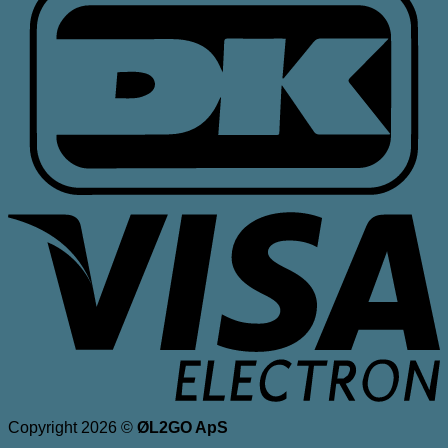
V
E
Copyright 2026 ©
ØL2GO ApS