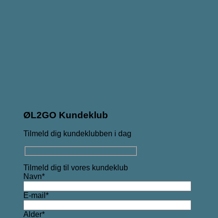
ØL2GO Kundeklub
Tilmeld dig kundeklubben i dag
Tilmeld dig til vores kundeklub
Navn*
E-mail*
Alder*