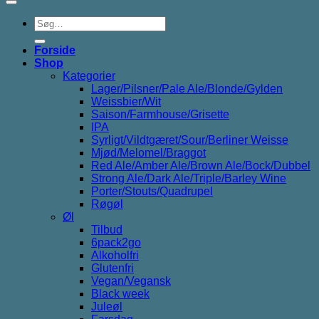
Søg
efter:
Forside
Shop
Kategorier
Lager/Pilsner/Pale Ale/Blonde/Gylden
Weissbier/Wit
Saison/Farmhouse/Grisette
IPA
Syrligt/Vildtgæret/Sour/Berliner Weisse
Mjød/Melomel/Braggot
Red Ale/Amber Ale/Brown Ale/Bock/Dubbel
Strong Ale/Dark Ale/Triple/Barley Wine
Porter/Stouts/Quadrupel
Røgøl
Øl
Tilbud
6pack2go
Alkoholfri
Glutenfri
Vegan/Vegansk
Black week
Juleøl