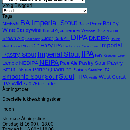
Vælg Bryggeri
Tags
BA Imperial Stout
Barley
Baltic Porter
Alkoholfri
Wine
Barleywine
Berliner Weisse
Barrel Aged
Bock
Braggot
DIPA
DNEIPA
Brown Ale
Cider
Dark Ale
Chokolade
Double
Imperial
Gin
Hazy IPA
Mash Imperial Stout
Hindbær
Ice Cream Sour
IPA
Imperial Stout
Pastry Stout
Kaffe
Kirsebær
Lager
NEIPA
NEDIPA
Pastry Sour
Pastry
Lambic
Pale Ale
Stout
Porter
Quadrupel
Pilsner
Saison
Session IPA
Stout
Smoothie Sour
Sour
TIPA
West Coast
Vanilje
IPA
Wild Ale
Æble cider
Åbningstider:
Specielle lukke/åbningstider
Ingen
Normale åbningstider
Onsdag kl.16.00 til 18.00
Torsdag kl.16.00 til 18.00