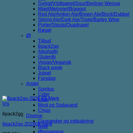
Syrligt/Vildtgæret/Sour/Berliner Weisse
Mjød/Melomel/Braggot
Red Ale/Amber Ale/Brown Ale/Bock/Dubbel
Strong Ale/Dark Ale/Triple/Barley Wine
Porter/Stouts/Quadrupel
Røgøl
Øl
Tilbud
6pack2go
Alkoholfri
Glutenfri
Vegan/Vegansk
Black week
Juleøl
Farsdag
Andet
Spiritus
Cider
Likør
Vis
Most og Sodavand
Chips
6pack2go
Diverse
Gaveæsker og indpakning
6pack2go 202608 mørk
Glas
Ølsmagning