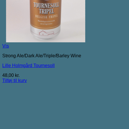
Vis
Strong Ale/Dark Ale/Triple/Barley Wine
Lille Holmgård Tournesoll
48,00
kr.
Tilføj til kurv