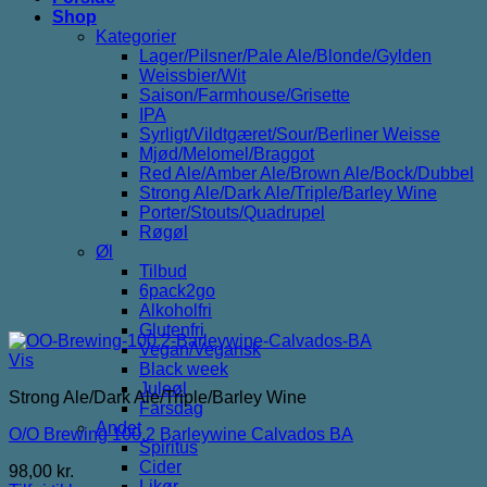
Shop
Kategorier
Lager/Pilsner/Pale Ale/Blonde/Gylden
Weissbier/Wit
Saison/Farmhouse/Grisette
IPA
Syrligt/Vildtgæret/Sour/Berliner Weisse
Mjød/Melomel/Braggot
Red Ale/Amber Ale/Brown Ale/Bock/Dubbel
Strong Ale/Dark Ale/Triple/Barley Wine
Porter/Stouts/Quadrupel
Røgøl
Øl
Tilbud
6pack2go
Alkoholfri
Glutenfri
Vegan/Vegansk
Vis
Black week
Juleøl
Strong Ale/Dark Ale/Triple/Barley Wine
Farsdag
Andet
O/O Brewing 100.2 Barleywine Calvados BA
Spiritus
Cider
98,00
kr.
Likør