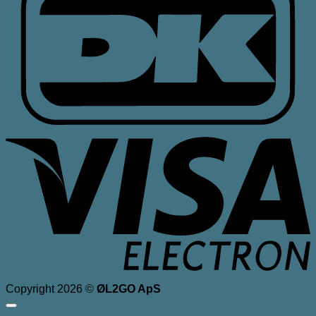
V
E
Copyright 2026 ©
ØL2GO ApS