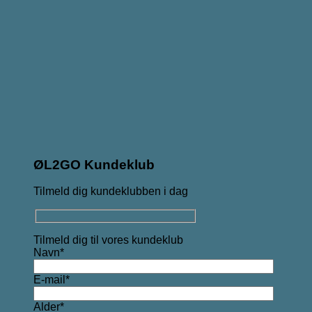
ØL2GO Kundeklub
Tilmeld dig kundeklubben i dag
Tilmeld dig til vores kundeklub
Navn*
E-mail*
Alder*