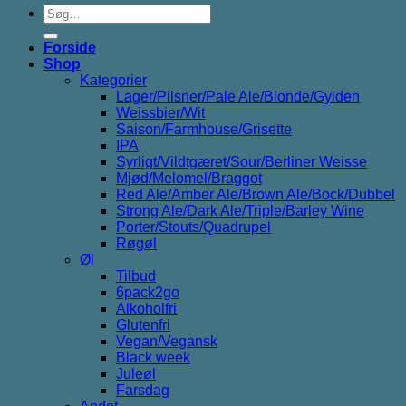
Søg
efter:
Forside
Shop
Kategorier
Lager/Pilsner/Pale Ale/Blonde/Gylden
Weissbier/Wit
Saison/Farmhouse/Grisette
IPA
Syrligt/Vildtgæret/Sour/Berliner Weisse
Mjød/Melomel/Braggot
Red Ale/Amber Ale/Brown Ale/Bock/Dubbel
Strong Ale/Dark Ale/Triple/Barley Wine
Porter/Stouts/Quadrupel
Røgøl
Øl
Tilbud
6pack2go
Alkoholfri
Glutenfri
Vegan/Vegansk
Black week
Juleøl
Farsdag