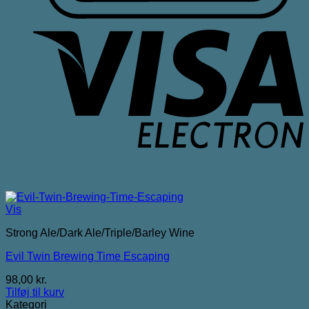
V
E
Vis
Strong Ale/Dark Ale/Triple/Barley Wine
Evil Twin Brewing Time Escaping
98,00
kr.
Tilføj til kurv
Kategori