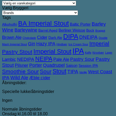
Vælg Bryggeri
Tags
BA Imperial Stout
Barley
Baltic Porter
Alkoholfri
Wine
Barleywine
Berliner Weisse
Barrel Aged
Bock
Braggot
DIPA
DNEIPA
Brown Ale
Cider
Dark Ale
Chokolade
Double
Imperial
Gin
Hazy IPA
Mash Imperial Stout
Hindbær
Ice Cream Sour
IPA
Imperial Stout
Pastry Stout
Kaffe
Kirsebær
Lager
NEIPA
NEDIPA
Pastry Sour
Pastry
Lambic
Pale Ale
Stout
Porter
Quadrupel
Pilsner
Saison
Session IPA
Stout
Smoothie Sour
Sour
TIPA
West Coast
Vanilje
IPA
Wild Ale
Æble cider
Åbningstider:
Specielle lukke/åbningstider
Ingen
Normale åbningstider
Onsdag kl.16.00 til 18.00