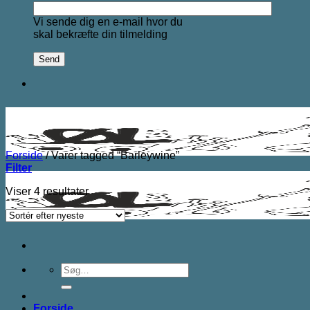
Vi sende dig en e-mail hvor du
skal bekræfte din tilmelding
Forside
/
Varer tagged “Barleywine”
Filter
Sorteret
Viser 4 resultater
efter
seneste
Søg
efter:
Forside