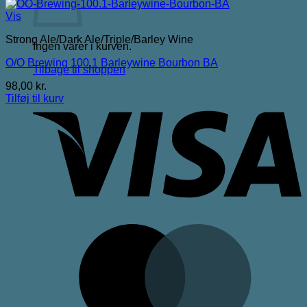
Vis
Strong Ale/Dark Ale/Triple/Barley Wine
Ingen varer i kurven.
O/O Brewing 100.1 Barleywine Bourbon BA
Tilbage til shoppen
98,00
kr.
V
Tilføj til kurv
M