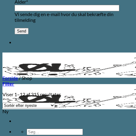
Alder*
Vi sende dig en e-mail hvor du skal bekræfte din
tilmelding
Forside
/
Shop
Filter
Sorteret
Viser 1–12 af 315 resultater
efter
seneste
Ny
Søg