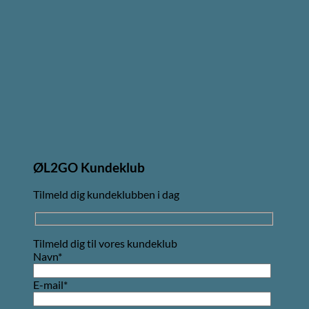
ØL2GO Kundeklub
Tilmeld dig kundeklubben i dag
Tilmeld dig til vores kundeklub
Navn*
E-mail*