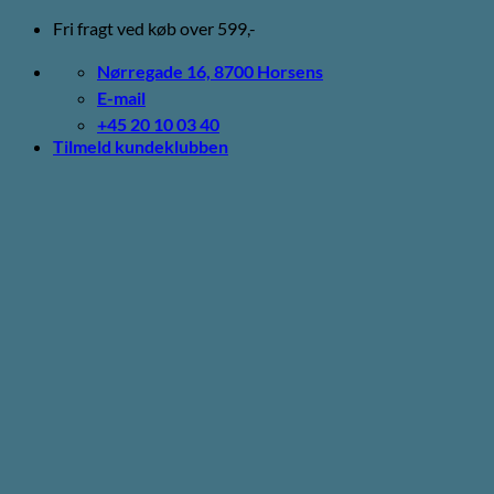
Fortsæt
Fri fragt ved køb over 599,-
til
indhold
Nørregade 16, 8700 Horsens
E-mail
+45 20 10 03 40
Tilmeld kundeklubben