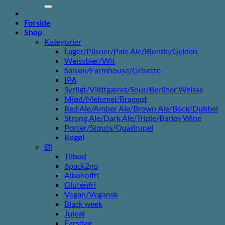
efter:
Forside
Shop
Kategorier
Lager/Pilsner/Pale Ale/Blonde/Gylden
Weissbier/Wit
Saison/Farmhouse/Grisette
IPA
Syrligt/Vildtgæret/Sour/Berliner Weisse
Mjød/Melomel/Braggot
Red Ale/Amber Ale/Brown Ale/Bock/Dubbel
Strong Ale/Dark Ale/Triple/Barley Wine
Porter/Stouts/Quadrupel
Røgøl
Øl
Tilbud
6pack2go
Alkoholfri
Glutenfri
Vegan/Vegansk
Black week
Juleøl
Farsdag