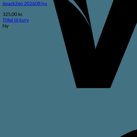
6pack2go 202608 lys
325,00
kr.
Tilføj til kurv
Ny