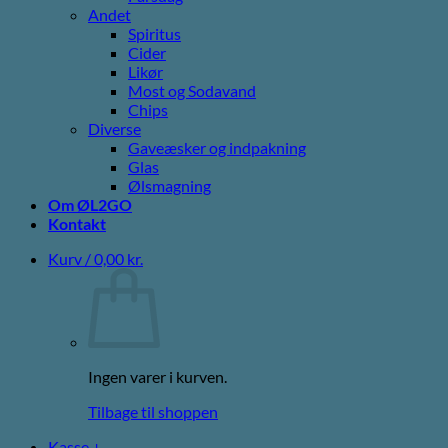
Andet
Spiritus
Cider
Likør
Most og Sodavand
Chips
Diverse
Gaveæsker og indpakning
Glas
Ølsmagning
Om ØL2GO
Kontakt
Kurv /
0,00
kr.
Ingen varer i kurven.
Tilbage til shoppen
Kasse
+