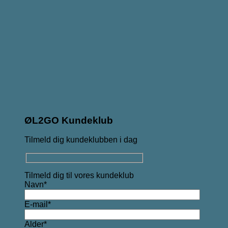
ØL2GO Kundeklub
Tilmeld dig kundeklubben i dag
Tilmeld dig til vores kundeklub
Navn*
E-mail*
Alder*