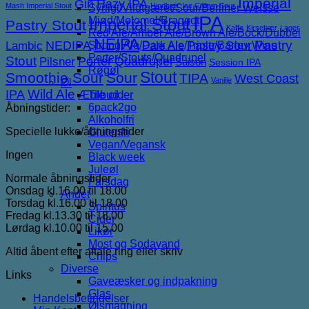
Imperial
Gin
Hazy IPA
Mash Imperial Stout
Hindbær
Ice Cream Sour
Syrligt/Vildtgæret/Sour/Berliner Weisse
IPA
Mjød/Melomel/Braggot
Imperial Stout
Pastry Stout
Kaffe
Kirsebær
Lager
Red Ale/Amber Ale/Brown Ale/Bock/Dubbel
NEIPA
NEDIPA
Pastry Sour
Pastry
Lambic
Strong Ale/Dark Ale/Triple/Barley Wine
Pale Ale
Porter/Stouts/Quadrupel
Stout
Porter
Quadrupel
Pilsner
Saison
Session IPA
Røgøl
Stout
Smoothie Sour
Sour
TIPA
West Coast
Vanilje
Øl
IPA
Wild Ale
Æble cider
Tilbud
6pack2go
Åbningstider:
Alkoholfri
Specielle lukke/åbningstider
Glutenfri
Vegan/Vegansk
Ingen
Black week
Juleøl
Normale åbningstider
Farsdag
Onsdag kl.16.00 til 18.00
Andet
Torsdag kl.16.00 til 18.00
Spiritus
Fredag kl.13.30 til 18.00
Cider
Lørdag kl.10.00 til 15.00
Likør
Most og Sodavand
Altid åbent efter aftale ring eller skriv
Chips
Diverse
Links
Gaveæsker og indpakning
Glas
Handelsbetingelser
Ølsmagning