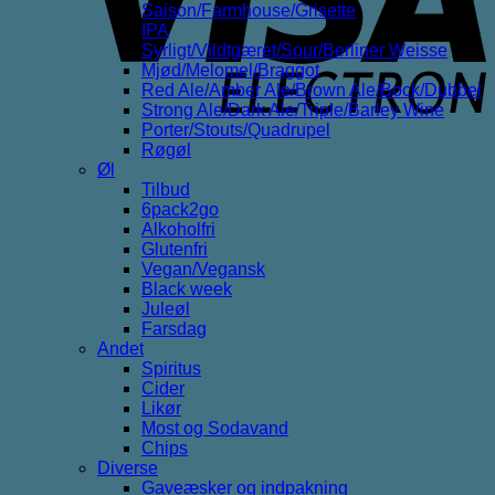
Saison/Farmhouse/Grisette
IPA
Syrligt/Vildtgæret/Sour/Berliner Weisse
Mjød/Melomel/Braggot
Red Ale/Amber Ale/Brown Ale/Bock/Dubbel
Strong Ale/Dark Ale/Triple/Barley Wine
Porter/Stouts/Quadrupel
Røgøl
Øl
Tilbud
6pack2go
Alkoholfri
Glutenfri
Vegan/Vegansk
Black week
Juleøl
Farsdag
Andet
Spiritus
Cider
Likør
Most og Sodavand
Chips
Diverse
Gaveæsker og indpakning