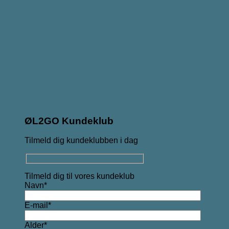
ØL2GO Kundeklub
Tilmeld dig kundeklubben i dag
Tilmeld dig til vores kundeklub
Navn*
E-mail*
Alder*