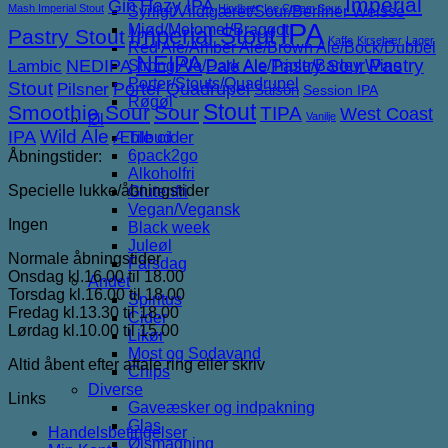
Imperial
Gin
Hazy IPA
Mash Imperial Stout
Hindbær
Ice Cream Sour
Syrligt/Vildtgæret/Sour/Berliner Weisse
IPA
Mjød/Melomel/Braggot
Imperial Stout
Pastry Stout
Kaffe
Kirsebær
Lager
Red Ale/Amber Ale/Brown Ale/Bock/Dubbel
NEIPA
NEDIPA
Pastry Sour
Pastry
Lambic
Strong Ale/Dark Ale/Triple/Barley Wine
Pale Ale
Porter/Stouts/Quadrupel
Stout
Porter
Quadrupel
Pilsner
Saison
Session IPA
Røgøl
Stout
Smoothie Sour
Sour
TIPA
West Coast
Vanilje
Øl
IPA
Wild Ale
Æble cider
Tilbud
6pack2go
Åbningstider:
Alkoholfri
Specielle lukke/åbningstider
Glutenfri
Vegan/Vegansk
Ingen
Black week
Juleøl
Normale åbningstider
Farsdag
Onsdag kl.16.00 til 18.00
Andet
Torsdag kl.16.00 til 18.00
Spiritus
Fredag kl.13.30 til 18.00
Cider
Lørdag kl.10.00 til 15.00
Likør
Most og Sodavand
Altid åbent efter aftale ring eller skriv
Chips
Diverse
Links
Gaveæsker og indpakning
Glas
Handelsbetingelser
Ølsmagning