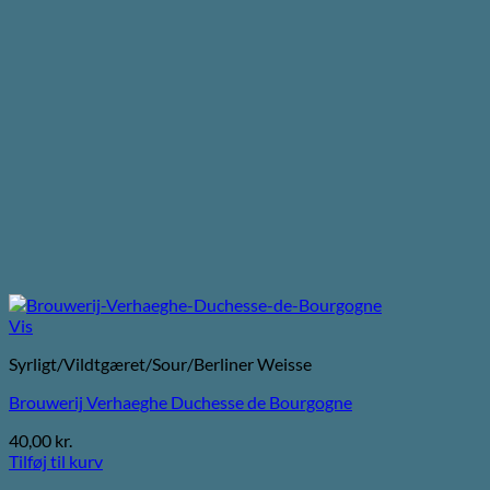
Vis
Syrligt/Vildtgæret/Sour/Berliner Weisse
Brouwerij Verhaeghe Duchesse de Bourgogne
40,00
kr.
Tilføj til kurv