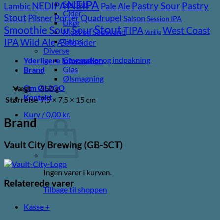
NEIPA
Spiritus
Pastry
NEDIPA
Pastry Sour
Lambic
Pale Ale
Cider
Stout
Pilsner
Porter
Quadrupel
Saison
Session IPA
Likør
Stout
Sour
Smoothie Sour
TIPA
West Coast
Most og Sodavand
Vanilje
Wild Ale
Chips
IPA
Æble cider
Diverse
Gaveæsker og indpakning
Yderligere information
Glas
Brand
Ølsmagning
Om ØL2GO
Vægt
550 g
Kontakt
Størrelse
7,5 × 7,5 × 15 cm
Kurv /
0,00
kr.
Brand
Vault City Brewing (GB-SCT)
Ingen varer i kurven.
Relaterede varer
Tilbage til shoppen
Kasse
+