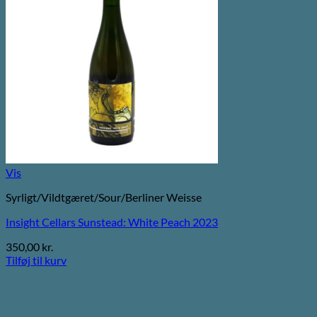
Vis
Syrligt/Vildtgæret/Sour/Berliner Weisse
Insight Cellars Sunstead: White Peach 2023
350,00
kr.
Tilføj til kurv