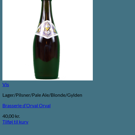
Vis
Lager/Pilsner/Pale Ale/Blonde/Gylden
Brasserie d’Orval Orval
40,00
kr.
Tilføj til kurv