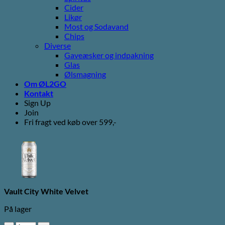
Cider
Likør
Most og Sodavand
Chips
Diverse
Gaveæsker og indpakning
Glas
Ølsmagning
Om ØL2GO
Kontakt
Sign Up
Join
Fri fragt ved køb over 599,-
Vault City White Velvet
På lager