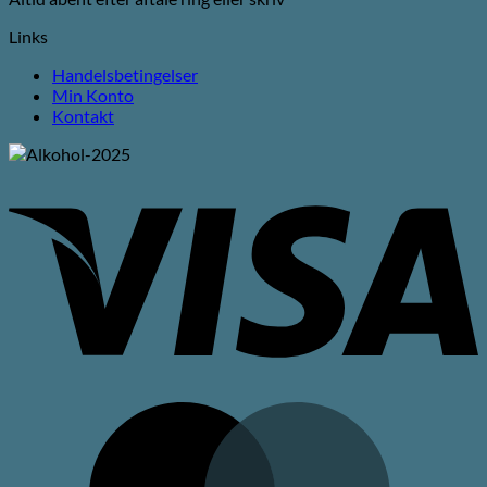
Links
Handelsbetingelser
Min Konto
Kontakt
V
M