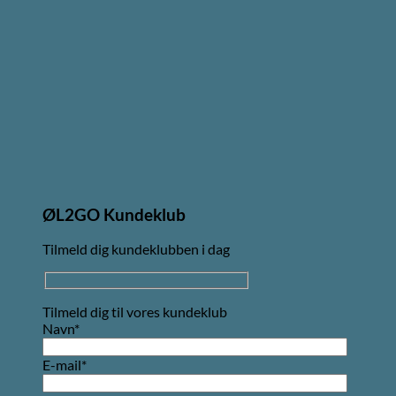
ØL2GO Kundeklub
Tilmeld dig kundeklubben i dag
Tilmeld dig til vores kundeklub
Navn*
E-mail*