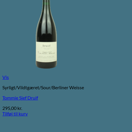
Vis
Syrligt/Vildtgæret/Sour/Berliner Weisse
Tommie Sjef Druif
295,00
kr.
Tilføj til kurv