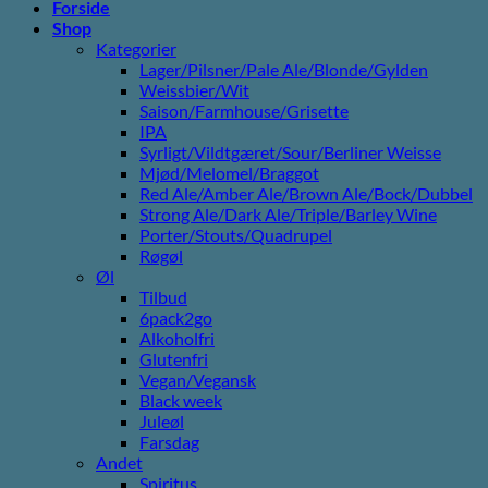
Forside
Shop
Kategorier
Lager/Pilsner/Pale Ale/Blonde/Gylden
Weissbier/Wit
Saison/Farmhouse/Grisette
IPA
Syrligt/Vildtgæret/Sour/Berliner Weisse
Mjød/Melomel/Braggot
Red Ale/Amber Ale/Brown Ale/Bock/Dubbel
Strong Ale/Dark Ale/Triple/Barley Wine
Porter/Stouts/Quadrupel
Røgøl
Øl
Tilbud
6pack2go
Alkoholfri
Glutenfri
Vegan/Vegansk
Black week
Juleøl
Farsdag
Andet
Spiritus