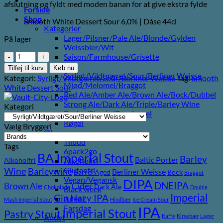
afslutning og fyldt med moden banan for at give ekstra fylde
Forside
Shop
Smooth White Dessert Sour 6,0% | Dåse 44cl
Kategorier
Lager/Pilsner/Pale Ale/Blonde/Gylden
På lager
Weissbier/Wit
Vault
Saison/Farmhouse/Grisette
City
IPA
Tilføj til kurv
Køb nu
White
Syrligt/Vildtgæret/Sour/Berliner Weisse
Kategori:
Syrligt/Vildtgæret/Sour/Berliner Weisse
Tag:
Smooth
Velvet
Mjød/Melomel/Braggot
White Dessert Sour
antal
Red Ale/Amber Ale/Brown Ale/Bock/Dubbel
Strong Ale/Dark Ale/Triple/Barley Wine
Kategori
Porter/Stouts/Quadrupel
Røgøl
Vælg Bryggeri
Øl
Tilbud
Tags
6pack2go
BA Imperial Stout
Barley
Baltic Porter
Alkoholfri
Alkoholfri
Wine
Glutenfri
Barleywine
Berliner Weisse
Barrel Aged
Bock
Braggot
Vegan/Vegansk
DIPA
DNEIPA
Brown Ale
Cider
Dark Ale
Chokolade
Double
Black week
Imperial
Gin
Hazy IPA
Juleøl
Mash Imperial Stout
Hindbær
Ice Cream Sour
Farsdag
IPA
Imperial Stout
Pastry Stout
Kaffe
Kirsebær
Lager
Andet