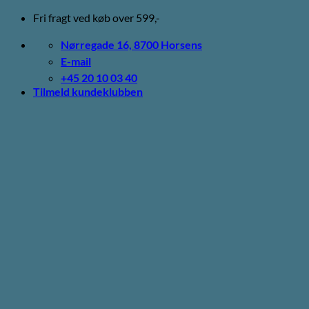
Fortsæt
Fri fragt ved køb over 599,-
til
indhold
Nørregade 16, 8700 Horsens
E-mail
+45 20 10 03 40
Tilmeld kundeklubben