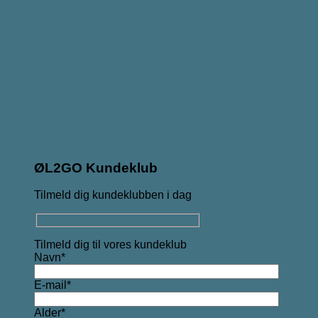
ØL2GO Kundeklub
Tilmeld dig kundeklubben i dag
Tilmeld dig til vores kundeklub
Navn*
E-mail*
Alder*