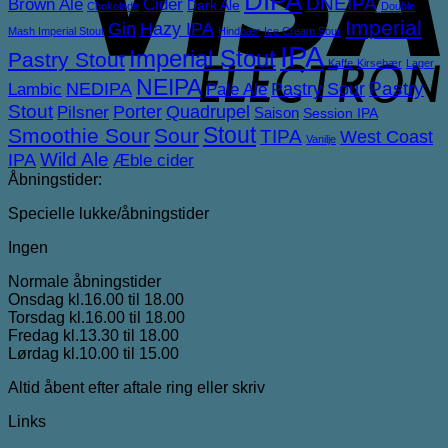
DIPA
DNEIPA
Brown Ale
Cider
Dark Ale
Chokolade
Double
Imperial
Gin
Hazy IPA
Mash Imperial Stout
Hindbær
Ice Cream Sour
IPA
Imperial Stout
Pastry Stout
Kaffe
Kirsebær
Lager
NEIPA
NEDIPA
Pastry Sour
Pastry
Lambic
Pale Ale
Stout
Porter
Quadrupel
Pilsner
Saison
Session IPA
Stout
Smoothie Sour
Sour
TIPA
West Coast
Vanilje
IPA
Wild Ale
Æble cider
Åbningstider:
Specielle lukke/åbningstider
Ingen
Normale åbningstider
Onsdag kl.16.00 til 18.00
Torsdag kl.16.00 til 18.00
Fredag kl.13.30 til 18.00
Lørdag kl.10.00 til 15.00
Altid åbent efter aftale ring eller skriv
Links