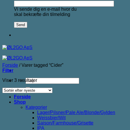
Vi sende dig en e-mail hvor du
skal bekræfte din tilmelding
Forside
/
Varer tagged “Cider”
Filter
Søg
Sorteret
Viser 3 resultater
efter:
efter
seneste
Forside
Shop
Kategorier
Lager/Pilsner/Pale Ale/Blonde/Gylden
Weissbier/Wit
Saison/Farmhouse/Grisette
IPA