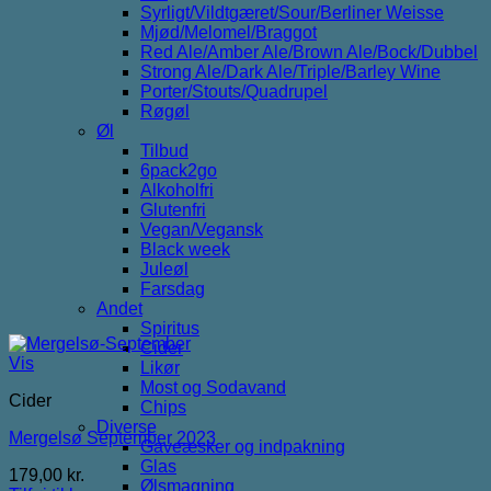
Syrligt/Vildtgæret/Sour/Berliner Weisse
Mjød/Melomel/Braggot
Red Ale/Amber Ale/Brown Ale/Bock/Dubbel
Strong Ale/Dark Ale/Triple/Barley Wine
Porter/Stouts/Quadrupel
Røgøl
Øl
Tilbud
6pack2go
Alkoholfri
Glutenfri
Vegan/Vegansk
Black week
Juleøl
Farsdag
Andet
Spiritus
Cider
Vis
Likør
Most og Sodavand
Cider
Chips
Diverse
Mergelsø September 2023
Gaveæsker og indpakning
Glas
179,00
kr.
Ølsmagning