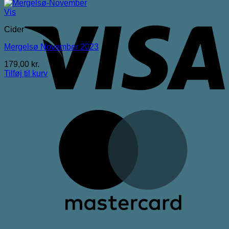
V
Vis
Cider
Mergelsø November 2023
179,00
kr.
Tilføj til kurv
M