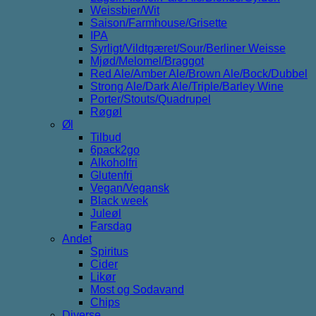
Weissbier/Wit
Saison/Farmhouse/Grisette
IPA
Syrligt/Vildtgæret/Sour/Berliner Weisse
Mjød/Melomel/Braggot
Red Ale/Amber Ale/Brown Ale/Bock/Dubbel
Strong Ale/Dark Ale/Triple/Barley Wine
Porter/Stouts/Quadrupel
Røgøl
Øl
Tilbud
6pack2go
Alkoholfri
Glutenfri
Vegan/Vegansk
Black week
Juleøl
Farsdag
Andet
Spiritus
Cider
Likør
Most og Sodavand
Chips
Diverse