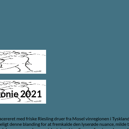
monie 2021
cereret med friske Riesling druer fra Mosel vinregionen i Tyskla
geligt denne blanding for at fremkalde den lyserøde nuance, milde