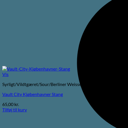
Vis
Syrligt/Vildtgæret/Sour/Berliner Weisse
Vault City Kjøbenhavner Stang
65,00
kr.
Tilføj til kurv