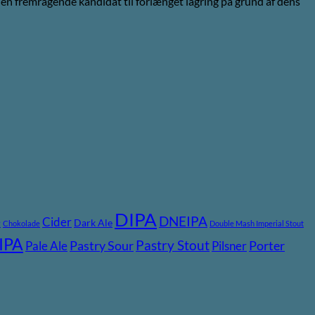
l en fremragende kandidat til forlænget lagring på grund af dens
DIPA
DNEIPA
e
Cider
Dark Ale
Chokolade
Double Mash Imperial Stout
IPA
Pastry Stout
Pastry Sour
Porter
Pale Ale
Pilsner