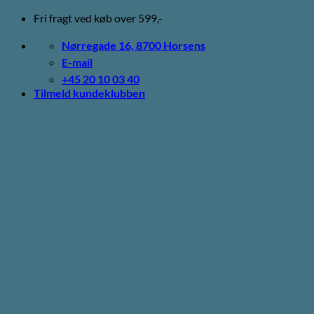
Fortsæt
Fri fragt ved køb over 599,-
til
indhold
Nørregade 16, 8700 Horsens
E-mail
+45 20 10 03 40
Tilmeld kundeklubben