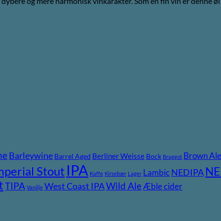
å en dybere og mere harmonisk vinkarakter. Som en fin vin er denne ø
ne
Barleywine
Brown Al
Berliner Weisse
Barrel Aged
Bock
Braggot
IPA
mperial Stout
NE
NEDIPA
Lambic
Kaffe
Kirsebær
Lager
t
TIPA
Wild Ale
West Coast IPA
Æble cider
Vanilje