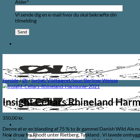
Alder*
Vi sende dig en e-mail hvor du skal bekræfte din
tilmelding
Forside
/
Øl
/
Syrligt/Vildtgæret/Sour/Berliner Weisse
Insight Cellars Rhineland Har
350,00
kr.
Denne øl er en blanding af 75 % to år gammel Danish Wild Ale ma
Noir druer fra Rhodt unter Rietberg, Tyskland . Vi lavede omhyg
Søg