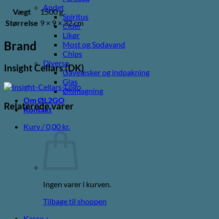
Andet
Vægt
1500 g
Spiritus
Størrelse
9 × 9 × 32 cm
Cider
Likør
Brand
Most og Sodavand
Chips
Diverse
Insight Cellars (DK)
Gaveæsker og indpakning
Glas
Ølsmagning
Om ØL2GO
Relaterede varer
Kontakt
Kurv /
0,00
kr.
Ingen varer i kurven.
Tilbage til shoppen
Kasse
+