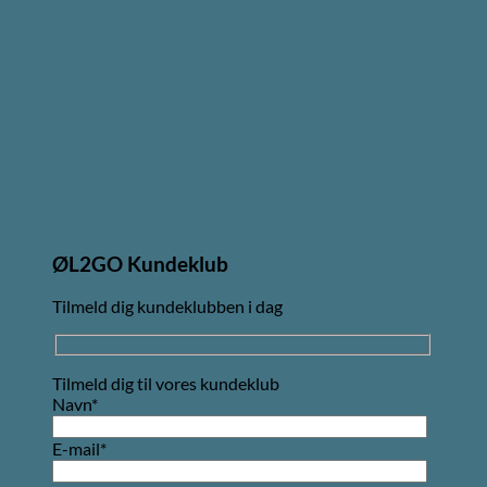
ØL2GO Kundeklub
Tilmeld dig kundeklubben i dag
Tilmeld dig til vores kundeklub
Navn*
E-mail*