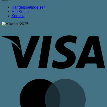
Handelsbetingelser
Min Konto
Kontakt
V
M