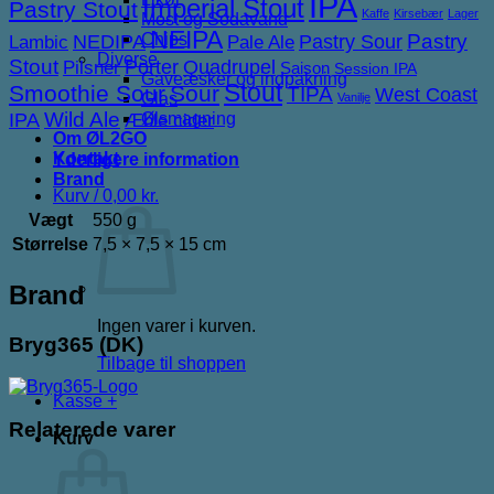
IPA
Imperial Stout
Pastry Stout
Kaffe
Kirsebær
Lager
Most og Sodavand
NEIPA
NEDIPA
Pastry Sour
Pastry
Chips
Lambic
Pale Ale
Diverse
Stout
Porter
Quadrupel
Pilsner
Saison
Session IPA
Gaveæsker og indpakning
Stout
Smoothie Sour
Sour
TIPA
West Coast
Glas
Vanilje
IPA
Wild Ale
Ølsmagning
Æble cider
Om ØL2GO
Kontakt
Yderligere information
Brand
Kurv /
0,00
kr.
Vægt
550 g
Størrelse
7,5 × 7,5 × 15 cm
Brand
Ingen varer i kurven.
Bryg365 (DK)
Tilbage til shoppen
Kasse
+
Relaterede varer
Kurv