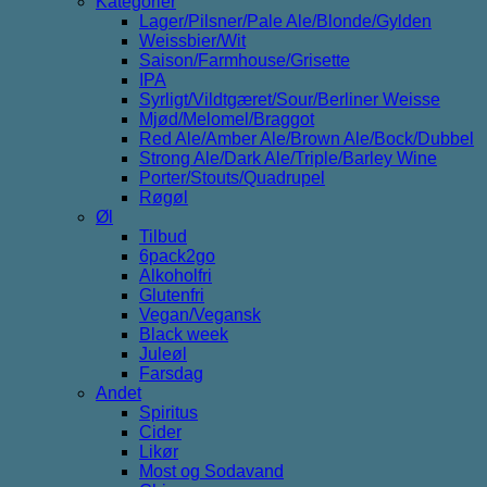
Kategorier
Lager/Pilsner/Pale Ale/Blonde/Gylden
Weissbier/Wit
Saison/Farmhouse/Grisette
IPA
Syrligt/Vildtgæret/Sour/Berliner Weisse
Mjød/Melomel/Braggot
Red Ale/Amber Ale/Brown Ale/Bock/Dubbel
Strong Ale/Dark Ale/Triple/Barley Wine
Porter/Stouts/Quadrupel
Røgøl
Øl
Tilbud
6pack2go
Alkoholfri
Glutenfri
Vegan/Vegansk
Black week
Juleøl
Farsdag
Andet
Spiritus
Cider
Likør
Most og Sodavand