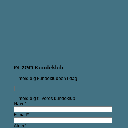
ØL2GO Kundeklub
Tilmeld dig kundeklubben i dag
Tilmeld dig til vores kundeklub
Navn*
E-mail*
Alder*