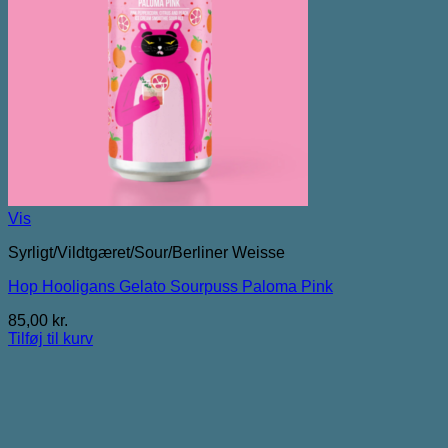
Vis
Syrligt/Vildtgæret/Sour/Berliner Weisse
Hop Hooligans Gelato Sourpuss Paloma Pink
85,00
kr.
Tilføj til kurv