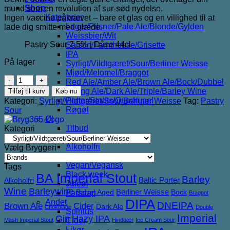
Shop
mund som en revolution af sur-sød nydelse.
Kategorier
Ingen vaccine påkrævet – bare et glas og en villighed til at
Lager/Pilsner/Pale Ale/Blonde/Gylden
lade dig smitte med glæde.
Weissbier/Wit
Pastry Sour 7,5% | Dåse 44cl
Saison/Farmhouse/Grisette
IPA
På lager
Syrligt/Vildtgæret/Sour/Berliner Weisse
Mjød/Melomel/Braggot
Bryg
Red Ale/Amber Ale/Brown Ale/Bock/Dubbel
365
Strong Ale/Dark Ale/Triple/Barley Wine
Tilføj til kurv
Køb nu
The
Porter/Stouts/Quadrupel
Kategori:
Syrligt/Vildtgæret/Sour/Berliner Weisse
Tag:
Pastry
Virus
Røgøl
Sour
antal
Øl
Tilbud
Kategori
6pack2go
Alkoholfri
Vælg Bryggeri
Glutenfri
Vegan/Vegansk
Tags
Black week
BA Imperial Stout
Barley
Baltic Porter
Alkoholfri
Juleøl
Wine
Barleywine
Berliner Weisse
Barrel Aged
Bock
Farsdag
Braggot
DIPA
Andet
DNEIPA
Brown Ale
Cider
Dark Ale
Chokolade
Double
Spiritus
Imperial
Gin
Hazy IPA
Cider
Mash Imperial Stout
Hindbær
Ice Cream Sour
Likør