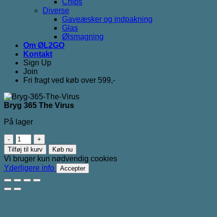
Chips
Diverse
Gaveæsker og indpakning
Glas
Ølsmagning
Om ØL2GO
Kontakt
Sign Up
Join
Fri fragt ved køb over 599,-
Bryg 365 The Virus
På lager
Bryg
365
Tilføj til kurv
Køb nu
The
Vi bruger kun nødvendig cookies
Virus
Yderligere info
Accepter
antal