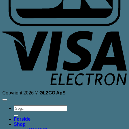
V
E
Copyright 2026 ©
ØL2GO ApS
Søg
efter:
Forside
Shop