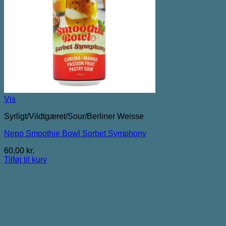
Vis
Syrligt/Vildtgæret/Sour/Berliner Weisse
Nepo Smoothie Bowl Sorbet Symphony
60,00
kr.
Tilføj til kurv