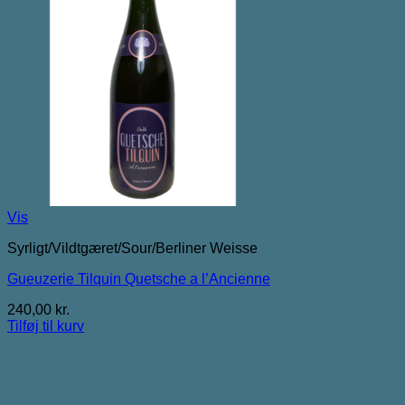
Vis
Syrligt/Vildtgæret/Sour/Berliner Weisse
Gueuzerie Tilquin Quetsche a l’Ancienne
240,00
kr.
Tilføj til kurv