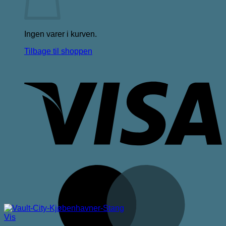
Ingen varer i kurven.
Tilbage til shoppen
V
M
Vis