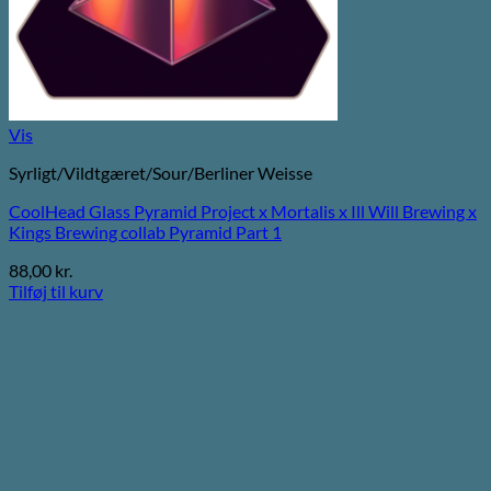
Vis
Syrligt/Vildtgæret/Sour/Berliner Weisse
CoolHead Glass Pyramid Project x Mortalis x Ill Will Brewing x
Kings Brewing collab Pyramid Part 1
88,00
kr.
Tilføj til kurv