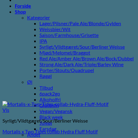
Forside
Shop
Kategorier
Lager/Pilsner/Pale Ale/Blonde/Gylden
Weissbier/Wit
Saison/Farmhouse/Grisette
IPA
Syrligt/Vildtgæret/Sour/Berliner Weisse
Mjød/Melomel/Braggot
Red Ale/Amber Ale/Brown Ale/Bock/Dubbel
Strong Ale/Dark Ale/Triple/Barley Wine
Porter/Stouts/Quadrupel
Røgøl
Øl
Tilbud
6pack2go
Alkoholfri
Glutenfri
Vis
Vegan/Vegansk
Black week
Syrligt/Vildtgæret/Sour/Berliner Weisse
Juleøl
Farsdag
Mortalis x Two Tides collab Hydra Fluff Motif
Andet