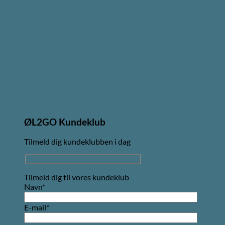
ØL2GO Kundeklub
Tilmeld dig kundeklubben i dag
Tilmeld dig til vores kundeklub
Navn*
E-mail*