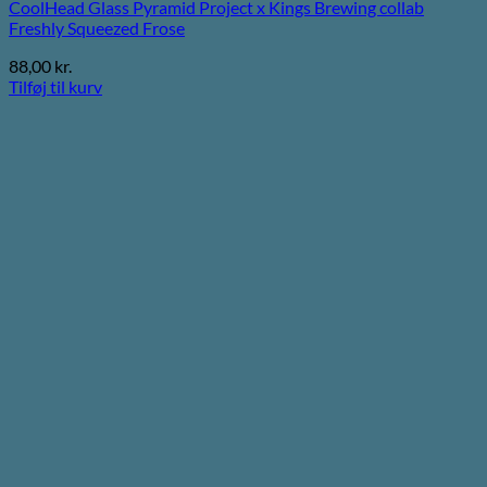
CoolHead Glass Pyramid Project x Kings Brewing collab
Freshly Squeezed Frose
88,00
kr.
Tilføj til kurv