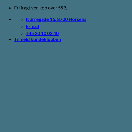
Fortsæt
Fri fragt ved køb over 599,-
til
indhold
Nørregade 16, 8700 Horsens
E-mail
+45 20 10 03 40
Tilmeld kundeklubben