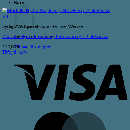
Kurv
Vis
Syrligt/Vildtgæret/Sour/Berliner Weisse
Mortalis Hydra Raspberry + Strawberry + Pink Guava
Ingen varer i kurven.
120,00
kr.
Tilbage til shoppen
Tilføj til kurv
V
M