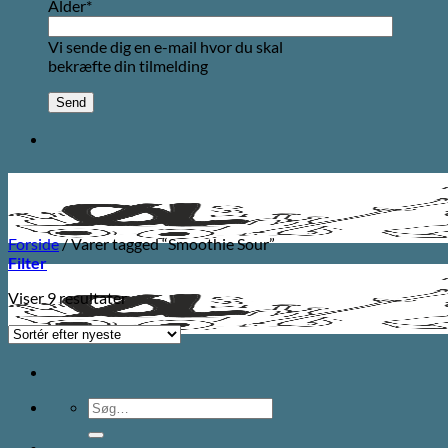
Alder*
Vi sende dig en e-mail hvor du skal
bekræfte din tilmelding
Forside
/
Varer tagged “Smoothie Sour”
Filter
Sorteret
Viser 9 resultater
efter
seneste
Søg
efter: