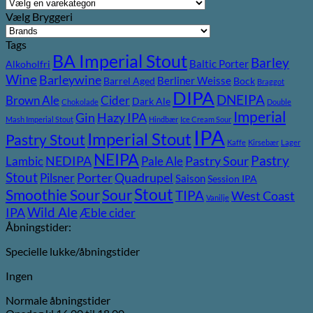
Vælg Bryggeri
Tags
BA Imperial Stout
Barley
Baltic Porter
Alkoholfri
Wine
Barleywine
Berliner Weisse
Barrel Aged
Bock
Braggot
DIPA
DNEIPA
Brown Ale
Cider
Dark Ale
Chokolade
Double
Imperial
Gin
Hazy IPA
Mash Imperial Stout
Hindbær
Ice Cream Sour
IPA
Imperial Stout
Pastry Stout
Kaffe
Kirsebær
Lager
NEIPA
Pastry
NEDIPA
Pastry Sour
Lambic
Pale Ale
Stout
Porter
Quadrupel
Pilsner
Saison
Session IPA
Stout
Sour
Smoothie Sour
TIPA
West Coast
Vanilje
Wild Ale
IPA
Æble cider
Åbningstider:
Specielle lukke/åbningstider
Ingen
Normale åbningstider