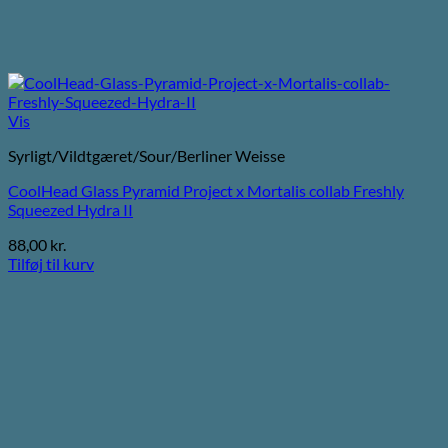
Vis
Syrligt/Vildtgæret/Sour/Berliner Weisse
CoolHead Glass Pyramid Project x Mortalis collab Freshly
Squeezed Hydra II
88,00
kr.
Tilføj til kurv