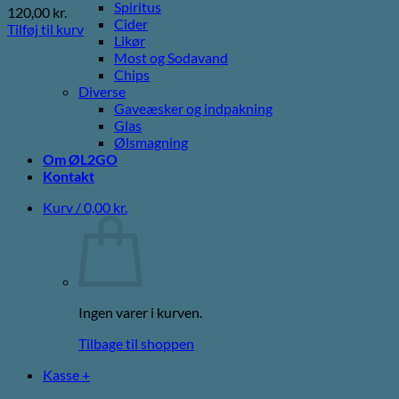
Spiritus
120,00
kr.
Cider
Tilføj til kurv
Likør
Most og Sodavand
Chips
Diverse
Gaveæsker og indpakning
Glas
Ølsmagning
Om ØL2GO
Kontakt
Kurv /
0,00
kr.
Ingen varer i kurven.
Tilbage til shoppen
Kasse
+