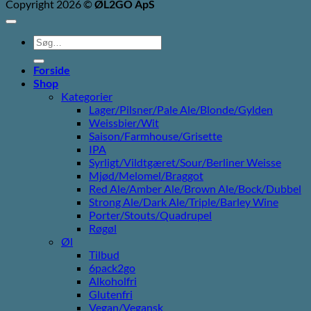
Copyright 2026 ©
ØL2GO ApS
Søg
efter:
Forside
Shop
Kategorier
Lager/Pilsner/Pale Ale/Blonde/Gylden
Weissbier/Wit
Saison/Farmhouse/Grisette
IPA
Syrligt/Vildtgæret/Sour/Berliner Weisse
Mjød/Melomel/Braggot
Red Ale/Amber Ale/Brown Ale/Bock/Dubbel
Strong Ale/Dark Ale/Triple/Barley Wine
Porter/Stouts/Quadrupel
Røgøl
Øl
Tilbud
6pack2go
Alkoholfri
Glutenfri
Vegan/Vegansk