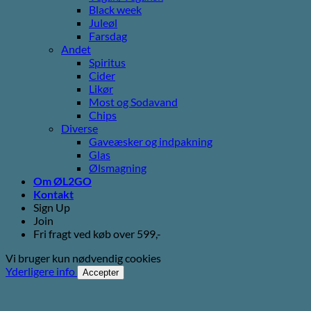
Black week
Juleøl
Farsdag
Andet
Spiritus
Cider
Likør
Most og Sodavand
Chips
Diverse
Gaveæsker og indpakning
Glas
Ølsmagning
Om ØL2GO
Kontakt
Sign Up
Join
Fri fragt ved køb over 599,-
Vi bruger kun nødvendig cookies
Yderligere info
Accepter