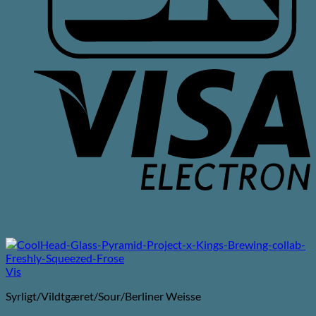
V
E
Vis
Syrligt/Vildtgæret/Sour/Berliner Weisse