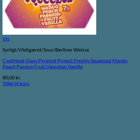
Vis
Syrligt/Vildtgæret/Sour/Berliner Weisse
CoolHead Glass Pyramid Project Freshly Squeezed Mango
Peach Passion Fruit Ugandian Vanilla
80,00
kr.
Tilføj til kurv