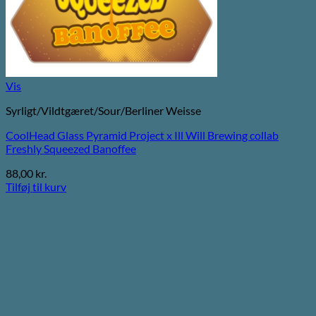
Vis
Syrligt/Vildtgæret/Sour/Berliner Weisse
CoolHead Glass Pyramid Project x Ill Will Brewing collab
Freshly Squeezed Banoffee
88,00
kr.
Tilføj til kurv