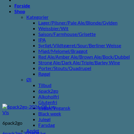
Forside
Shop
Kategorier
Lager/Pilsner/Pale Ale/Blonde/Gylden
Weissbier/Wit
Saison/Farmhouse/Grisette
IPA
Syrligt/Vildtgæret/Sour/Berliner Weisse
Mjød/Melomel/Braggot
Red Ale/Amber Ale/Brown Ale/Bock/Dubbel
Strong Ale/Dark Ale/Triple/Barley Wine
Porter/Stouts/Quadrupel
Røgøl
Øl
Tilbud
6pack2go
Alkoholfri
Glutenfri
Vegan/Vegansk
Vis
Black week
Juleøl
6pack2go
Farsdag
Andet
6pack2go 202608 lys