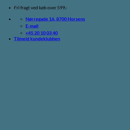
Fortsæt
Fri fragt ved køb over 599,-
til
indhold
Nørregade 16, 8700 Horsens
E-mail
+45 20 10 03 40
Tilmeld kundeklubben