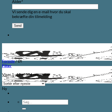
Alder*
Vi sende dig en e-mail hvor du skal
bekræfte din tilmelding
Forside
/
Øl
Filter
Sorteret
Viser 1–12 af 304 resultater
efter
seneste
Ny
Søg
efter: