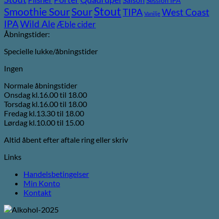
Saison
Session IPA
Stout
Sour
Smoothie Sour
TIPA
West Coast
Vanilje
Wild Ale
IPA
Æble cider
Åbningstider:
Specielle lukke/åbningstider
Ingen
Normale åbningstider
Onsdag kl.16.00 til 18.00
Torsdag kl.16.00 til 18.00
Fredag kl.13.30 til 18.00
Lørdag kl.10.00 til 15.00
Altid åbent efter aftale ring eller skriv
Links
Handelsbetingelser
Min Konto
Kontakt
V