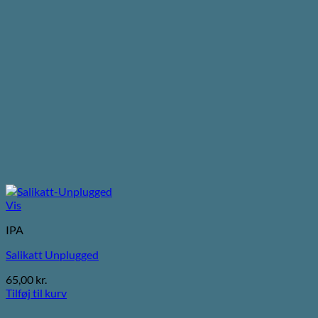
Vis
IPA
Salikatt Unplugged
65,00
kr.
Tilføj til kurv