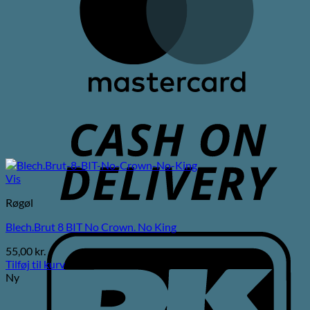
C
D
Vis
Røgøl
Blech.Brut 8 BIT No Crown. No King
D
55,00
kr.
Tilføj til kurv
Ny