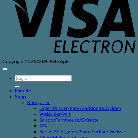
Copyright 2026 ©
ØL2GO ApS
Søg
efter:
Forside
Shop
Kategorier
Lager/Pilsner/Pale Ale/Blonde/Gylden
Weissbier/Wit
Saison/Farmhouse/Grisette
IPA
Syrligt/Vildtgæret/Sour/Berliner Weisse
Mjød/Melomel/Braggot