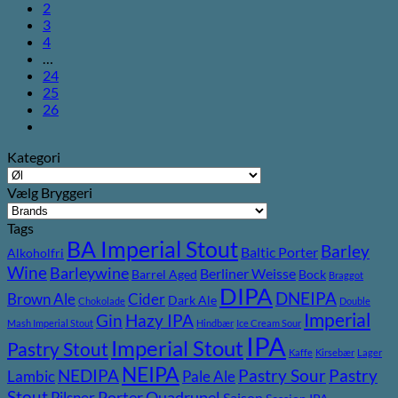
2
3
4
…
24
25
26
Kategori
Vælg Bryggeri
Tags
BA Imperial Stout
Barley
Baltic Porter
Alkoholfri
Wine
Barleywine
Berliner Weisse
Barrel Aged
Bock
Braggot
DIPA
DNEIPA
Brown Ale
Cider
Dark Ale
Chokolade
Double
Imperial
Gin
Hazy IPA
Mash Imperial Stout
Hindbær
Ice Cream Sour
IPA
Imperial Stout
Pastry Stout
Kaffe
Kirsebær
Lager
NEIPA
Pastry
NEDIPA
Pastry Sour
Lambic
Pale Ale
Stout
Pilsner
Porter
Quadrupel