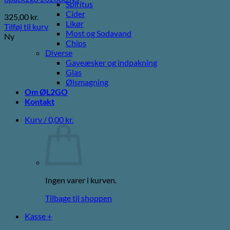
Spiritus
Cider
325,00
kr.
Likør
Tilføj til kurv
Most og Sodavand
Ny
Chips
Diverse
Gaveæsker og indpakning
Glas
Ølsmagning
Om ØL2GO
Kontakt
Kurv /
0,00
kr.
Ingen varer i kurven.
Tilbage til shoppen
Kasse
+