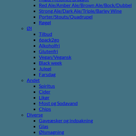
Red Ale/Amber Ale/Brown Ale/Bock/Dubbel
Strong Ale/Dark Ale/Triple/Barley Wine
Porter/Stouts/Quadrupel
Røgøl
Øl
Tilbud
6pack2go
Alkoholfri
Glutenfri
Vegan/Vegansk
Black week
Juleøl
Farsdag
Andet
Spiritus
Cider
Likør
Most og Sodavand
Chips
Diverse
Gaveæsker og indpakning
Glas
Ølsmagning