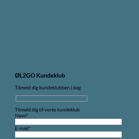
ØL2GO Kundeklub
Tilmeld dig kundeklubben i dag
Tilmeld dig til vores kundeklub
Navn*
E-mail*