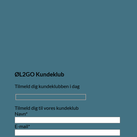
ØL2GO Kundeklub
Tilmeld dig kundeklubben i dag
Tilmeld dig til vores kundeklub
Navn*
E-mail*