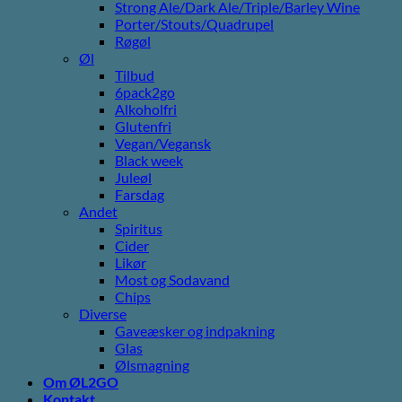
Strong Ale/Dark Ale/Triple/Barley Wine
Porter/Stouts/Quadrupel
Røgøl
Øl
Tilbud
6pack2go
Alkoholfri
Glutenfri
Vegan/Vegansk
Black week
Juleøl
Farsdag
Andet
Spiritus
Cider
Likør
Most og Sodavand
Chips
Diverse
Gaveæsker og indpakning
Glas
Ølsmagning
Om ØL2GO
Kontakt