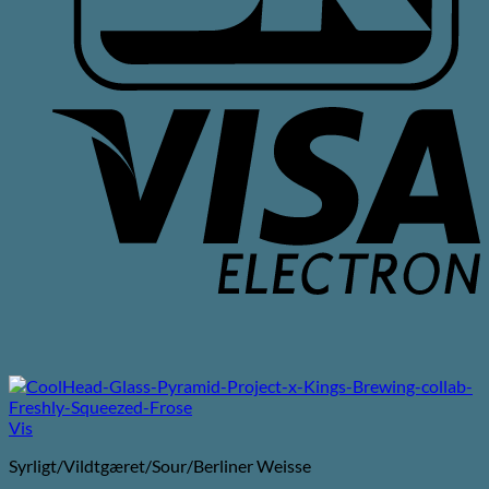
V
E
Vis
Syrligt/Vildtgæret/Sour/Berliner Weisse