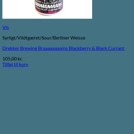
Vis
Syrligt/Vildtgæret/Sour/Berliner Weisse
Drekker Brewing Braaaaaaaains Blackberry & Black Currant
105,00
kr.
Tilføj til kurv