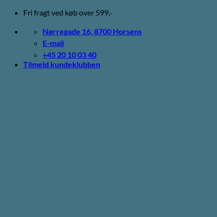
Fortsæt
Fri fragt ved køb over 599,-
til
indhold
Nørregade 16, 8700 Horsens
E-mail
+45 20 10 03 40
Tilmeld kundeklubben