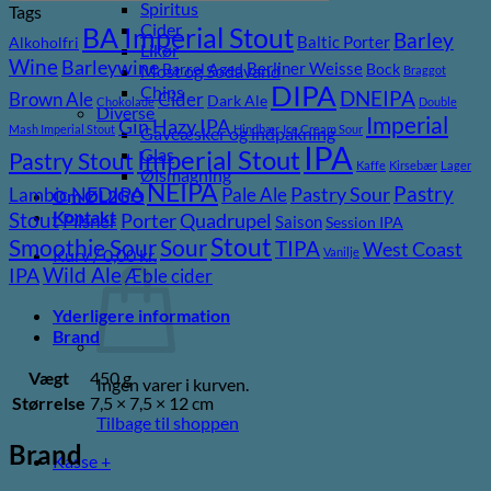
Spiritus
Tags
Cider
BA Imperial Stout
Barley
Baltic Porter
Alkoholfri
Likør
Wine
Barleywine
Berliner Weisse
Barrel Aged
Bock
Most og Sodavand
Braggot
DIPA
Chips
DNEIPA
Brown Ale
Cider
Dark Ale
Chokolade
Double
Diverse
Imperial
Gin
Hazy IPA
Mash Imperial Stout
Hindbær
Ice Cream Sour
Gaveæsker og indpakning
IPA
Imperial Stout
Glas
Pastry Stout
Kaffe
Kirsebær
Lager
Ølsmagning
NEIPA
Pastry
NEDIPA
Pastry Sour
Lambic
Pale Ale
Om ØL2GO
Kontakt
Stout
Porter
Quadrupel
Pilsner
Saison
Session IPA
Stout
Sour
Smoothie Sour
TIPA
West Coast
Vanilje
Kurv /
0,00
kr.
Wild Ale
IPA
Æble cider
Yderligere information
Brand
Vægt
450 g
Ingen varer i kurven.
Størrelse
7,5 × 7,5 × 12 cm
Tilbage til shoppen
Brand
Kasse
+