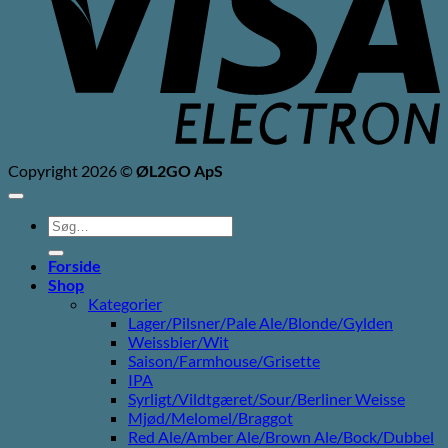
Copyright 2026 ©
ØL2GO ApS
Søg
efter:
Forside
Shop
Kategorier
Lager/Pilsner/Pale Ale/Blonde/Gylden
Weissbier/Wit
Saison/Farmhouse/Grisette
IPA
Syrligt/Vildtgæret/Sour/Berliner Weisse
Mjød/Melomel/Braggot
Red Ale/Amber Ale/Brown Ale/Bock/Dubbel