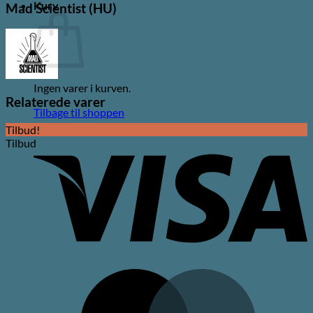
Kurv
Mad Scientist (HU)
Ingen varer i kurven.
Relaterede varer
Tilbage til shoppen
Tilbud!
V
Tilbud
M