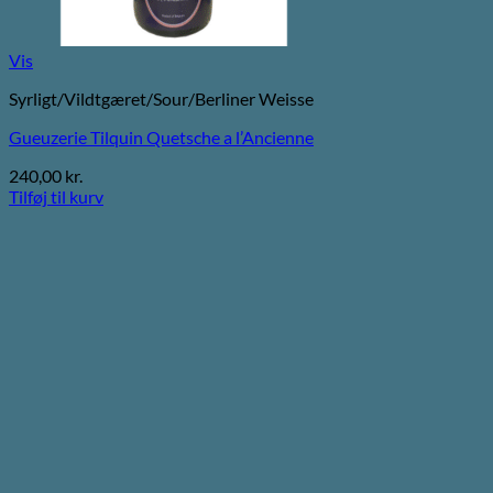
Vis
Syrligt/Vildtgæret/Sour/Berliner Weisse
Gueuzerie Tilquin Quetsche a l’Ancienne
240,00
kr.
Tilføj til kurv