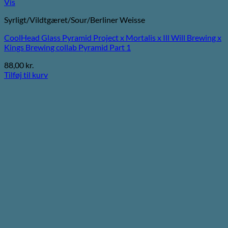
Vis
Syrligt/Vildtgæret/Sour/Berliner Weisse
CoolHead Glass Pyramid Project x Mortalis x Ill Will Brewing x
Kings Brewing collab Pyramid Part 1
88,00
kr.
Tilføj til kurv