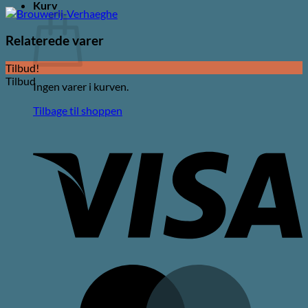
Kurv
Relaterede varer
Tilbud!
Tilbud
Ingen varer i kurven.
Tilbage til shoppen
V
M