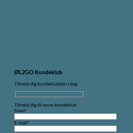
ØL2GO Kundeklub
Tilmeld dig kundeklubben i dag
Tilmeld dig til vores kundeklub
Navn*
E-mail*