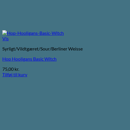
Vis
Syrligt/Vildtgæret/Sour/Berliner Weisse
Hop Hooligans Basic Witch
75,00
kr.
Tilføj til kurv