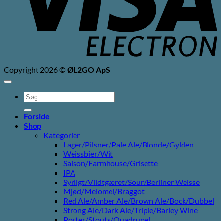
Copyright 2026 ©
ØL2GO ApS
Søg
efter:
Forside
Shop
Kategorier
Lager/Pilsner/Pale Ale/Blonde/Gylden
Weissbier/Wit
Saison/Farmhouse/Grisette
IPA
Syrligt/Vildtgæret/Sour/Berliner Weisse
Mjød/Melomel/Braggot
Red Ale/Amber Ale/Brown Ale/Bock/Dubbel
Strong Ale/Dark Ale/Triple/Barley Wine
Porter/Stouts/Quadrupel