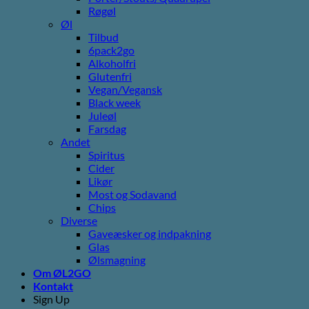
Røgøl
Øl
Tilbud
6pack2go
Alkoholfri
Glutenfri
Vegan/Vegansk
Black week
Juleøl
Farsdag
Andet
Spiritus
Cider
Likør
Most og Sodavand
Chips
Diverse
Gaveæsker og indpakning
Glas
Ølsmagning
Om ØL2GO
Kontakt
Sign Up