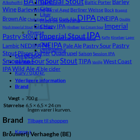
BA Imperial Stout
Barley
Baltic Porter
Spiritus
Alkoholfri
Cider
Wine
Barleywine
Berliner Weisse
Barrel Aged
Bock
Braggot
Likør
DIPA
DNEIPA
Brown Ale
Cider
Dark Ale
Chokolade
Double
Most og Sodavand
Imperial
Gin
Hazy IPA
Chips
Mash Imperial Stout
Hindbær
Ice Cream Sour
Diverse
IPA
Imperial Stout
Pastry Stout
Gaveæsker og indpakning
Kaffe
Kirsebær
Lager
NEIPA
Glas
Pastry
NEDIPA
Pastry Sour
Lambic
Pale Ale
Ølsmagning
Stout
Porter
Quadrupel
Pilsner
Saison
Session IPA
Om ØL2GO
Stout
Sour
Smoothie Sour
TIPA
West Coast
Kontakt
Vanilje
Wild Ale
IPA
Æble cider
Kurv /
0,00
kr.
Yderligere information
Brand
Vægt
700 g
Størrelse
6,5 × 6,5 × 24 cm
Ingen varer i kurven.
Brand
Tilbage til shoppen
Kasse
+
Brouwerij Verhaeghe (BE)