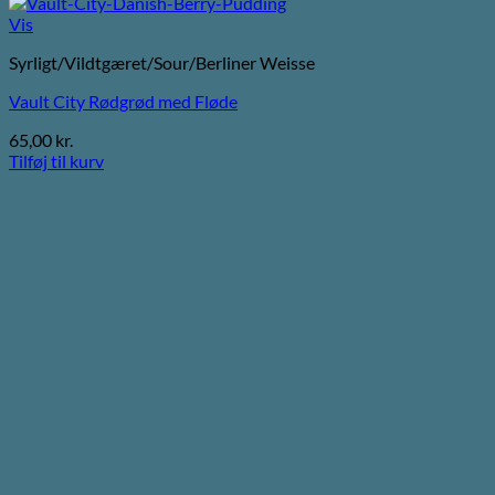
Vis
Syrligt/Vildtgæret/Sour/Berliner Weisse
Vault City Rødgrød med Fløde
65,00
kr.
Tilføj til kurv