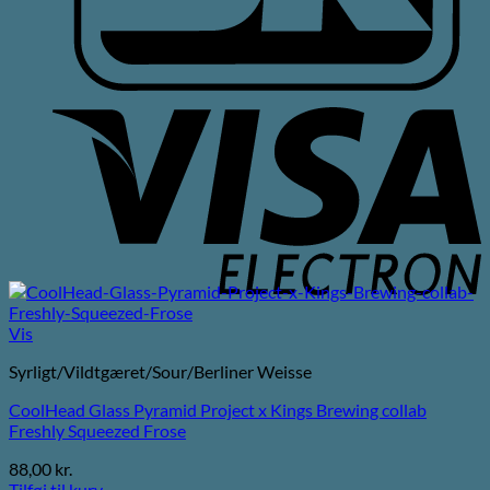
V
E
Vis
Syrligt/Vildtgæret/Sour/Berliner Weisse
CoolHead Glass Pyramid Project x Kings Brewing collab
Freshly Squeezed Frose
88,00
kr.
Tilføj til kurv