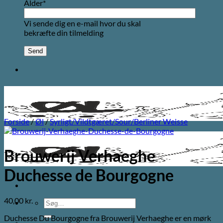
Alder*
Vi sende dig en e-mail hvor du skal
bekræfte din tilmelding
Forside
/
Øl
/
Syrligt/Vildtgæret/Sour/Berliner Weisse
Brouwerij Verhaeghe
Duchesse de Bourgogne
40,00
kr.
Søg
efter:
Duchesse Du Bourgogne fra Brouwerij Verhaeghe er en mørk