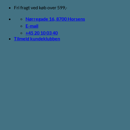
Fortsæt
Fri fragt ved køb over 599,-
til
indhold
Nørregade 16, 8700 Horsens
E-mail
+45 20 10 03 40
Tilmeld kundeklubben