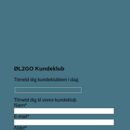
ØL2GO Kundeklub
Tilmeld dig kundeklubben i dag
Tilmeld dig til vores kundeklub
Navn*
E-mail*
Alder*