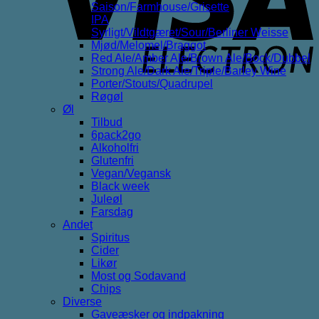
Saison/Farmhouse/Grisette
IPA
Syrligt/Vildtgæret/Sour/Berliner Weisse
Mjød/Melomel/Braggot
Red Ale/Amber Ale/Brown Ale/Bock/Dubbel
Strong Ale/Dark Ale/Triple/Barley Wine
Porter/Stouts/Quadrupel
Røgøl
Øl
Tilbud
6pack2go
Alkoholfri
Glutenfri
Vegan/Vegansk
Black week
Juleøl
Farsdag
Andet
Spiritus
Cider
Likør
Most og Sodavand
Chips
Diverse
Gaveæsker og indpakning