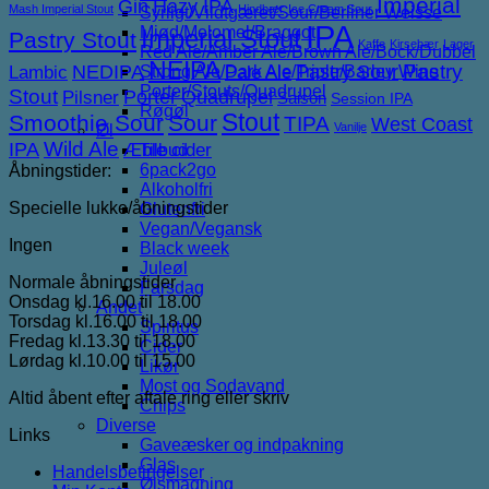
Imperial
Gin
Hazy IPA
Mash Imperial Stout
Hindbær
Ice Cream Sour
Syrligt/Vildtgæret/Sour/Berliner Weisse
IPA
Mjød/Melomel/Braggot
Imperial Stout
Pastry Stout
Kaffe
Kirsebær
Lager
Red Ale/Amber Ale/Brown Ale/Bock/Dubbel
NEIPA
NEDIPA
Pastry Sour
Pastry
Lambic
Strong Ale/Dark Ale/Triple/Barley Wine
Pale Ale
Porter/Stouts/Quadrupel
Stout
Porter
Quadrupel
Pilsner
Saison
Session IPA
Røgøl
Stout
Smoothie Sour
Sour
TIPA
West Coast
Vanilje
Øl
IPA
Wild Ale
Æble cider
Tilbud
6pack2go
Åbningstider:
Alkoholfri
Specielle lukke/åbningstider
Glutenfri
Vegan/Vegansk
Ingen
Black week
Juleøl
Normale åbningstider
Farsdag
Onsdag kl.16.00 til 18.00
Andet
Torsdag kl.16.00 til 18.00
Spiritus
Fredag kl.13.30 til 18.00
Cider
Lørdag kl.10.00 til 15.00
Likør
Most og Sodavand
Altid åbent efter aftale ring eller skriv
Chips
Diverse
Links
Gaveæsker og indpakning
Glas
Handelsbetingelser
Ølsmagning