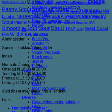
Imperial
Gin
Hazy IPA
Mash Imperial Stout
Hindbær
Ice Cream Sour
Syrligt/Vildtgæret/Sour/Berliner Weisse
IPA
Mjød/Melomel/Braggot
Imperial Stout
Pastry Stout
Kaffe
Kirsebær
Lager
Red Ale/Amber Ale/Brown Ale/Bock/Dubbel
NEIPA
NEDIPA
Pastry Sour
Pastry
Lambic
Strong Ale/Dark Ale/Triple/Barley Wine
Pale Ale
Porter/Stouts/Quadrupel
Stout
Porter
Quadrupel
Pilsner
Saison
Session IPA
Røgøl
Stout
Smoothie Sour
Sour
TIPA
West Coast
Vanilje
Øl
IPA
Wild Ale
Æble cider
Tilbud
6pack2go
Åbningstider:
Alkoholfri
Specielle lukke/åbningstider
Glutenfri
Vegan/Vegansk
Ingen
Black week
Juleøl
Normale åbningstider
Farsdag
Onsdag kl.16.00 til 18.00
Andet
Torsdag kl.16.00 til 18.00
Spiritus
Fredag kl.13.30 til 18.00
Cider
Lørdag kl.10.00 til 15.00
Likør
Most og Sodavand
Altid åbent efter aftale ring eller skriv
Chips
Diverse
Links
Gaveæsker og indpakning
Glas
Handelsbetingelser
Ølsmagning