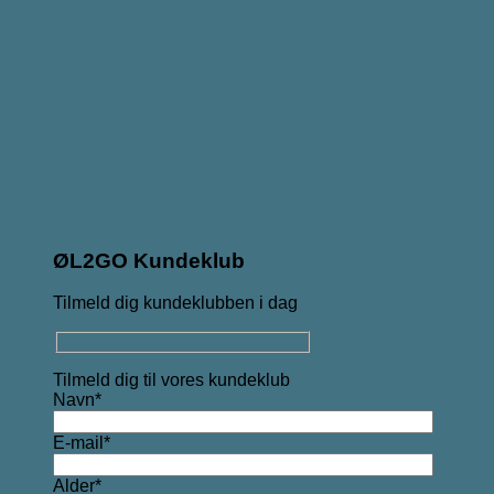
ØL2GO Kundeklub
Tilmeld dig kundeklubben i dag
Tilmeld dig til vores kundeklub
Navn*
E-mail*
Alder*