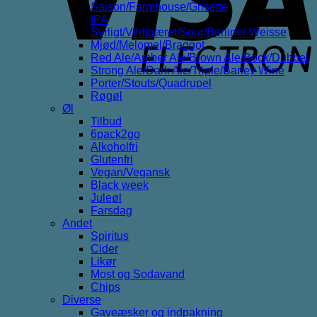
Saison/Farmhouse/Grisette
IPA
Syrligt/Vildtgæret/Sour/Berliner Weisse
Mjød/Melomel/Braggot
Red Ale/Amber Ale/Brown Ale/Bock/Dubbel
Strong Ale/Dark Ale/Triple/Barley Wine
Porter/Stouts/Quadrupel
Røgøl
Øl
Tilbud
6pack2go
Alkoholfri
Glutenfri
Vegan/Vegansk
Black week
Juleøl
Farsdag
Andet
Spiritus
Cider
Likør
Most og Sodavand
Chips
Diverse
Gaveæsker og indpakning