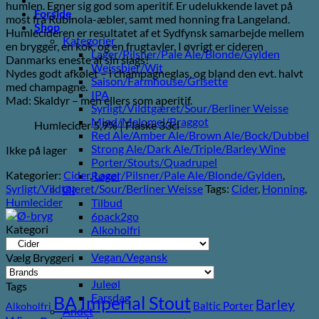
humlen. Egner sig god som aperitif. Er udelukkende lavet på
Forside
most fra Rubinola-æbler, samt med honning fra Langeland.
Shop
Humlecideren er resultatet af et Sydfynsk samarbejde mellem
Kategorier
en brygger, en kok, og en frugtavler. I øvrigt er cideren
Lager/Pilsner/Pale Ale/Blonde/Gylden
Danmarks eneste af sin slags!
Weissbier/Wit
Nydes godt afkølet – i champagneglas, og bland den evt. halvt
Saison/Farmhouse/Grisette
med champagne.
IPA
Mad: Skaldyr – men ellers som aperitif.
Syrligt/Vildtgæret/Sour/Berliner Weisse
Mjød/Melomel/Braggot
Humlecider 5,9% | Flaske 33cl
Red Ale/Amber Ale/Brown Ale/Bock/Dubbel
Strong Ale/Dark Ale/Triple/Barley Wine
Ikke på lager
Porter/Stouts/Quadrupel
Kategorier:
Cider
,
Lager/Pilsner/Pale Ale/Blonde/Gylden
,
Røgøl
Syrligt/Vildtgæret/Sour/Berliner Weisse
Tags:
Cider
,
Honning
,
Øl
Humlecider
Tilbud
6pack2go
Kategori
Alkoholfri
Glutenfri
Vegan/Vegansk
Vælg Bryggeri
Black week
Juleøl
Tags
Farsdag
BA Imperial Stout
Barley
Baltic Porter
Alkoholfri
Andet