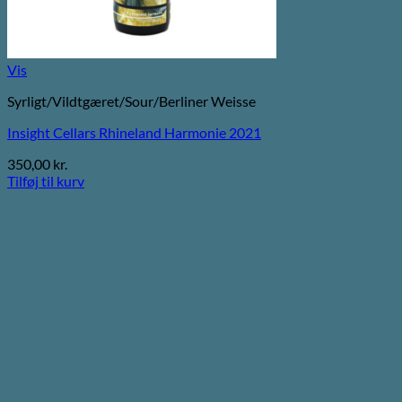
Vis
Syrligt/Vildtgæret/Sour/Berliner Weisse
Insight Cellars Rhineland Harmonie 2021
350,00
kr.
Tilføj til kurv