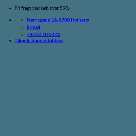
Fortsæt
Fri fragt ved køb over 599,-
til
indhold
Nørregade 16, 8700 Horsens
E-mail
+45 20 10 03 40
Tilmeld kundeklubben