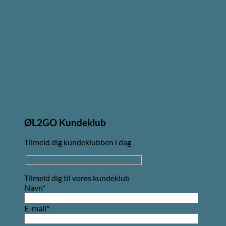
ØL2GO Kundeklub
Tilmeld dig kundeklubben i dag
Tilmeld dig til vores kundeklub
Navn*
E-mail*