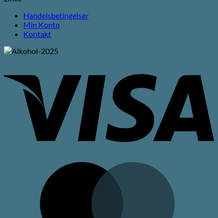
Handelsbetingelser
Min Konto
Kontakt
V
M