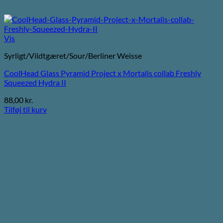
Vis
Syrligt/Vildtgæret/Sour/Berliner Weisse
CoolHead Glass Pyramid Project x Mortalis collab Freshly
Squeezed Hydra II
88,00
kr.
Tilføj til kurv