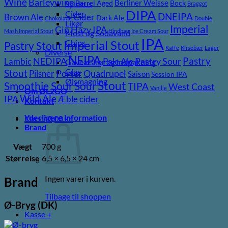
Wine
Barleywine
Berliner Weisse
Barrel Aged
Bock
Spiritus
Braggot
DIPA
Cider
DNEIPA
Brown Ale
Cider
Dark Ale
Chokolade
Double
Likør
Imperial
Gin
Hazy IPA
Mash Imperial Stout
Hindbær
Ice Cream Sour
Most og Sodavand
IPA
Imperial Stout
Chips
Pastry Stout
Kaffe
Kirsebær
Lager
Diverse
NEIPA
Pastry
NEDIPA
Pastry Sour
Lambic
Pale Ale
Gaveæsker og indpakning
Glas
Stout
Porter
Quadrupel
Pilsner
Saison
Session IPA
Ølsmagning
Stout
Sour
Smoothie Sour
TIPA
West Coast
Vanilje
Om ØL2GO
Wild Ale
IPA
Æble cider
Kontakt
Yderligere information
Kurv /
0,00
kr.
Brand
Vægt
700 g
Størrelse
6,5 × 6,5 × 24 cm
Ingen varer i kurven.
Brand
Tilbage til shoppen
Ø-Bryg (DK)
Kasse
+