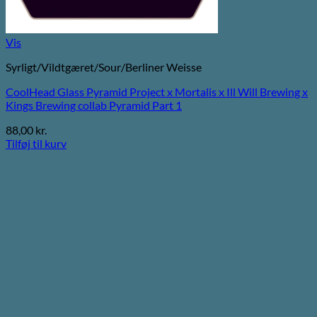
Vis
Syrligt/Vildtgæret/Sour/Berliner Weisse
CoolHead Glass Pyramid Project x Mortalis x Ill Will Brewing x
Kings Brewing collab Pyramid Part 1
88,00
kr.
Tilføj til kurv