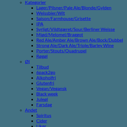
Kategorier
Lager/Pilsner/Pale Ale/Blonde/Gylden
Weissbier/Wit
Saison/Farmhouse/Grisette
IPA
Syrligt/Vildtgæret/Sour/Berliner Weisse
Mjød/Melomel/Braggot
Red Ale/Amber Ale/Brown Ale/Bock/Dubbel
Strong Ale/Dark Ale/Triple/Barley Wine
Porter/Stouts/Quadrupel
Røgøl
Øl
Tilbud
6pack2go
Alkoholfri
Glutenfri
Vegan/Vegansk
Black week
Juleøl
Farsdag
Andet
Spiritus
Cider
Likør