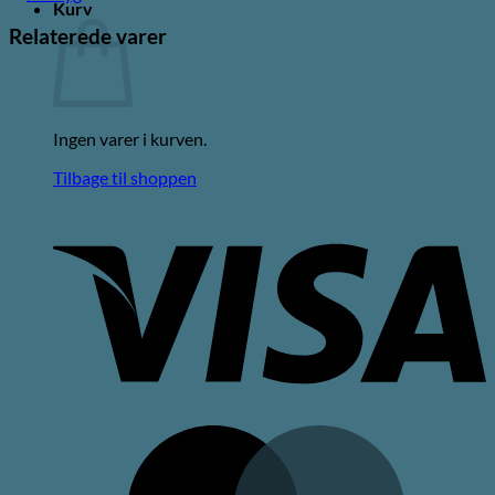
Kurv
Relaterede varer
Ingen varer i kurven.
Tilbage til shoppen
V
M