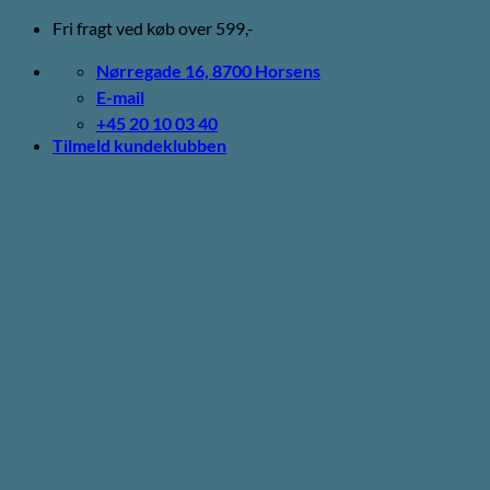
Fortsæt
Fri fragt ved køb over 599,-
til
indhold
Nørregade 16, 8700 Horsens
E-mail
+45 20 10 03 40
Tilmeld kundeklubben