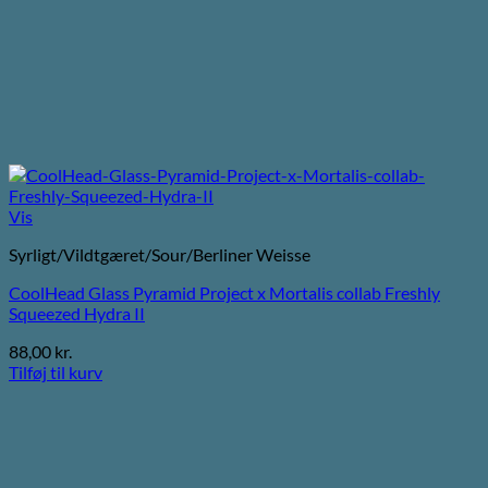
Vis
Syrligt/Vildtgæret/Sour/Berliner Weisse
CoolHead Glass Pyramid Project x Mortalis collab Freshly
Squeezed Hydra II
88,00
kr.
Tilføj til kurv