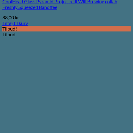
CoolHead Glass Pyramid Project x Ill Will Brewing collab
Freshly Squeezed Banoffee
88,00
kr.
Tilføj til kurv
Tilbud!
Tilbud