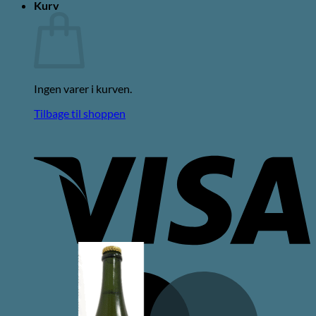
Kurv
Ingen varer i kurven.
Tilbage til shoppen
V
M