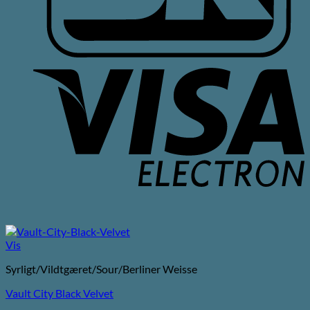
V
E
Vis
Syrligt/Vildtgæret/Sour/Berliner Weisse
Vault City Black Velvet