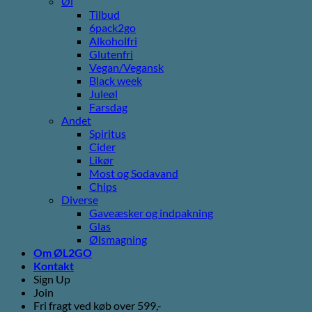
Øl
Tilbud
6pack2go
Alkoholfri
Glutenfri
Vegan/Vegansk
Black week
Juleøl
Farsdag
Andet
Spiritus
Cider
Likør
Most og Sodavand
Chips
Diverse
Gaveæsker og indpakning
Glas
Ølsmagning
Om ØL2GO
Kontakt
Sign Up
Join
Fri fragt ved køb over 599,-