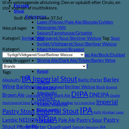
til en velsmagende afslutning. Den er opkaldt efter Orulo, en
Forside
stor shaman af inuitfolklore.
Shop
Kategorier
Sour 6,5% | Flaske 37,5cl
Lager/Pilsner/Pale Ale/Blonde/Gylden
Weissbier/Wit
Ikke på lager
Saison/Farmhouse/Grisette
Kategori:
Syrligt/Vildtgæret/Sour/Berliner Weisse
Tag:
Sour
IPA
Syrligt/Vildtgæret/Sour/Berliner Weisse
Kategori
Mjød/Melomel/Braggot
Red Ale/Amber Ale/Brown Ale/Bock/Dubbel
Strong Ale/Dark Ale/Triple/Barley Wine
Vælg Bryggeri
Porter/Stouts/Quadrupel
Røgøl
Tags
Øl
BA Imperial Stout
Barley
Baltic Porter
Alkoholfri
Tilbud
Wine
Barleywine
Berliner Weisse
Barrel Aged
Bock
6pack2go
Braggot
DIPA
Alkoholfri
DNEIPA
Brown Ale
Cider
Dark Ale
Chokolade
Double
Glutenfri
Imperial
Gin
Hazy IPA
Mash Imperial Stout
Hindbær
Ice Cream Sour
Vegan/Vegansk
IPA
Imperial Stout
Black week
Pastry Stout
Kaffe
Kirsebær
Lager
Juleøl
NEIPA
Pastry
NEDIPA
Pastry Sour
Lambic
Pale Ale
Farsdag
Andet
Stout
Porter
Quadrupel
Pilsner
Saison
Session IPA