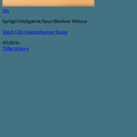
Vis
Syrligt/Vildtgæret/Sour/Berliner Weisse
Vault City Kjøbenhavner Stang
65,00
kr.
Tilføj til kurv