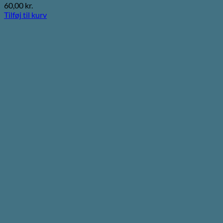
60,00
kr.
Tilføj til kurv