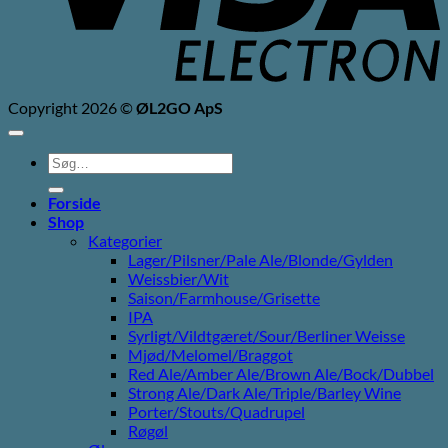
Copyright 2026 ©
ØL2GO ApS
Søg
efter:
Forside
Shop
Kategorier
Lager/Pilsner/Pale Ale/Blonde/Gylden
Weissbier/Wit
Saison/Farmhouse/Grisette
IPA
Syrligt/Vildtgæret/Sour/Berliner Weisse
Mjød/Melomel/Braggot
Red Ale/Amber Ale/Brown Ale/Bock/Dubbel
Strong Ale/Dark Ale/Triple/Barley Wine
Porter/Stouts/Quadrupel
Røgøl