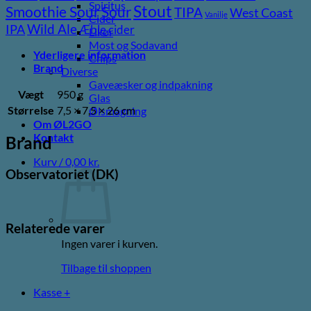
Spiritus
Stout
Sour
Smoothie Sour
TIPA
West Coast
Vanilje
Cider
Wild Ale
IPA
Æble cider
Likør
Most og Sodavand
Yderligere information
Chips
Brand
Diverse
Gaveæsker og indpakning
Vægt
950 g
Glas
Størrelse
7,5 × 7,5 × 26 cm
Ølsmagning
Om ØL2GO
Kontakt
Brand
Kurv /
0,00
kr.
Observatoriet (DK)
Relaterede varer
Ingen varer i kurven.
Tilbage til shoppen
Kasse
+