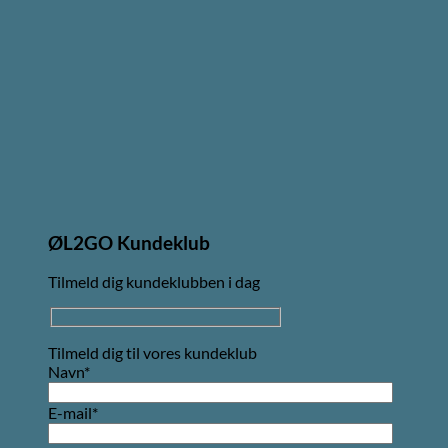
ØL2GO Kundeklub
Tilmeld dig kundeklubben i dag
Tilmeld dig til vores kundeklub
Navn*
E-mail*