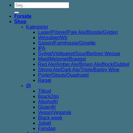
Søg
efter:
Forside
Shop
Kategorier
Lager/Pilsner/Pale Ale/Blonde/Gylden
Weissbier/Wit
Saison/Farmhouse/Grisette
IPA
Syrligt/Vildtgæret/Sour/Berliner Weisse
Mjød/Melomel/Braggot
Red Ale/Amber Ale/Brown Ale/Bock/Dubbel
Strong Ale/Dark Ale/Triple/Barley Wine
Porter/Stouts/Quadrupel
Røgøl
Øl
Tilbud
6pack2go
Alkoholfri
Glutenfri
Vegan/Vegansk
Black week
Juleøl
Farsdag