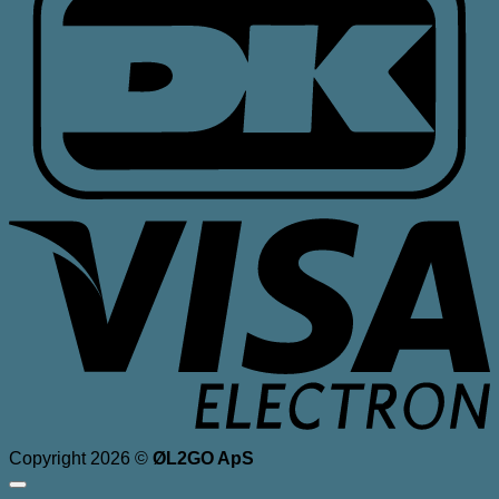
V
E
Copyright 2026 ©
ØL2GO ApS