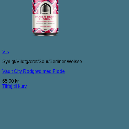
Vis
Syrligt/Vildtgæret/Sour/Berliner Weisse
Vault City Rødgrød med Fløde
65,00
kr.
Tilføj til kurv