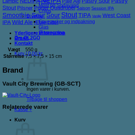
NEIPA
NEDIPA
Pastry Sour
Pastry
Lambic
Pale Ale
Most og Sodavand
Stout
Porter
Quadrupel
Pilsner
Saison
Session IPA
Chips
Stout
Smoothie Sour
Sour
TIPA
West Coast
Diverse
Vanilje
IPA
Wild Ale
Gaveæsker og indpakning
Æble cider
Glas
Ølsmagning
Yderligere information
Om ØL2GO
Brand
Kontakt
Vægt
550 g
Kurv /
0,00
kr.
Størrelse
7,5 × 7,5 × 15 cm
Brand
Vault City Brewing (GB-SCT)
Ingen varer i kurven.
Tilbage til shoppen
Relaterede varer
Kasse
+
Kurv