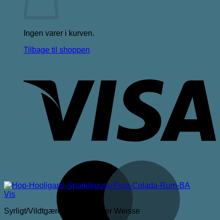
Ingen varer i kurven.
Tilbage til shoppen
V
M
Vis
Syrligt/Vildtgæret/Sour/Berliner Weisse