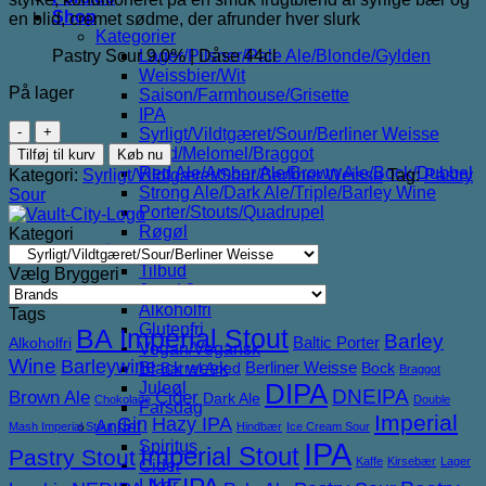
Shop
en blid, cremet sødme, der afrunder hver slurk
Kategorier
Pastry Sour 9,0% | Dåse 44cl
Lager/Pilsner/Pale Ale/Blonde/Gylden
Weissbier/Wit
På lager
Saison/Farmhouse/Grisette
IPA
Vault
Syrligt/Vildtgæret/Sour/Berliner Weisse
City
Mjød/Melomel/Braggot
Tilføj til kurv
Køb nu
Mega
Red Ale/Amber Ale/Brown Ale/Bock/Dubbel
Kategori:
Syrligt/Vildtgæret/Sour/Berliner Weisse
Tag:
Pastry
Rødgrød
Strong Ale/Dark Ale/Triple/Barley Wine
Sour
med
Porter/Stouts/Quadrupel
Fløde
Røgøl
Kategori
antal
Øl
Tilbud
Vælg Bryggeri
6pack2go
Alkoholfri
Tags
Glutenfri
BA Imperial Stout
Barley
Baltic Porter
Alkoholfri
Vegan/Vegansk
Wine
Barleywine
Berliner Weisse
Black week
Barrel Aged
Bock
Braggot
DIPA
Juleøl
DNEIPA
Brown Ale
Cider
Dark Ale
Chokolade
Double
Farsdag
Imperial
Gin
Hazy IPA
Andet
Mash Imperial Stout
Hindbær
Ice Cream Sour
IPA
Spiritus
Imperial Stout
Pastry Stout
Kaffe
Kirsebær
Lager
Cider
Likør