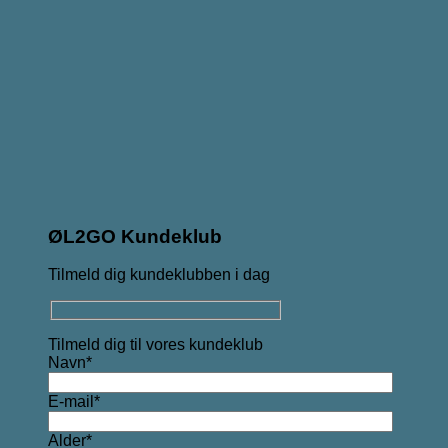
ØL2GO Kundeklub
Tilmeld dig kundeklubben i dag
Tilmeld dig til vores kundeklub
Navn*
E-mail*
Alder*