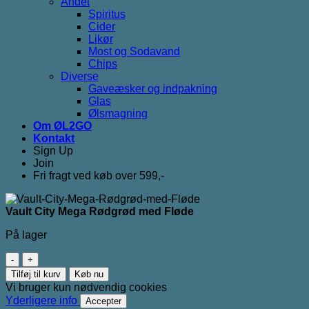
Andet
Spiritus
Cider
Likør
Most og Sodavand
Chips
Diverse
Gaveæsker og indpakning
Glas
Ølsmagning
Om ØL2GO
Kontakt
Sign Up
Join
Fri fragt ved køb over 599,-
Vault City Mega Rødgrød med Fløde
På lager
Vault
City
Tilføj til kurv
Køb nu
Mega
Vi bruger kun nødvendig cookies
Rødgrød
Yderligere info
Accepter
med