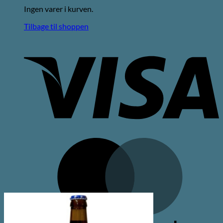
Ingen varer i kurven.
Tilbage til shoppen
V
M