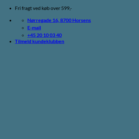
Fortsæt
Fri fragt ved køb over 599,-
til
indhold
Nørregade 16, 8700 Horsens
E-mail
+45 20 10 03 40
Tilmeld kundeklubben