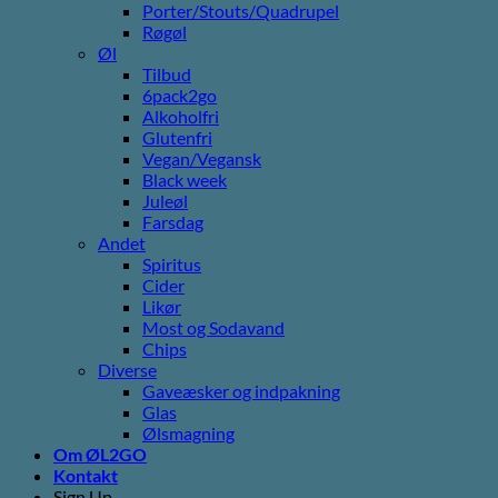
Porter/Stouts/Quadrupel
Røgøl
Øl
Tilbud
6pack2go
Alkoholfri
Glutenfri
Vegan/Vegansk
Black week
Juleøl
Farsdag
Andet
Spiritus
Cider
Likør
Most og Sodavand
Chips
Diverse
Gaveæsker og indpakning
Glas
Ølsmagning
Om ØL2GO
Kontakt
Sign Up