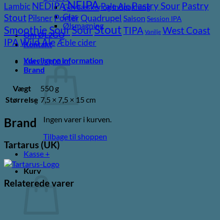
NEIPA
Pastry
NEDIPA
Pastry Sour
Lambic
Pale Ale
Gaveæsker og indpakning
Glas
Stout
Pilsner
Porter
Quadrupel
Saison
Session IPA
Ølsmagning
Stout
Sour
Smoothie Sour
TIPA
West Coast
Vanilje
Om ØL2GO
Wild Ale
IPA
Æble cider
Kontakt
Yderligere information
Kurv /
0,00
kr.
Brand
Vægt
550 g
Størrelse
7,5 × 7,5 × 15 cm
Ingen varer i kurven.
Brand
Tilbage til shoppen
Tartarus (UK)
Kasse
+
Kurv
Relaterede varer