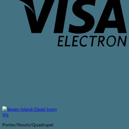
E
Vis
Porter/Stouts/Quadrupel