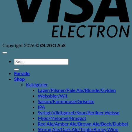
Copyright 2026 ©
ØL2GO ApS
Søg
efter:
Forside
Shop
Kategorier
Lager/Pilsner/Pale Ale/Blonde/Gylden
Weissbier/Wit
Saison/Farmhouse/Grisette
IPA
Syrligt/Vildtgæret/Sour/Berliner Weisse
Mjød/Melomel/Braggot
Red Ale/Amber Ale/Brown Ale/Bock/Dubbel
Strong Ale/Dark Ale/Triple/Barley Wine