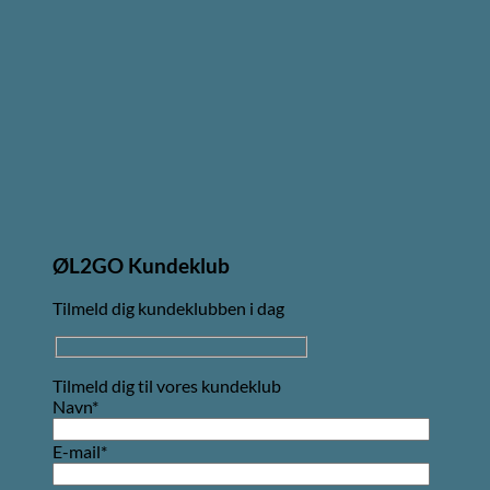
ØL2GO Kundeklub
Tilmeld dig kundeklubben i dag
Tilmeld dig til vores kundeklub
Navn*
E-mail*