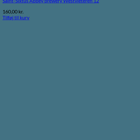
Saint-Sixtus Abbey brewery Westvleteren 12
160,00
kr.
Tilføj til kurv