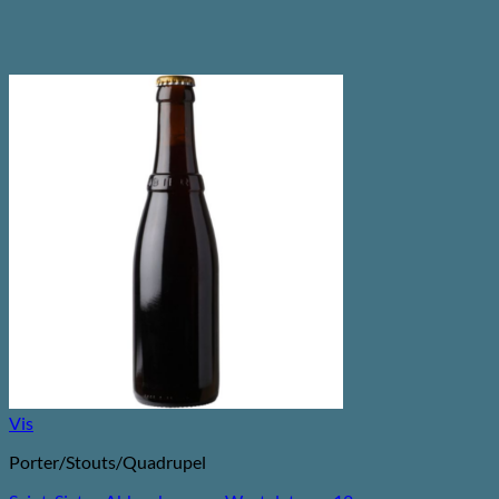
Vis
Porter/Stouts/Quadrupel