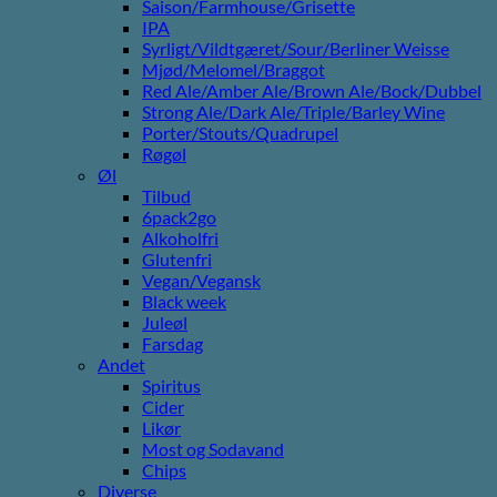
Saison/Farmhouse/Grisette
IPA
Syrligt/Vildtgæret/Sour/Berliner Weisse
Mjød/Melomel/Braggot
Red Ale/Amber Ale/Brown Ale/Bock/Dubbel
Strong Ale/Dark Ale/Triple/Barley Wine
Porter/Stouts/Quadrupel
Røgøl
Øl
Tilbud
6pack2go
Alkoholfri
Glutenfri
Vegan/Vegansk
Black week
Juleøl
Farsdag
Andet
Spiritus
Cider
Likør
Most og Sodavand
Chips
Diverse