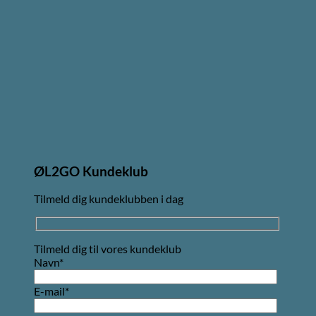
ØL2GO Kundeklub
Tilmeld dig kundeklubben i dag
Tilmeld dig til vores kundeklub
Navn*
E-mail*