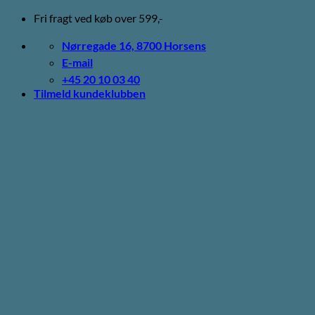
Fortsæt
Fri fragt ved køb over 599,-
til
indhold
Nørregade 16, 8700 Horsens
E-mail
+45 20 10 03 40
Tilmeld kundeklubben