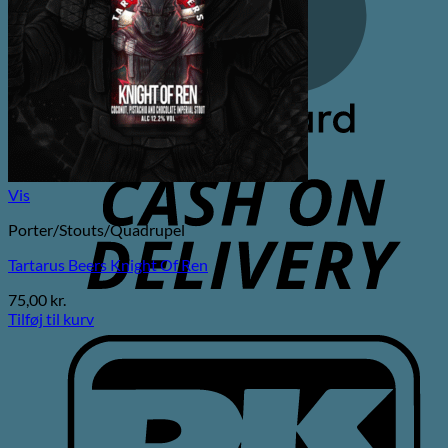
C
D
Vis
Porter/Stouts/Quadrupel
Tartarus Beers Knight Of Ren
75,00
kr.
Tilføj til kurv
D