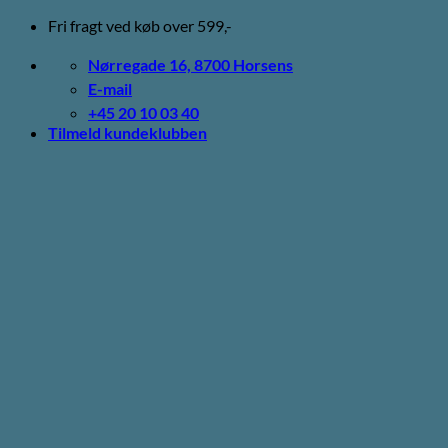
Fortsæt
Fri fragt ved køb over 599,-
til
indhold
Nørregade 16, 8700 Horsens
E-mail
+45 20 10 03 40
Tilmeld kundeklubben