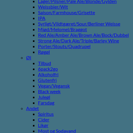
Lager/Pilsner/Pale Ale/Blonde/Gylden
Weissbier/Wit
Saison/Farmhouse/Grisette
IPA
Syrligt/Vildtgæret/Sour/Berliner Weisse
Mjød/Melomel/Braggot
Red Ale/Amber Ale/Brown Ale/Bock/Dubbel
Strong Ale/Dark Ale/Triple/Barley Wine
Porter/Stouts/Quadrupel
Røgøl
Øl
Tilbud
6pack2go
Alkoholfri
Glutenfri
Vegan/Vegansk
Black week
Juleøl
Farsdag
Andet
Spiritus
Cider
Likør
Most og Sodavand