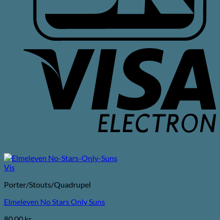
V
E
Vis
Porter/Stouts/Quadrupel
Elmeleven No Stars Only Suns
80,00
kr.