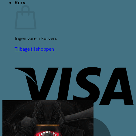
Kurv
Ingen varer i kurven.
Tilbage til shoppen
V
M