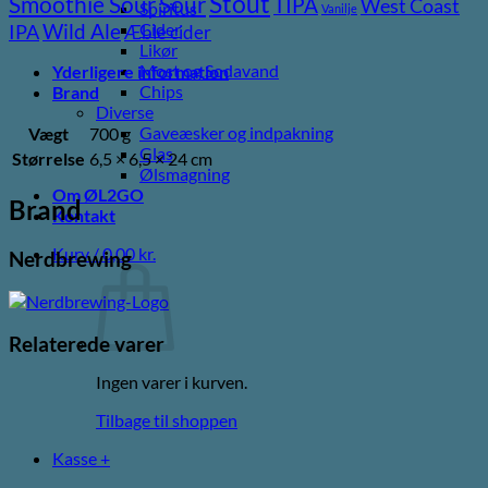
Stout
Sour
Smoothie Sour
TIPA
West Coast
Spiritus
Vanilje
Wild Ale
Cider
IPA
Æble cider
Likør
Most og Sodavand
Yderligere information
Chips
Brand
Diverse
Gaveæsker og indpakning
Vægt
700 g
Glas
Størrelse
6,5 × 6,5 × 24 cm
Ølsmagning
Om ØL2GO
Brand
Kontakt
Kurv /
0,00
kr.
Nerdbrewing
Relaterede varer
Ingen varer i kurven.
Tilbage til shoppen
Kasse
+