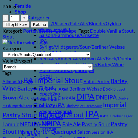
Forside
På lager
Shop
Nerdbrewing
Kategorier
Fold
Lager/Pilsner/Pale Ale/Blonde/Gylden
Tilføj til kurv
Køb nu
antal
Weissbier/Wit
Kategori:
Porter/Stouts/Quadrupel
Tags:
Double Vanilla Stout
,
Saison/Farmhouse/Grisette
Stout
IPA
Syrligt/Vildtgæret/Sour/Berliner Weisse
Kategori
Mjød/Melomel/Braggot
Red Ale/Amber Ale/Brown Ale/Bock/Dubbel
Vælg Bryggeri
Strong Ale/Dark Ale/Triple/Barley Wine
Porter/Stouts/Quadrupel
Tags
Røgøl
BA Imperial Stout
Barley
Baltic Porter
Øl
Alkoholfri
Wine
Tilbud
Barleywine
Berliner Weisse
Barrel Aged
Bock
Braggot
6pack2go
DIPA
DNEIPA
Brown Ale
Cider
Dark Ale
Chokolade
Double
Alkoholfri
Imperial
Gin
Hazy IPA
Glutenfri
Mash Imperial Stout
Hindbær
Ice Cream Sour
Vegan/Vegansk
IPA
Imperial Stout
Pastry Stout
Kaffe
Kirsebær
Lager
Black week
NEIPA
Juleøl
Pastry
NEDIPA
Pastry Sour
Lambic
Pale Ale
Farsdag
Stout
Porter
Quadrupel
Pilsner
Saison
Session IPA
Andet