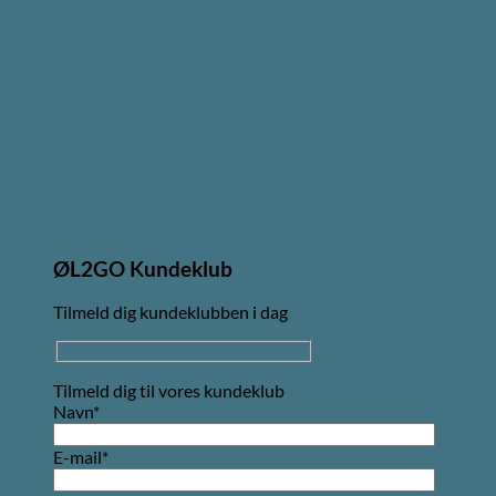
ØL2GO Kundeklub
Tilmeld dig kundeklubben i dag
Tilmeld dig til vores kundeklub
Navn*
E-mail*