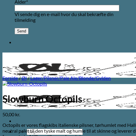
Alder*
Vi sende dig en e-mail hvor du skal bekræfte din
tilmelding
Forside
/
Øl
/
Lager/Pilsner/Pale Ale/Blonde/Gylden
Slowburn Octopils
50,00
kr.
Octopils er vores flagskibs italienske pilsner, tørhumlet med Ha
neutral palet til den tyske malt og humle til at skinne og leverer
Søg