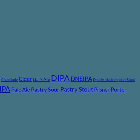
DIPA
DNEIPA
e
Cider
Dark Ale
Chokolade
Double Mash Imperial Stout
IPA
Pastry Stout
Pastry Sour
Porter
Pale Ale
Pilsner