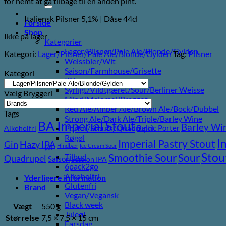
for nemt at gå tilbage til en anden pint.
efter:
Italiensk Pilsner 5,1% | Dåse 44cl
Forside
Shop
Ikke på lager
Kategorier
Lager/Pilsner/Pale Ale/Blonde/Gylden
Kategori:
Lager/Pilsner/Pale Ale/Blonde/Gylden
Tag:
Pilsner
Weissbier/Wit
Saison/Farmhouse/Grisette
Kategori
IPA
Syrligt/Vildtgæret/Sour/Berliner Weisse
Vælg Bryggeri
Mjød/Melomel/Braggot
Red Ale/Amber Ale/Brown Ale/Bock/Dubbel
Tags
Strong Ale/Dark Ale/Triple/Barley Wine
BA Imperial Stout
Barley Wi
Baltic Porter
Porter/Stouts/Quadrupel
Alkoholfri
Røgøl
I
Imperial Pastry Stout
Gin
Hazy IPA
Hindbær
Ice Cream Sour
Øl
Stou
Sour
Smoothie Sour
Tilbud
Quadrupel
Saison
Session IPA
6pack2go
Alkoholfri
Yderligere information
Glutenfri
Brand
Vegan/Vegansk
Black week
Vægt
550 g
Juleøl
Størrelse
7,5 × 7,5 × 15 cm
Farsdag