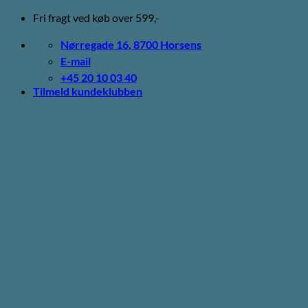
Fortsæt
Fri fragt ved køb over 599,-
til
indhold
Nørregade 16, 8700 Horsens
E-mail
+45 20 10 03 40
Tilmeld kundeklubben