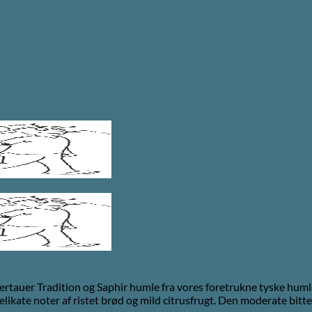
llertauer Tradition og Saphir humle fra vores foretrukne tyske hu
 delikate noter af ristet brød og mild citrusfrugt. Den moderate bit