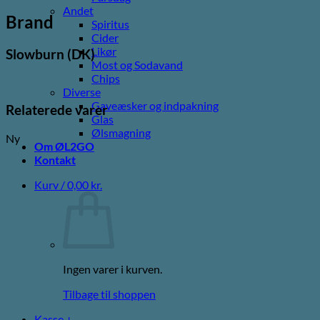
Andet
Brand
Spiritus
Cider
Likør
Slowburn (DK)
Most og Sodavand
Chips
Diverse
Gaveæsker og indpakning
Relaterede varer
Glas
Ølsmagning
Ny
Om ØL2GO
Kontakt
Kurv /
0,00
kr.
Ingen varer i kurven.
Tilbage til shoppen
Kasse
+