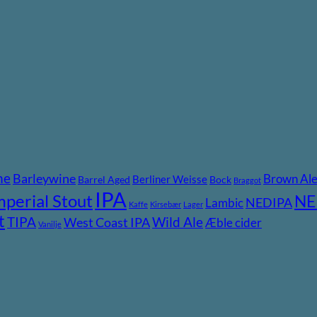
ne
Barleywine
Brown Al
Berliner Weisse
Barrel Aged
Bock
Braggot
IPA
mperial Stout
NE
NEDIPA
Lambic
Kaffe
Kirsebær
Lager
t
TIPA
Wild Ale
West Coast IPA
Æble cider
Vanilje