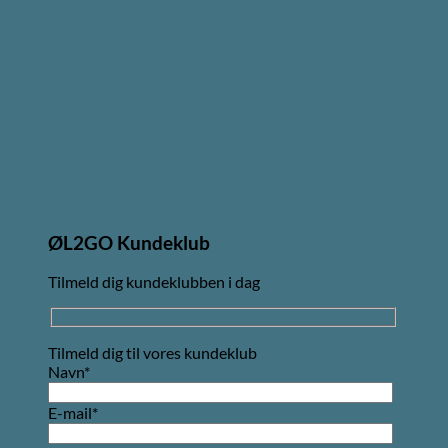
ØL2GO Kundeklub
Tilmeld dig kundeklubben i dag
Tilmeld dig til vores kundeklub
Navn*
E-mail*