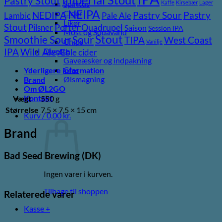
Pastry Stout
Kaffe
Kirsebær
Lager
Spiritus
NEIPA
Cider
Pastry
NEDIPA
Pastry Sour
Lambic
Pale Ale
Likør
Stout
Pilsner
Porter
Quadrupel
Saison
Session IPA
Most og Sodavand
Stout
Sour
Smoothie Sour
TIPA
West Coast
Chips
Vanilje
Wild Ale
Diverse
IPA
Æble cider
Gaveæsker og indpakning
Glas
Yderligere information
Ølsmagning
Brand
Om ØL2GO
Kontakt
Vægt
550 g
Størrelse
7,5 × 7,5 × 15 cm
Kurv /
0,00
kr.
Brand
Bad Seed Brewing (DK)
Ingen varer i kurven.
Tilbage til shoppen
Relaterede varer
Kasse
+