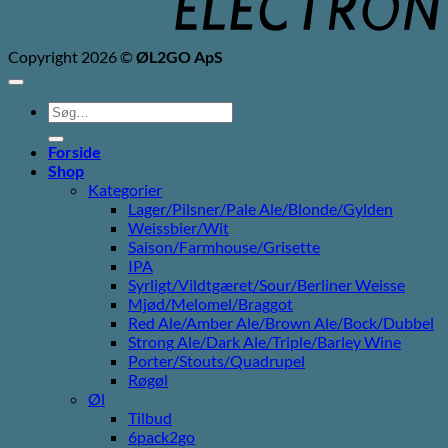
Copyright 2026 ©
ØL2GO ApS
Søg
efter:
Forside
Shop
Kategorier
Lager/Pilsner/Pale Ale/Blonde/Gylden
Weissbier/Wit
Saison/Farmhouse/Grisette
IPA
Syrligt/Vildtgæret/Sour/Berliner Weisse
Mjød/Melomel/Braggot
Red Ale/Amber Ale/Brown Ale/Bock/Dubbel
Strong Ale/Dark Ale/Triple/Barley Wine
Porter/Stouts/Quadrupel
Røgøl
Øl
Tilbud
6pack2go