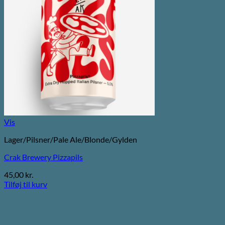
Vis
Lager/Pilsner/Pale Ale/Blonde/Gylden
Crak Brewery Pizzapils
45,00
kr.
Tilføj til kurv