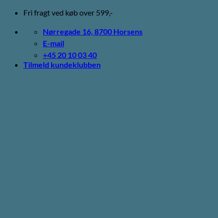
Fortsæt
Fri fragt ved køb over 599,-
til
indhold
Nørregade 16, 8700 Horsens
E-mail
+45 20 10 03 40
Tilmeld kundeklubben