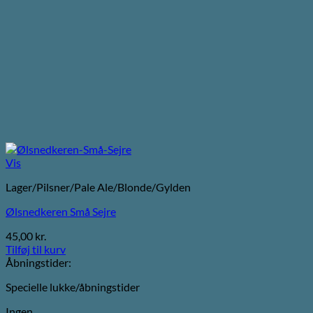
Vis
Lager/Pilsner/Pale Ale/Blonde/Gylden
Ølsnedkeren Små Sejre
45,00
kr.
Tilføj til kurv
Åbningstider:
Specielle lukke/åbningstider
Ingen