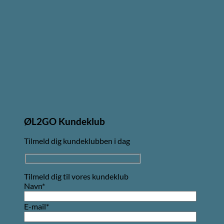
ØL2GO Kundeklub
Tilmeld dig kundeklubben i dag
Tilmeld dig til vores kundeklub
Navn*
E-mail*