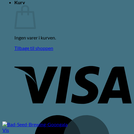
Kurv
Ingen varer i kurven.
Tilbage til shoppen
V
M
Vis