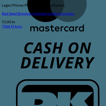
Lager/Pilsner/Pale Ale/Blonde/Gylden
Bad Seed Brewing x Gamma collab Goongala
55,00
kr.
Tilføj til kurv
C
D
D