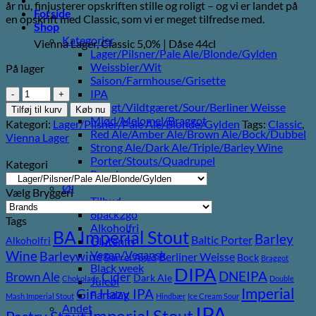
år nu, finjusterer opskriften stille og roligt – og vi er landet på
Forside
en opskrift med Classic, som vi er meget tilfredse med.
Shop
Kategorier
Vienna Lager, Classic 5,0% | Dåse 44cl
Lager/Pilsner/Pale Ale/Blonde/Gylden
Weissbier/Wit
På lager
Saison/Farmhouse/Grisette
Bad
IPA
Seed
Syrligt/Vildtgæret/Sour/Berliner Weisse
Tilføj til kurv
Køb nu
Brewing
Mjød/Melomel/Braggot
Kategori:
Lager/Pilsner/Pale Ale/Blonde/Gylden
Tags:
Classic
,
Classic
Red Ale/Amber Ale/Brown Ale/Bock/Dubbel
Vienna Lager
antal
Strong Ale/Dark Ale/Triple/Barley Wine
Porter/Stouts/Quadrupel
Kategori
Røgøl
Øl
Vælg Bryggeri
Tilbud
6pack2go
Tags
Alkoholfri
BA Imperial Stout
Barley
Baltic Porter
Alkoholfri
Glutenfri
Wine
Vegan/Vegansk
Barleywine
Berliner Weisse
Barrel Aged
Bock
Braggot
Black week
DIPA
DNEIPA
Brown Ale
Cider
Dark Ale
Chokolade
Double
Juleøl
Imperial
Gin
Hazy IPA
Farsdag
Mash Imperial Stout
Hindbær
Ice Cream Sour
Andet
IPA
Imperial Stout