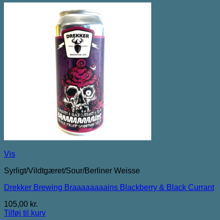
Vis
Syrligt/Vildtgæret/Sour/Berliner Weisse
Drekker Brewing Braaaaaaaains Blackberry & Black Currant
105,00
kr.
Tilføj til kurv