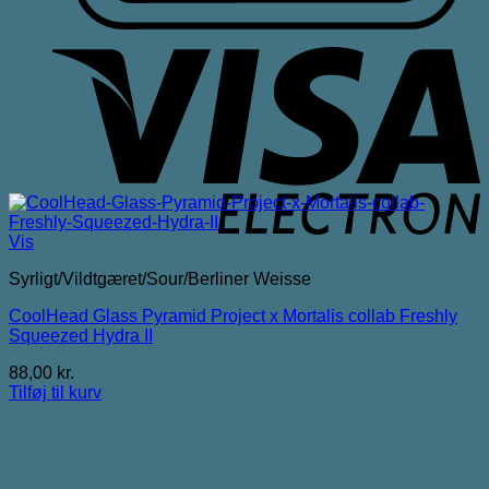
V
E
Vis
Syrligt/Vildtgæret/Sour/Berliner Weisse
CoolHead Glass Pyramid Project x Mortalis collab Freshly
Squeezed Hydra II
88,00
kr.
Tilføj til kurv