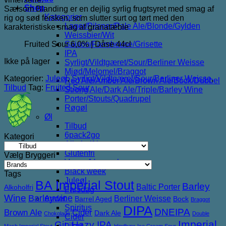
var:
er:
Shop
Sælsom Blanding er en dejlig syrlig frugtsyret med smag af
55,00 kr..
40,00 kr..
Kategorier
rig og sød fersken, som slutter surt og tørt med den
Lager/Pilsner/Pale Ale/Blonde/Gylden
karakteristiske smag af granatæble
Weissbier/Wit
Fruited Sour 6,0% | Dåse 44cl
Saison/Farmhouse/Grisette
IPA
Ikke på lager
Syrligt/Vildtgæret/Sour/Berliner Weisse
Mjød/Melomel/Braggot
Kategorier:
Juleøl
,
Syrligt/Vildtgæret/Sour/Berliner Weisse
,
Red Ale/Amber Ale/Brown Ale/Bock/Dubbel
Tilbud
Tag:
Fruited Sour
Strong Ale/Dark Ale/Triple/Barley Wine
Porter/Stouts/Quadrupel
Røgøl
Øl
Tilbud
6pack2go
Kategori
Alkoholfri
Glutenfri
Vælg Bryggeri
Vegan/Vegansk
Black week
Tags
Juleøl
BA Imperial Stout
Barley
Baltic Porter
Alkoholfri
Farsdag
Wine
Barleywine
Berliner Weisse
Andet
Barrel Aged
Bock
Braggot
Spiritus
DIPA
DNEIPA
Brown Ale
Cider
Dark Ale
Chokolade
Double
Cider
Imperial
Gin
Hazy IPA
Likør
Mash Imperial Stout
Hindbær
Ice Cream Sour