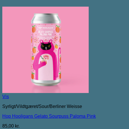
Vis
Syrligt/Vildtgæret/Sour/Berliner Weisse
Hop Hooligans Gelato Sourpuss Paloma Pink
85,00
kr.