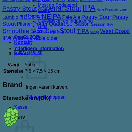
IPA
Most og Sodavand
Imperial Stout
Pastry Stout
Kaffe
Kirsebær
Lager
Chips
NEIPA
Diverse
NEDIPA
Pastry Sour
Pastry
Lambic
Pale Ale
Gaveæsker og indpakning
Stout
Porter
Quadrupel
Pilsner
Saison
Session IPA
Glas
Stout
Smoothie Sour
Sour
TIPA
West Coast
Ølsmagning
Vanilje
Om ØL2GO
IPA
Wild Ale
Æble cider
Kontakt
Yderligere information
Kurv /
0,00
kr.
Brand
Vægt
550 g
Størrelse
7,5 × 7,5 × 15 cm
Brand
Ingen varer i kurven.
Tilbage til shoppen
Ølsnedkeren (DK)
Kasse
+
Kurv