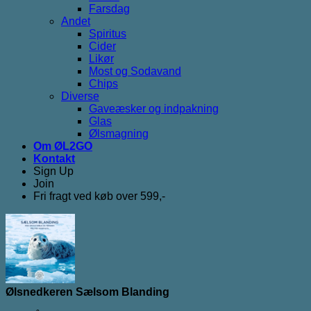
Farsdag
Andet
Spiritus
Cider
Likør
Most og Sodavand
Chips
Diverse
Gaveæsker og indpakning
Glas
Ølsmagning
Om ØL2GO
Kontakt
Sign Up
Join
Fri fragt ved køb over 599,-
Ølsnedkeren Sælsom Blanding