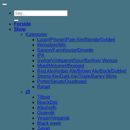
Søg
efter:
Forside
Shop
Kategorier
Lager/Pilsner/Pale Ale/Blonde/Gylden
Weissbier/Wit
Saison/Farmhouse/Grisette
IPA
Syrligt/Vildtgæret/Sour/Berliner Weisse
Mjød/Melomel/Braggot
Red Ale/Amber Ale/Brown Ale/Bock/Dubbel
Strong Ale/Dark Ale/Triple/Barley Wine
Porter/Stouts/Quadrupel
Røgøl
Øl
Tilbud
6pack2go
Alkoholfri
Glutenfri
Vegan/Vegansk
Black week
Juleøl