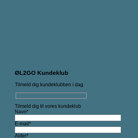
ØL2GO Kundeklub
Tilmeld dig kundeklubben i dag
Tilmeld dig til vores kundeklub
Navn*
E-mail*
Alder*