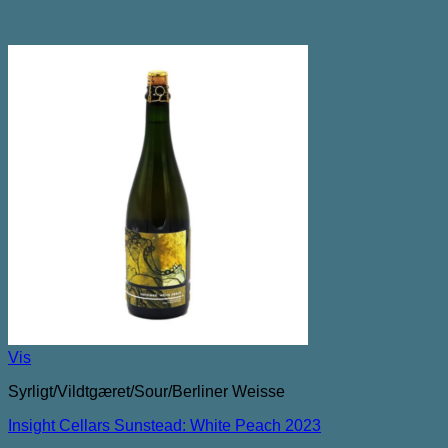
Vis
Syrligt/Vildtgæret/Sour/Berliner Weisse
Insight Cellars Sunstead: White Peach 2023