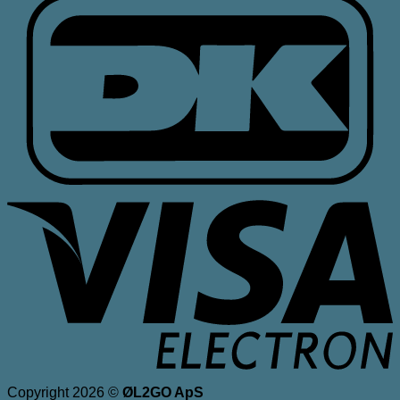
V
E
Copyright 2026 ©
ØL2GO ApS