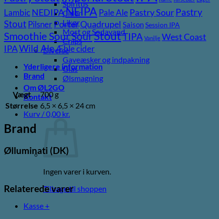
Spiritus
NEIPA
Pastry
NEDIPA
Pastry Sour
Lambic
Pale Ale
Cider
Likør
Stout
Porter
Quadrupel
Pilsner
Saison
Session IPA
Most og Sodavand
Stout
Sour
Smoothie Sour
TIPA
West Coast
Vanilje
Chips
Wild Ale
IPA
Æble cider
Diverse
Gaveæsker og indpakning
Yderligere information
Glas
Brand
Ølsmagning
Om ØL2GO
Vægt
700 g
Kontakt
Størrelse
6,5 × 6,5 × 24 cm
Kurv /
0,00
kr.
Brand
Ølluminati (DK)
Ingen varer i kurven.
Relaterede varer
Tilbage til shoppen
Kasse
+