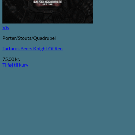
Vis
Porter/Stouts/Quadrupel
Tartarus Beers Knight Of Ren
75,00
kr.
Tilføj til kurv