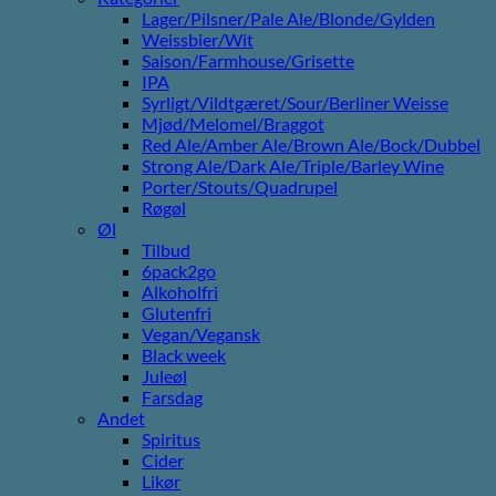
Lager/Pilsner/Pale Ale/Blonde/Gylden
Weissbier/Wit
Saison/Farmhouse/Grisette
IPA
Syrligt/Vildtgæret/Sour/Berliner Weisse
Mjød/Melomel/Braggot
Red Ale/Amber Ale/Brown Ale/Bock/Dubbel
Strong Ale/Dark Ale/Triple/Barley Wine
Porter/Stouts/Quadrupel
Røgøl
Øl
Tilbud
6pack2go
Alkoholfri
Glutenfri
Vegan/Vegansk
Black week
Juleøl
Farsdag
Andet
Spiritus
Cider
Likør