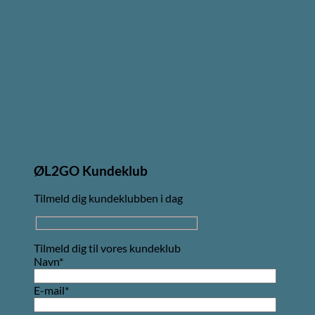
ØL2GO Kundeklub
Tilmeld dig kundeklubben i dag
Tilmeld dig til vores kundeklub
Navn*
E-mail*