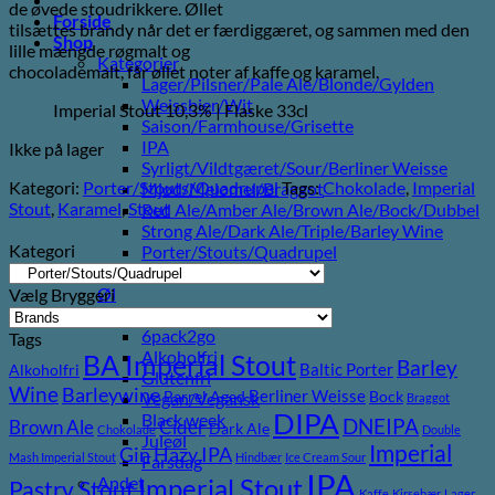
de øvede stoudrikkere. Øllet
40,00 kr..
35,00 kr..
Forside
tilsættes brandy når det er færdiggæret, og sammen med den
Shop
lille mængde røgmalt og
Kategorier
chocolademalt, får øllet noter af kaffe og karamel.
Lager/Pilsner/Pale Ale/Blonde/Gylden
Weissbier/Wit
Imperial Stout 10,3% | Flaske 33cl
Saison/Farmhouse/Grisette
IPA
Ikke på lager
Syrligt/Vildtgæret/Sour/Berliner Weisse
Kategori:
Porter/Stouts/Quadrupel
Tags:
Chokolade
,
Imperial
Mjød/Melomel/Braggot
Stout
,
Karamel
,
Stout
Red Ale/Amber Ale/Brown Ale/Bock/Dubbel
Strong Ale/Dark Ale/Triple/Barley Wine
Kategori
Porter/Stouts/Quadrupel
Røgøl
Øl
Vælg Bryggeri
Tilbud
6pack2go
Tags
Alkoholfri
BA Imperial Stout
Barley
Baltic Porter
Alkoholfri
Glutenfri
Wine
Barleywine
Berliner Weisse
Barrel Aged
Bock
Vegan/Vegansk
Braggot
DIPA
Black week
DNEIPA
Brown Ale
Cider
Dark Ale
Chokolade
Double
Juleøl
Imperial
Gin
Hazy IPA
Mash Imperial Stout
Hindbær
Ice Cream Sour
Farsdag
IPA
Imperial Stout
Andet
Pastry Stout
Kaffe
Kirsebær
Lager