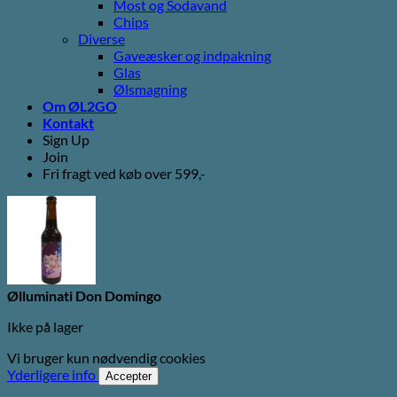
Most og Sodavand
Chips
Diverse
Gaveæsker og indpakning
Glas
Ølsmagning
Om ØL2GO
Kontakt
Sign Up
Join
Fri fragt ved køb over 599,-
Ølluminati Don Domingo
Ikke på lager
Vi bruger kun nødvendig cookies
Yderligere info
Accepter