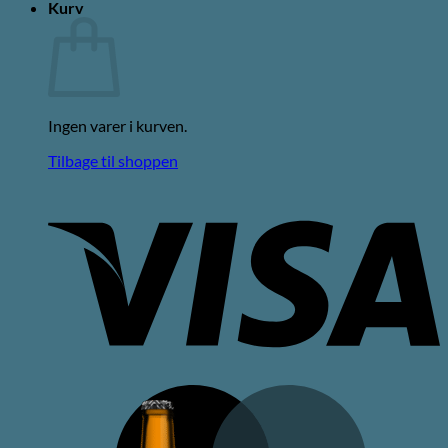
Kurv
Ingen varer i kurven.
Tilbage til shoppen
V
M