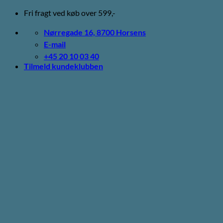
Fortsæt
Fri fragt ved køb over 599,-
til
indhold
Nørregade 16, 8700 Horsens
E-mail
+45 20 10 03 40
Tilmeld kundeklubben