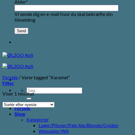
Alder*
Vi sende dig en e-mail hvor du skal bekræfte din
tilmelding
Forside
/
Varer tagged “Karamel”
Filter
Søg
Viser 1 resultat
efter:
Forside
Shop
Kategorier
Lager/Pilsner/Pale Ale/Blonde/Gylden
Weissbier/Wit