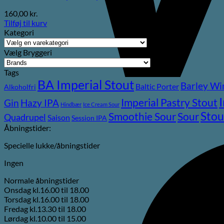
160,00
kr.
Tilføj til kurv
Kategori
Vælg Bryggeri
Tags
BA Imperial Stout
Barley Wi
Baltic Porter
Alkoholfri
Imperial Pastry Stout
Gin
Hazy IPA
Hindbær
Ice Cream Sour
Stou
Sour
Smoothie Sour
Quadrupel
Saison
Session IPA
Åbningstider:
Specielle lukke/åbningstider
Ingen
Normale åbningstider
Onsdag kl.16.00 til 18.00
Torsdag kl.16.00 til 18.00
Fredag kl.13.30 til 18.00
Lørdag kl.10.00 til 15.00