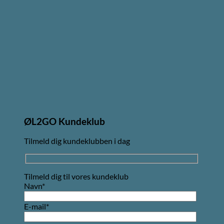
ØL2GO Kundeklub
Tilmeld dig kundeklubben i dag
Tilmeld dig til vores kundeklub
Navn*
E-mail*