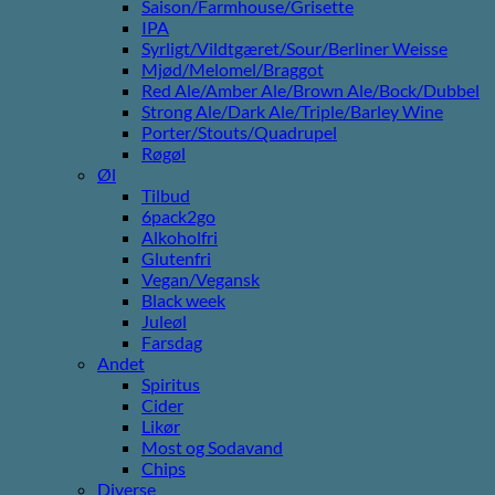
Saison/Farmhouse/Grisette
IPA
Syrligt/Vildtgæret/Sour/Berliner Weisse
Mjød/Melomel/Braggot
Red Ale/Amber Ale/Brown Ale/Bock/Dubbel
Strong Ale/Dark Ale/Triple/Barley Wine
Porter/Stouts/Quadrupel
Røgøl
Øl
Tilbud
6pack2go
Alkoholfri
Glutenfri
Vegan/Vegansk
Black week
Juleøl
Farsdag
Andet
Spiritus
Cider
Likør
Most og Sodavand
Chips
Diverse