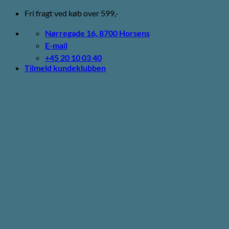
Fortsæt
Fri fragt ved køb over 599,-
til
indhold
Nørregade 16, 8700 Horsens
E-mail
+45 20 10 03 40
Tilmeld kundeklubben