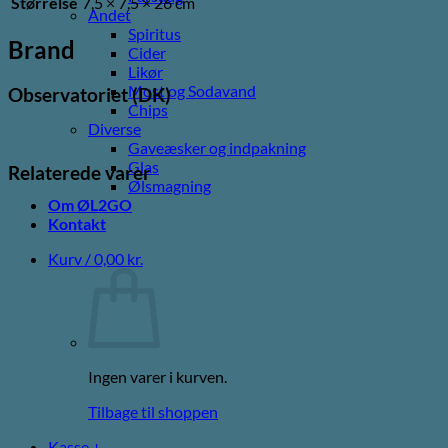
Størrelse
7,5 × 7,5 × 26 cm
Andet
Spiritus
Brand
Cider
Likør
Most og Sodavand
Observatoriet (DK)
Chips
Diverse
Gaveæsker og indpakning
Glas
Relaterede varer
Ølsmagning
Om ØL2GO
Kontakt
Kurv /
0,00
kr.
Ingen varer i kurven.
Tilbage til shoppen
Kasse
+