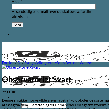
Alder*
Vi sende dig en e-mail hvor du skal bekræfte din
tilmelding
Forside
/
Øl
/
Syrligt/Vildtgæret/Sour/Berliner Weisse
Observatoriet Svart
75,00
kr.
Denne smukke mørke vilde ale er lavet af koldblødende sorte mal
af smag fra dem. Derefter lagret i 9 måneder i en egetræsfoudre 
Søg