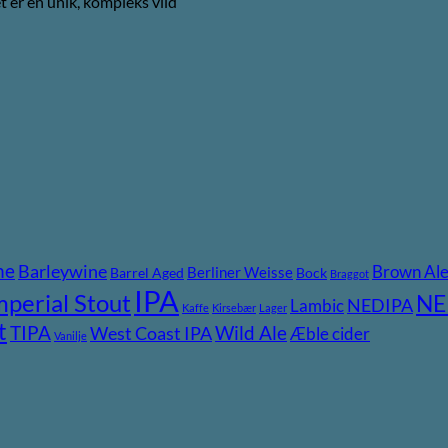
t er en unik, kompleks vild
ne
Barleywine
Brown Al
Berliner Weisse
Barrel Aged
Bock
Braggot
IPA
mperial Stout
NE
NEDIPA
Lambic
Kaffe
Kirsebær
Lager
t
TIPA
Wild Ale
West Coast IPA
Æble cider
Vanilje