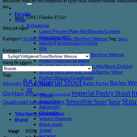
afsluttet med en fin tilføjelse af tysk Hüll Melon humle. Resultate
efter:
ale.
Forside
Sour 7,0% | Flaske 37,5cl
Shop
Kategorier
Ikke på lager
Lager/Pilsner/Pale Ale/Blonde/Gylden
Weissbier/Wit
Kategori:
Syrligt/Vildtgæret/Sour/Berliner Weisse
Tag:
Sour
Saison/Farmhouse/Grisette
IPA
Kategori
Syrligt/Vildtgæret/Sour/Berliner Weisse
Mjød/Melomel/Braggot
Vælg Bryggeri
Red Ale/Amber Ale/Brown Ale/Bock/Dubbel
Strong Ale/Dark Ale/Triple/Barley Wine
Tags
Porter/Stouts/Quadrupel
BA Imperial Stout
Barley Wi
Baltic Porter
Røgøl
Alkoholfri
Øl
I
Imperial Pastry Stout
Gin
Hazy IPA
Hindbær
Ice Cream Sour
Tilbud
Stou
Sour
Smoothie Sour
6pack2go
Quadrupel
Saison
Session IPA
Alkoholfri
Glutenfri
Yderligere information
Vegan/Vegansk
Brand
Black week
Juleøl
Vægt
950 g
Farsdag