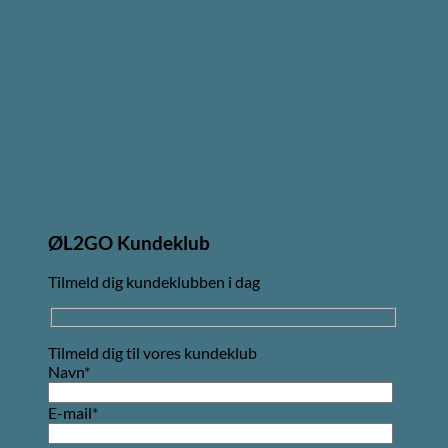
ØL2GO Kundeklub
Tilmeld dig kundeklubben i dag
Tilmeld dig til vores kundeklub
Navn*
E-mail*