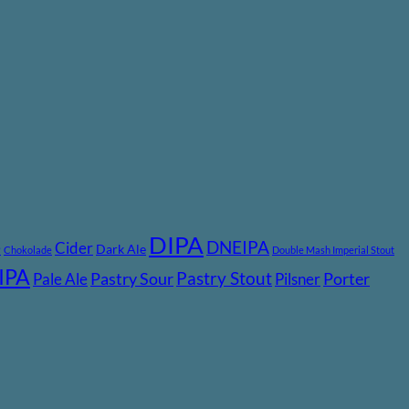
DIPA
DNEIPA
e
Cider
Dark Ale
Chokolade
Double Mash Imperial Stout
IPA
Pastry Stout
Pastry Sour
Porter
Pale Ale
Pilsner