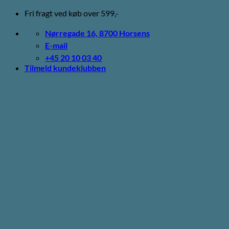
Fortsæt
Fri fragt ved køb over 599,-
til
indhold
Nørregade 16, 8700 Horsens
E-mail
+45 20 10 03 40
Tilmeld kundeklubben