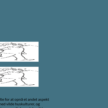
te for at opnå et andet aspekt
med vilde huskulturer, og