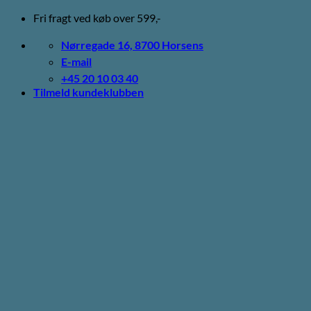
Fortsæt
Fri fragt ved køb over 599,-
til
indhold
Nørregade 16, 8700 Horsens
E-mail
+45 20 10 03 40
Tilmeld kundeklubben