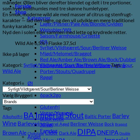
måneder. Øllen bliver derefter blendet og delt i tre portioner,
Forside
som hver koldhumles med tre skønne humletyper.
Shop
En smuk, moderne wild ale med masser af citrus og stenfrugt-
Kategorier
karakter — lad den lagre, og den vil udvikle en mere traditionel
Lager/Pilsner/Pale Ale/Blonde/Gylden
funky karakter.
Weissbier/Wit
Nyd den i solen eller sammen med lette og krydrede retter.
Saison/Farmhouse/Grisette
IPA
Wild Ale 6,5% | Flaske 37,5cl
Syrligt/Vildtgæret/Sour/Berliner Weisse
Mjød/Melomel/Braggot
Ikke på lager
Red Ale/Amber Ale/Brown Ale/Bock/Dubbel
Kategori:
Syrligt/Vildtgæret/Sour/Berliner Weisse
Tags:
Sour
,
Strong Ale/Dark Ale/Triple/Barley Wine
Wild Ale
Porter/Stouts/Quadrupel
Røgøl
Kategori
Øl
Tilbud
6pack2go
Vælg Bryggeri
Alkoholfri
Glutenfri
Tags
Vegan/Vegansk
BA Imperial Stout
Barley
Baltic Porter
Alkoholfri
Black week
Wine
Barleywine
Berliner Weisse
Barrel Aged
Bock
Juleøl
Braggot
DIPA
Farsdag
DNEIPA
Brown Ale
Cider
Dark Ale
Chokolade
Double
Andet
Imperial