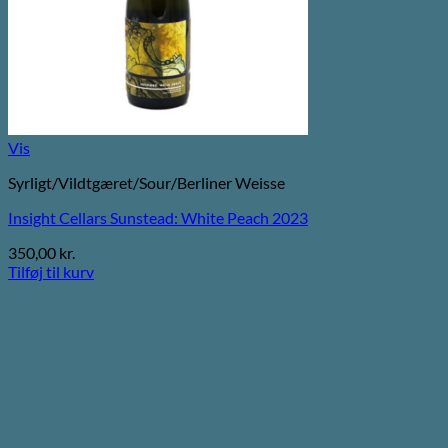
Vis
Syrligt/Vildtgæret/Sour/Berliner Weisse
Insight Cellars Sunstead: White Peach 2023
350,00
kr.
Tilføj til kurv