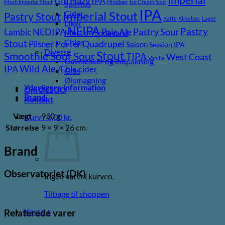
Gin
Hazy IPA
Mash Imperial Stout
Hindbær
Ice Cream Sour
Spiritus
IPA
Imperial Stout
Cider
Pastry Stout
Kaffe
Kirsebær
Lager
Likør
NEIPA
Pastry
NEDIPA
Pastry Sour
Lambic
Pale Ale
Most og Sodavand
Chips
Stout
Porter
Quadrupel
Pilsner
Saison
Session IPA
Diverse
Stout
Sour
Smoothie Sour
TIPA
West Coast
Vanilje
Gaveæsker og indpakning
Wild Ale
IPA
Æble cider
Glas
Ølsmagning
Yderligere information
Om ØL2GO
Brand
Kontakt
Vægt
950 g
Kurv /
0,00
kr.
Størrelse
9 × 9 × 26 cm
Brand
Observatoriet (DK)
Ingen varer i kurven.
Tilbage til shoppen
Kasse
+
Relaterede varer