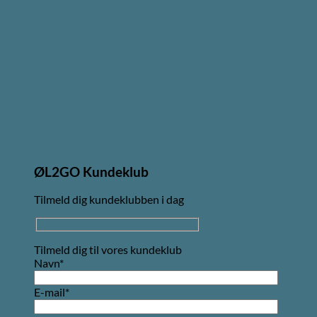
ØL2GO Kundeklub
Tilmeld dig kundeklubben i dag
Tilmeld dig til vores kundeklub
Navn*
E-mail*