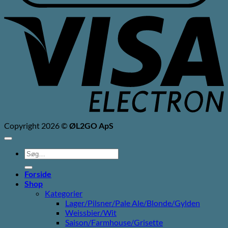
V
E
Copyright 2026 ©
ØL2GO ApS
Søg
efter:
Forside
Shop
Kategorier
Lager/Pilsner/Pale Ale/Blonde/Gylden
Weissbier/Wit
Saison/Farmhouse/Grisette