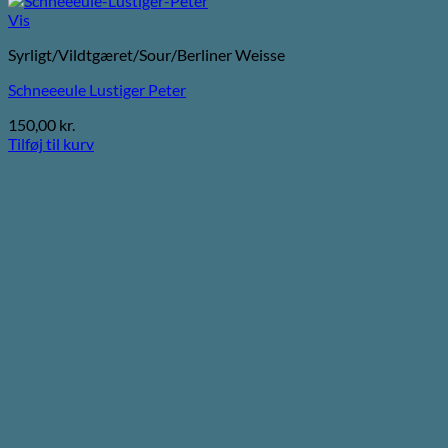
Vis
Syrligt/Vildtgæret/Sour/Berliner Weisse
Schneeeule Lustiger Peter
150,00
kr.
Tilføj til kurv