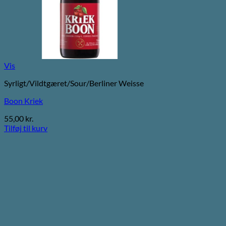
Vis
Syrligt/Vildtgæret/Sour/Berliner Weisse
Boon Kriek
55,00
kr.
Tilføj til kurv