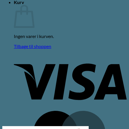
Kurv
Ingen varer i kurven.
Tilbage til shoppen
V
M