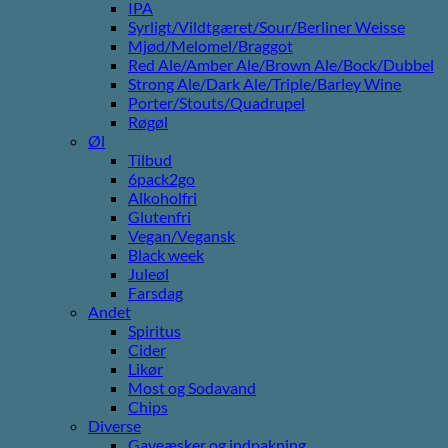
IPA
Syrligt/Vildtgæret/Sour/Berliner Weisse
Mjød/Melomel/Braggot
Red Ale/Amber Ale/Brown Ale/Bock/Dubbel
Strong Ale/Dark Ale/Triple/Barley Wine
Porter/Stouts/Quadrupel
Røgøl
Øl
Tilbud
6pack2go
Alkoholfri
Glutenfri
Vegan/Vegansk
Black week
Juleøl
Farsdag
Andet
Spiritus
Cider
Likør
Most og Sodavand
Chips
Diverse
Gaveæsker og indpakning