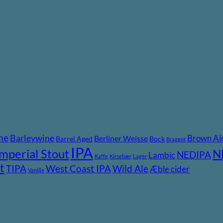
ne
Barleywine
Brown Al
Berliner Weisse
Barrel Aged
Bock
Braggot
IPA
Imperial Stout
N
NEDIPA
Lambic
Kaffe
Kirsebær
Lager
t
TIPA
Wild Ale
West Coast IPA
Æble cider
Vanilje