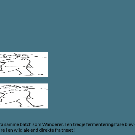
ra samme batch som Wanderer. I en tredje fermenteringsfase blev d
e i en wild ale end direkte fra træet!