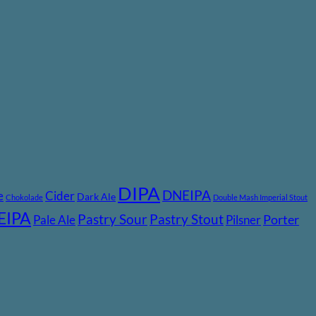
DIPA
DNEIPA
e
Cider
Dark Ale
Chokolade
Double Mash Imperial Stout
EIPA
Pastry Stout
Pastry Sour
Pale Ale
Pilsner
Porter