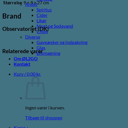
Størrelse
9 × 9 × 27 cm
Andet
Spiritus
Brand
Cider
Likør
Most og Sodavand
Observatoriet (DK)
Chips
Diverse
Gaveæsker og indpakning
Glas
Relaterede varer
Ølsmagning
Om ØL2GO
Kontakt
Kurv /
0,00
kr.
Ingen varer i kurven.
Tilbage til shoppen
Kasse
+