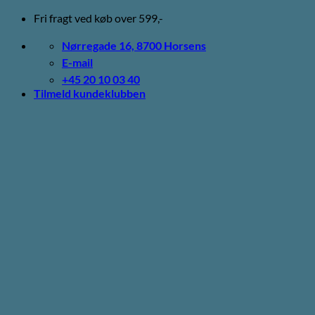
Fortsæt
Fri fragt ved køb over 599,-
til
indhold
Nørregade 16, 8700 Horsens
E-mail
+45 20 10 03 40
Tilmeld kundeklubben