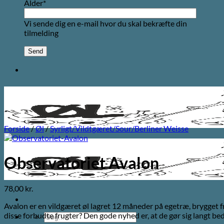
Alder*
Vi sende dig en e-mail hvor du skal bekræfte din
tilmelding
Forside
/
Øl
/
Syrligt/Vildtgæret/Sour/Berliner Weisse
Observatoriet Avalon
78,00
kr.
Avalon er en vildgæret øl lagret 12 måneder på egetræ, brygget f
disse forbudte frugter? Den gode nyhed er, at de gør sig langt bedr
Søg