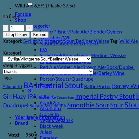
efter:
Wild Ale 6,5% | Flaske 37,5cl
Forside
På lager
Shop
Kategorier
Observatoriet
Lager/Pilsner/Pale Ale/Blonde/Gylden
Avalon
Tilføj til kurv
Køb nu
Weissbier/Wit
antal
Kategori:
Syrligt/Vildtgæret/Sour/Berliner Weisse
Tag:
Wild Ale
Saison/Farmhouse/Grisette
IPA
Kategori
Syrligt/Vildtgæret/Sour/Berliner Weisse
Mjød/Melomel/Braggot
Vælg Bryggeri
Red Ale/Amber Ale/Brown Ale/Bock/Dubbel
Strong Ale/Dark Ale/Triple/Barley Wine
Tags
Porter/Stouts/Quadrupel
BA Imperial Stout
Røgøl
Barley Wi
Baltic Porter
Alkoholfri
Øl
Imperial Pastry Stout
Gin
Hazy IPA
Tilbud
Hindbær
Ice Cream Sour
6pack2go
Stou
Sour
Smoothie Sour
Quadrupel
Saison
Session IPA
Alkoholfri
Glutenfri
Yderligere information
Vegan/Vegansk
Brand
Black week
Juleøl
Vægt
950 g
Farsdag