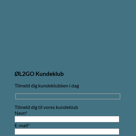
ØL2GO Kundeklub
Tilmeld dig kundeklubben i dag
Tilmeld dig til vores kundeklub
Navn*
E-mail*