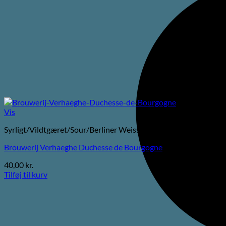
Vis
Syrligt/Vildtgæret/Sour/Berliner Weisse
Brouwerij Verhaeghe Duchesse de Bourgogne
40,00
kr.
Tilføj til kurv