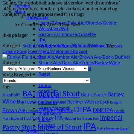
Gelato. En tredobbelt udgave af version med tilsætning af
Forside
blåbær, brombær, hindbær plus kokos, mandler, kanel og
Shop
vanilje. Flydende granola med frisk frugt!
Kategorier
Lager/Pilsner/Pale Ale/Blonde/Gylden
Ice Cream Sour 7,0% | Dåse 50cl
Weissbier/Wit
Saison/Farmhouse/Grisette
Ikke på lager
IPA
Kategori:
Syrligt/Vildtgæret/Sour/Berliner Weisse
Tags:
Ice
Syrligt/Vildtgæret/Sour/Berliner Weisse
Cream Sour
,
Sour
Mjød/Melomel/Braggot
Red Ale/Amber Ale/Brown Ale/Bock/Dubbel
Kategori
Strong Ale/Dark Ale/Triple/Barley Wine
Porter/Stouts/Quadrupel
Røgøl
Vælg Bryggeri
Øl
Tilbud
Tags
6pack2go
BA Imperial Stout
Barley
Baltic Porter
Alkoholfri
Alkoholfri
Wine
Barleywine
Berliner Weisse
Glutenfri
Barrel Aged
Bock
Braggot
DIPA
Vegan/Vegansk
DNEIPA
Brown Ale
Cider
Dark Ale
Chokolade
Double
Black week
Imperial
Gin
Hazy IPA
Mash Imperial Stout
Hindbær
Ice Cream Sour
Juleøl
IPA
Farsdag
Imperial Stout
Pastry Stout
Kaffe
Kirsebær
Lager
Andet