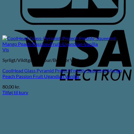
V
E
Vis
Syrligt/Vildtgæret/Sour/Berliner Weisse
CoolHead Glass Pyramid Project Freshly Squeezed Mango
Peach Passion Fruit Ugandian Vanilla
80,00
kr.
Tilføj til kurv