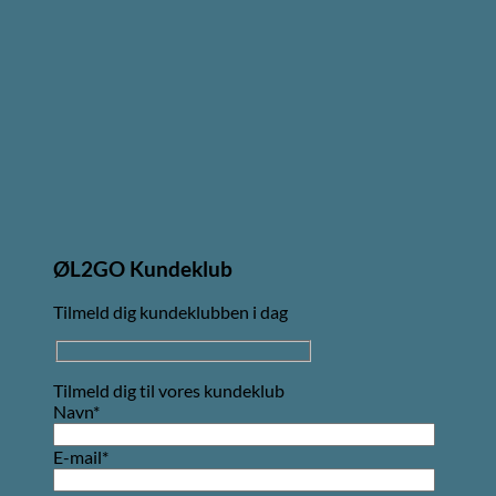
ØL2GO Kundeklub
Tilmeld dig kundeklubben i dag
Tilmeld dig til vores kundeklub
Navn*
E-mail*