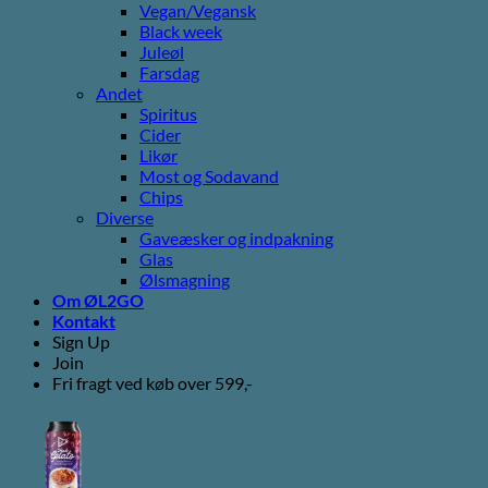
Vegan/Vegansk
Black week
Juleøl
Farsdag
Andet
Spiritus
Cider
Likør
Most og Sodavand
Chips
Diverse
Gaveæsker og indpakning
Glas
Ølsmagning
Om ØL2GO
Kontakt
Sign Up
Join
Fri fragt ved køb over 599,-