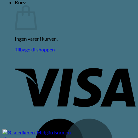
Kurv
Ingen varer i kurven.
Tilbage til shoppen
V
M