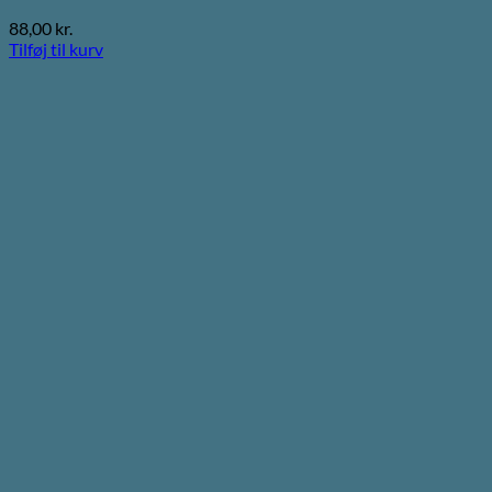
88,00
kr.
Tilføj til kurv