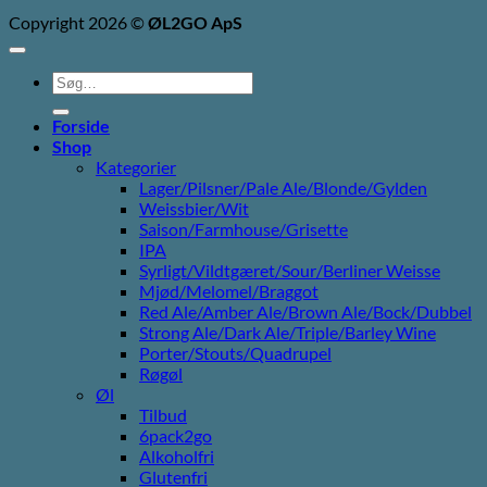
Copyright 2026 ©
ØL2GO ApS
Søg
efter:
Forside
Shop
Kategorier
Lager/Pilsner/Pale Ale/Blonde/Gylden
Weissbier/Wit
Saison/Farmhouse/Grisette
IPA
Syrligt/Vildtgæret/Sour/Berliner Weisse
Mjød/Melomel/Braggot
Red Ale/Amber Ale/Brown Ale/Bock/Dubbel
Strong Ale/Dark Ale/Triple/Barley Wine
Porter/Stouts/Quadrupel
Røgøl
Øl
Tilbud
6pack2go
Alkoholfri
Glutenfri