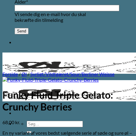
Alder*
Vi sende dig en e-mail hvor du skal
bekræfte din tilmelding
Forside
/
Øl
/
Syrligt/Vildtgæret/Sour/Berliner Weisse
Funky Fluid Triple Gelato:
Crunchy Berries
68,00
kr.
Søg
efter:
En ny variant af vores bedst sælgende serie af søde og sure øl –