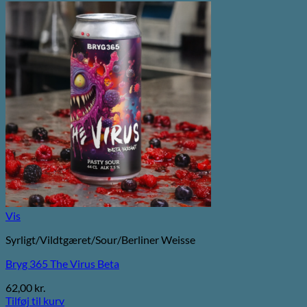
Vis
Syrligt/Vildtgæret/Sour/Berliner Weisse
Bryg 365 The Virus Beta
62,00
kr.
Tilføj til kurv