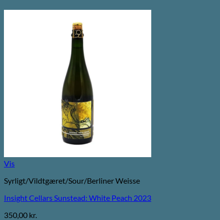
Vis
Syrligt/Vildtgæret/Sour/Berliner Weisse
Insight Cellars Sunstead: White Peach 2023
350,00
kr.