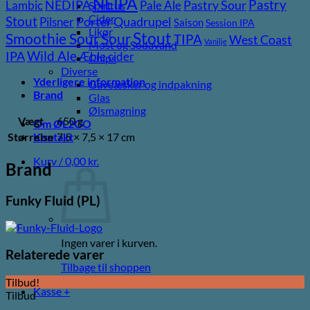
NEIPA
Pastry
NEDIPA
Pastry Sour
Lambic
Pale Ale
Spiritus
Cider
Stout
Porter
Quadrupel
Pilsner
Saison
Session IPA
Likør
Stout
Sour
Smoothie Sour
TIPA
West Coast
Vanilje
Most og Sodavand
Wild Ale
IPA
Æble cider
Chips
Diverse
Yderligere information
Gaveæsker og indpakning
Brand
Glas
Ølsmagning
Vægt
650 g
Om ØL2GO
Størrelse
7,5 × 7,5 × 17 cm
Kontakt
Kurv /
0,00
kr.
Brand
Funky Fluid (PL)
Ingen varer i kurven.
Relaterede varer
Tilbage til shoppen
Tilbud!
Kasse
+
Tilbud