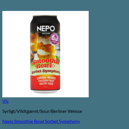
Vis
Syrligt/Vildtgæret/Sour/Berliner Weisse
Nepo Smoothie Bowl Sorbet Symphony