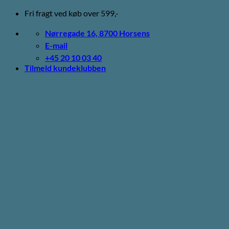
Fortsæt
Fri fragt ved køb over 599,-
til
indhold
Nørregade 16, 8700 Horsens
E-mail
+45 20 10 03 40
Tilmeld kundeklubben