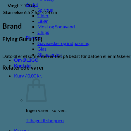
Andet
Vægt
700 g
Spiritus
Størrelse
6,5 × 6,5 × 24 cm
Cider
Likør
Brand
Most og Sodavand
Chips
Diverse
Flying Guru (SE)
Gaveæsker og indpakning
Glas
Ølsmagning
Dato øl er øl som enten er tæt på bedst før datoen eller måske e
Om ØL2GO
Kontakt
Relaterede varer
Kurv /
0,00
kr.
Ingen varer i kurven.
Tilbage til shoppen
Kasse
+