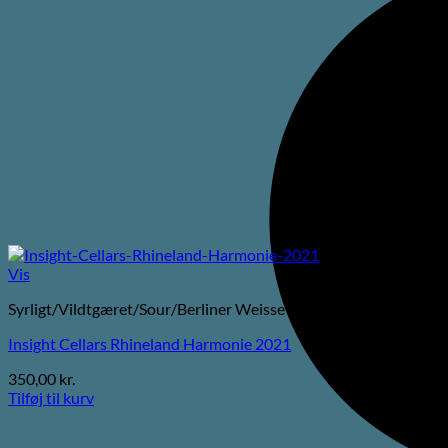
Vis
Syrligt/Vildtgæret/Sour/Berliner Weisse
Insight Cellars Rhineland Harmonie 2021
350,00
kr.
Tilføj til kurv