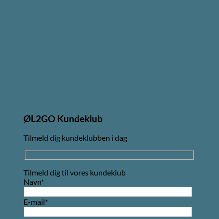
ØL2GO Kundeklub
Tilmeld dig kundeklubben i dag
Tilmeld dig til vores kundeklub
Navn*
E-mail*