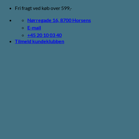
Fortsæt
Fri fragt ved køb over 599,-
til
indhold
Nørregade 16, 8700 Horsens
E-mail
+45 20 10 03 40
Tilmeld kundeklubben