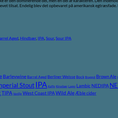
ikke er den dominerende del, men en del af karakteren. Den indeho
vet tilsat. Endelig blev det opbevaret på amerikansk egtræsfade. 
arrel Aged
,
Hindbær
,
IPA
,
Sour
,
Sour IPA
e
Barleywine
Brown Ale
Berliner Weisse
Barrel Aged
Bock
Braggot
IPA
mperial Stout
NE
NEDIPA
Lambic
Kaffe
Kirsebær
Lager
t
TIPA
Wild Ale
West Coast IPA
Æble cider
Vanilje