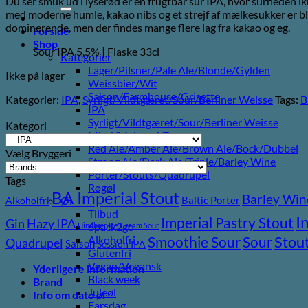
Du ser smuk ud i lyserød er en frugtbar sur IPA, hvor surheden 
efter:
pris
pris
med moderne humle, kakao nibs og et strejf af mælkesukker er ble
var:
er:
dominerende, men der findes mange flere lag fra kakao og eg.
35,00 kr..
25,00 kr..
Forside
Shop
Sour IPA 5,5% | Flaske 33cl
Kategorier
Lager/Pilsner/Pale Ale/Blonde/Gylden
Ikke på lager
Weissbier/Wit
Saison/Farmhouse/Grisette
Kategorier:
IPA
,
Syrligt/Vildtgæret/Sour/Berliner Weisse
Tags:
B
IPA
Syrligt/Vildtgæret/Sour/Berliner Weisse
Kategori
Mjød/Melomel/Braggot
Red Ale/Amber Ale/Brown Ale/Bock/Dubbel
Vælg Bryggeri
Strong Ale/Dark Ale/Triple/Barley Wine
Porter/Stouts/Quadrupel
Tags
Røgøl
BA Imperial Stout
Barley Win
Baltic Porter
Øl
Alkoholfri
Tilbud
I
Imperial Pastry Stout
Gin
Hazy IPA
6pack2go
Hindbær
Ice Cream Sour
Stou
Sour
Alkoholfri
Smoothie Sour
Quadrupel
Saison
Session IPA
Glutenfri
Vegan/Vegansk
Yderligere information
Black week
Brand
Juleøl
Info om dato øl
Farsdag