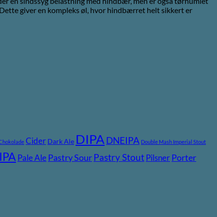
lder en sindssyg belastning med hindbær, men er også tørhumlet
Dette giver en kompleks øl, hvor hindbærret helt sikkert er
DIPA
DNEIPA
Cider
Dark Ale
Chokolade
Double Mash Imperial Stout
IPA
Pastry Stout
Pastry Sour
Porter
Pale Ale
Pilsner