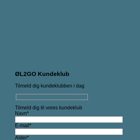
ØL2GO Kundeklub
Tilmeld dig kundeklubben i dag
Tilmeld dig til vores kundeklub
Navn*
E-mail*
Alder*