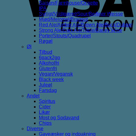
Saison/Farmhouse/Grisette
IPA
Syrligt/Vildtgæret/Sour/Berliner Weisse
Mjød/Melomel/Braggot
Red Ale/Amber Ale/Brown Ale/Bock/Dubbel
Strong Ale/Dark Ale/Triple/Barley Wine
Porter/Stouts/Quadrupel
Røgøl
Øl
Tilbud
6pack2go
Alkoholfri
Glutenfri
Vegan/Vegansk
Black week
Juleøl
Farsdag
Andet
Spiritus
Cider
Likør
Most og Sodavand
Chips
Diverse
Gaveæsker og indpakning