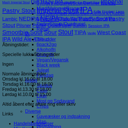
Imperial
Gin
Hazy IPA
Mash Imperial Stout
Hindbær
Ice Cream Sour
Syrligt/Vildtgæret/Sour/Berliner Weisse
IPA
Mjød/Melomel/Braggot
Imperial Stout
Pastry Stout
Kaffe
Kirsebær
Lager
Red Ale/Amber Ale/Brown Ale/Bock/Dubbel
NEIPA
NEDIPA
Pastry Sour
Pastry
Lambic
Strong Ale/Dark Ale/Triple/Barley Wine
Pale Ale
Porter/Stouts/Quadrupel
Stout
Porter
Quadrupel
Pilsner
Saison
Session IPA
Røgøl
Stout
Smoothie Sour
Sour
TIPA
West Coast
Vanilje
Øl
IPA
Wild Ale
Æble cider
Tilbud
6pack2go
Åbningstider:
Alkoholfri
Specielle lukke/åbningstider
Glutenfri
Vegan/Vegansk
Ingen
Black week
Juleøl
Normale åbningstider
Farsdag
Onsdag kl.16.00 til 18.00
Andet
Torsdag kl.16.00 til 18.00
Spiritus
Fredag kl.13.30 til 18.00
Cider
Lørdag kl.10.00 til 15.00
Likør
Most og Sodavand
Altid åbent efter aftale ring eller skriv
Chips
Diverse
Links
Gaveæsker og indpakning
Glas
Handelsbetingelser
Ølsmagning