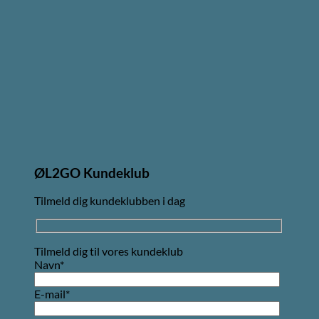
ØL2GO Kundeklub
Tilmeld dig kundeklubben i dag
Tilmeld dig til vores kundeklub
Navn*
E-mail*