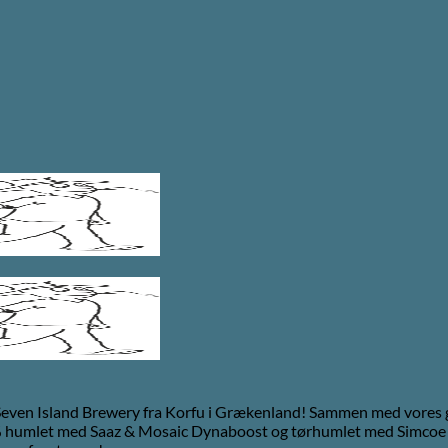
even Island Brewery fra Korfu i Grækenland! Sammen med vores græsk
3% humlet med Saaz & Mosaic Dynaboost og tørhumlet med Simcoe (