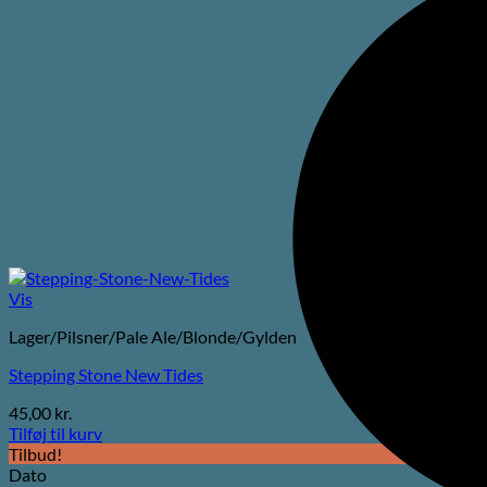
Vis
Lager/Pilsner/Pale Ale/Blonde/Gylden
Stepping Stone New Tides
45,00
kr.
Tilføj til kurv
Tilbud!
Dato