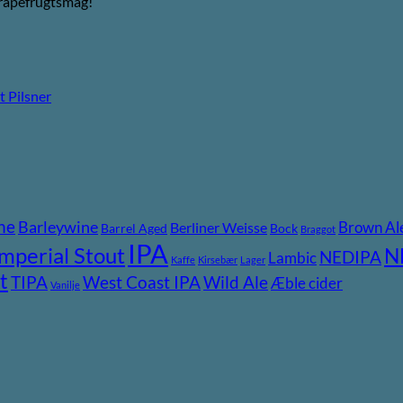
 grapefrugtsmag!
 Pilsner
ne
Barleywine
Brown Al
Berliner Weisse
Barrel Aged
Bock
Braggot
IPA
Imperial Stout
N
NEDIPA
Lambic
Kaffe
Kirsebær
Lager
t
TIPA
Wild Ale
West Coast IPA
Æble cider
Vanilje