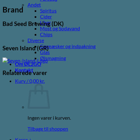
Andet
Brand
Spiritus
Cider
Likør
Bad Seed Brewing (DK)
Most og Sodavand
Chips
Diverse
Gaveæsker og indpakning
Seven Island (GR)
Glas
Ølsmagning
Om ØL2GO
Kontakt
Relaterede varer
Kurv /
0,00
kr.
Ingen varer i kurven.
Tilbage til shoppen
Kasse
+