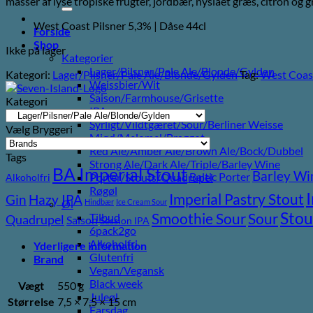
masser af lyse tropiske frugter, jordbær, nyslået græs, citron og
efter:
West Coast Pilsner 5,3% | Dåse 44cl
Forside
Shop
Ikke på lager
Kategorier
Lager/Pilsner/Pale Ale/Blonde/Gylden
Kategori:
Lager/Pilsner/Pale Ale/Blonde/Gylden
Tag:
West Coast
Weissbier/Wit
Saison/Farmhouse/Grisette
Kategori
IPA
Syrligt/Vildtgæret/Sour/Berliner Weisse
Vælg Bryggeri
Mjød/Melomel/Braggot
Red Ale/Amber Ale/Brown Ale/Bock/Dubbel
Tags
Strong Ale/Dark Ale/Triple/Barley Wine
BA Imperial Stout
Barley Wi
Baltic Porter
Porter/Stouts/Quadrupel
Alkoholfri
Røgøl
Imperial Pastry Stout
Gin
Hazy IPA
Hindbær
Ice Cream Sour
Øl
Stou
Sour
Smoothie Sour
Tilbud
Quadrupel
Saison
Session IPA
6pack2go
Alkoholfri
Yderligere information
Glutenfri
Brand
Vegan/Vegansk
Black week
Vægt
550 g
Juleøl
Størrelse
7,5 × 7,5 × 15 cm
Farsdag