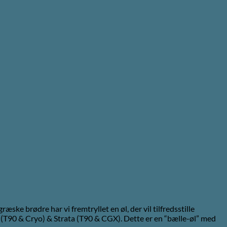
e brødre har vi fremtryllet en øl, der vil tilfredsstille
T90 & Cryo) & Strata (T90 & CGX). Dette er en “bælle-øl” med