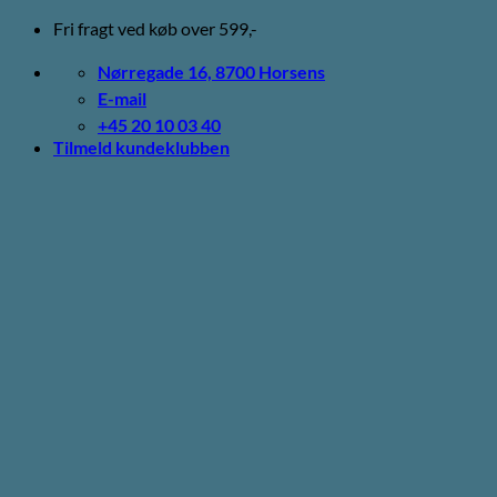
Fortsæt
Fri fragt ved køb over 599,-
til
indhold
Nørregade 16, 8700 Horsens
E-mail
+45 20 10 03 40
Tilmeld kundeklubben