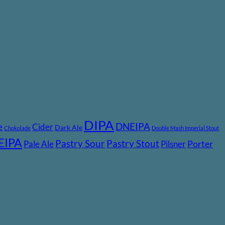
DIPA
DNEIPA
e
Cider
Dark Ale
Chokolade
Double Mash Imperial Stout
EIPA
Pastry Stout
Pastry Sour
Pale Ale
Pilsner
Porter