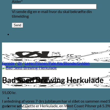
Alder*
Vi sende dig en e-mail hvor du skal bekræfte din
tilmelding
Forside
/
Øl
/
Lager/Pilsner/Pale Ale/Blonde/Gylden
Bad Seed Brewing Herkulade
55,00
kr.
I anledning af vores 7-års jubilæum har vi slået os sammen med S
guderne selv! Dette er Herkulade, en West Coast Pilsner på 5.
Søg