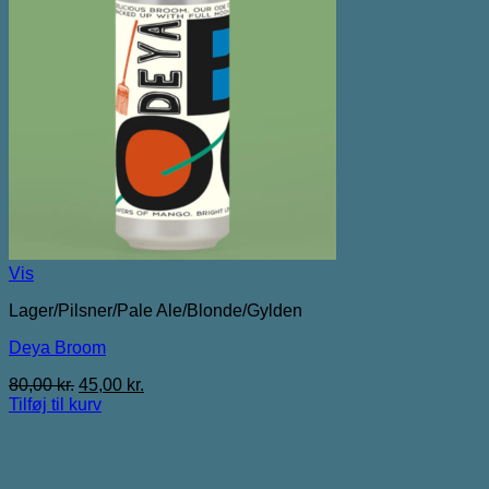
Vis
Lager/Pilsner/Pale Ale/Blonde/Gylden
Deya Broom
Den
Den
80,00
kr.
45,00
kr.
oprindelige
aktuelle
Tilføj til kurv
pris
pris
var:
er:
80,00 kr..
45,00 kr..