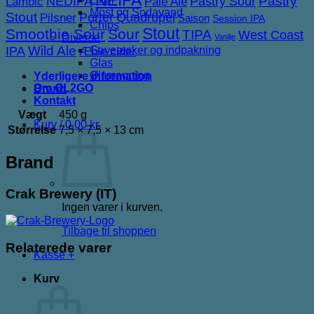
NEDIPA
Pastry Sour
Pastry
Lambic
Pale Ale
Most og Sodavand
Stout
Porter
Quadrupel
Pilsner
Saison
Session IPA
Chips
Stout
Smoothie Sour
Sour
TIPA
West Coast
Diverse
Vanilje
IPA
Wild Ale
Gaveæsker og indpakning
Æble cider
Glas
Ølsmagning
Yderligere information
Om ØL2GO
Brand
Kontakt
Vægt
450 g
Kurv /
0,00
kr.
Størrelse
7,5 × 7,5 × 13 cm
Brand
Crak Brewery (IT)
Ingen varer i kurven.
Tilbage til shoppen
Relaterede varer
Kasse
+
Kurv