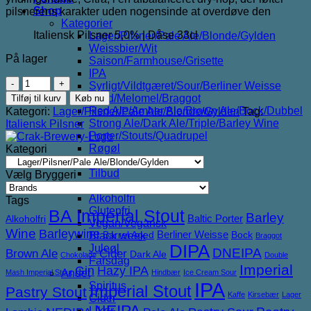
Shop
pilsnerens karakter uden nogensinde at overdøve den
Kategorier
Italiensk Pilsner 5,0% | Dåse 33cl
Lager/Pilsner/Pale Ale/Blonde/Gylden
Weissbier/Wit
På lager
Saison/Farmhouse/Grisette
IPA
Crak
Syrligt/Vildtgæret/Sour/Berliner Weisse
Brewery
Mjød/Melomel/Braggot
Tilføj til kurv
Køb nu
Pizzapils
Red Ale/Amber Ale/Brown Ale/Bock/Dubbel
Kategori:
Lager/Pilsner/Pale Ale/Blonde/Gylden
Tag:
antal
Strong Ale/Dark Ale/Triple/Barley Wine
Italiensk Pilsner
Porter/Stouts/Quadrupel
Røgøl
Kategori
Øl
Tilbud
Vælg Bryggeri
6pack2go
Alkoholfri
Tags
Glutenfri
BA Imperial Stout
Barley
Baltic Porter
Alkoholfri
Vegan/Vegansk
Wine
Barleywine
Berliner Weisse
Barrel Aged
Bock
Black week
Braggot
DIPA
Juleøl
DNEIPA
Brown Ale
Cider
Dark Ale
Chokolade
Double
Farsdag
Imperial
Gin
Hazy IPA
Andet
Mash Imperial Stout
Hindbær
Ice Cream Sour
IPA
Spiritus
Imperial Stout
Pastry Stout
Kaffe
Kirsebær
Lager
Cider
NEIPA
Likør