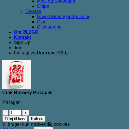
Most og Sodavand
Chips
Diverse
Gaveæsker og indpakning
Glas
Ølsmagning
Om ØL2GO
Kontakt
Sign Up
Join
Fri fragt ved køb over 599,-
Crak Brewery Pizzapils
På lager
Crak
Brewery
Tilføj til kurv
Køb nu
Pizzapils
Vi bruger kun nødvendig cookies
antal