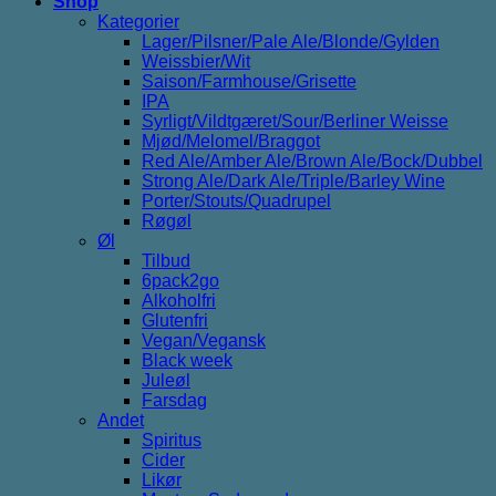
Shop
Kategorier
Lager/Pilsner/Pale Ale/Blonde/Gylden
Weissbier/Wit
Saison/Farmhouse/Grisette
IPA
Syrligt/Vildtgæret/Sour/Berliner Weisse
Mjød/Melomel/Braggot
Red Ale/Amber Ale/Brown Ale/Bock/Dubbel
Strong Ale/Dark Ale/Triple/Barley Wine
Porter/Stouts/Quadrupel
Røgøl
Øl
Tilbud
6pack2go
Alkoholfri
Glutenfri
Vegan/Vegansk
Black week
Juleøl
Farsdag
Andet
Spiritus
Cider
Likør