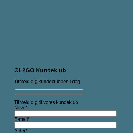
ØL2GO Kundeklub
Tilmeld dig kundeklubben i dag
Tilmeld dig til vores kundeklub
Navn*
E-mail*
Alder*