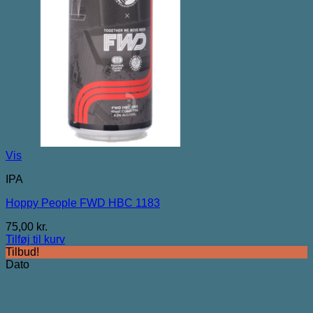
Vis
IPA
Hoppy People FWD HBC 1183
75,00
kr.
Tilføj til kurv
Tilbud!
Dato