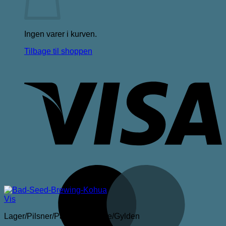
Ingen varer i kurven.
Tilbage til shoppen
V
M
Vis
Lager/Pilsner/Pale Ale/Blonde/Gylden