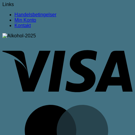
Links
Handelsbetingelser
Min Konto
Kontakt
V
M