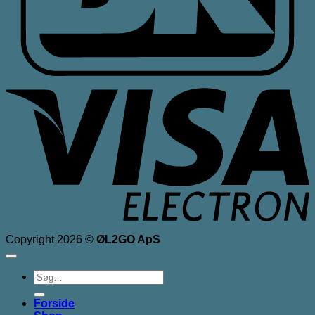
V
E
Copyright 2026 ©
ØL2GO ApS
Søg
efter:
Forside