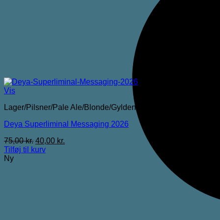
Vis
Lager/Pilsner/Pale Ale/Blonde/Gylden
Deya Superliminal Messaging 2026
Den
Den
75,00
kr.
40,00
kr.
oprindelige
aktuelle
Tilføj til kurv
pris
pris
Ny
var:
er:
75,00 kr..
40,00 kr..