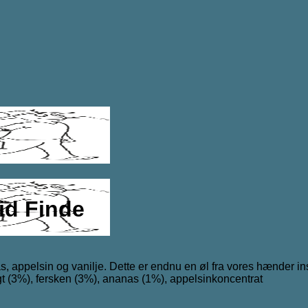
id Finde
, appelsin og vanilje. Dette er endnu en øl fra vores hænder in
t (3%), fersken (3%), ananas (1%), appelsinkoncentrat