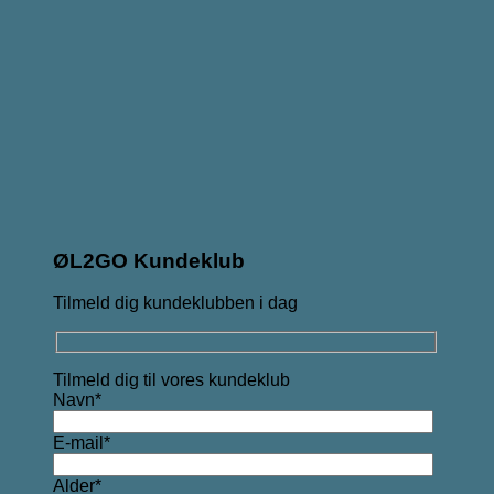
ØL2GO Kundeklub
Tilmeld dig kundeklubben i dag
Tilmeld dig til vores kundeklub
Navn*
E-mail*
Alder*