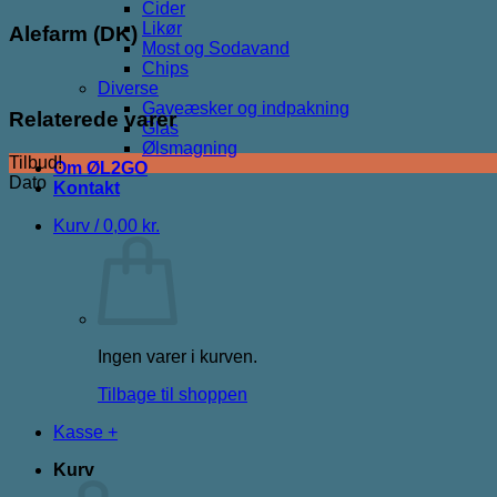
Cider
Likør
Alefarm (DK)
Most og Sodavand
Chips
Diverse
Gaveæsker og indpakning
Relaterede varer
Glas
Ølsmagning
Tilbud!
Om ØL2GO
Dato
Kontakt
Kurv /
0,00
kr.
Ingen varer i kurven.
Tilbage til shoppen
Kasse
+
Kurv