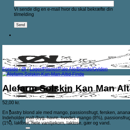
Vi sende dig en e-mail hvor du skal bekræfte din
tilmelding
Forside
/
Øl
/
Lager/Pilsner/Pale Ale/Blonde/Gylden
Alefarm Solskin Kan Man Alt
52,00
kr.
En pastry blond ale med mango, passionsfrugt, fersken, ananas
Indeholder malt (byg, havre, hvede), mango (8%), passionsfrug
Søg
(1%), laktose, hele vaniljekorn, laktose, gær og vand.
efter: