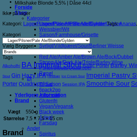
Milkshake Blonde 5,5% | Dåse 44cl
Forside
Shop
Ikke på lager
Kategorier
Kategori:
Lager/Pilsner/Pale Ale/Blonde/Gylden
Tags:
Ananas
Lager/Pilsner/Pale Ale/Blonde/Gylden
Weissbier/Wit
Kategori
Saison/Farmhouse/Grisette
IPA
Syrligt/Vildtgæret/Sour/Berliner Weisse
Vælg Bryggeri
Mjød/Melomel/Braggot
Red Ale/Amber Ale/Brown Ale/Bock/Dubbel
Tags
Strong Ale/Dark Ale/Triple/Barley Wine
BA Imperial Stout
Barley Wi
Baltic Porter
Alkoholfri
Porter/Stouts/Quadrupel
Røgøl
Imperial Pastry S
Gin
Hazy IPA
Stout
Hindbær
Ice Cream Sour
Øl
Smoothie Sour
S
Porter
Quadrupel
Saison
Tilbud
Session IPA
6pack2go
Yderligere information
Alkoholfri
Brand
Glutenfri
Vegan/Vegansk
Vægt
550 g
Black week
Juleøl
Størrelse
7,5 × 7,5 × 15 cm
Farsdag
Andet
Brand
Spiritus