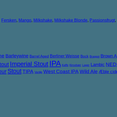
,
Fersken
,
Mango
,
Milkshake
,
Milkshake Blonde
,
Passionsfrugt
,
ne
Barleywine
Brown A
Berliner Weisse
Barrel Aged
Bock
Braggot
IPA
Imperial Stout
tout
NED
Lambic
Kaffe
Kirsebær
Lager
Stout
our
TIPA
West Coast IPA
Wild Ale
Æble cid
Vanilje