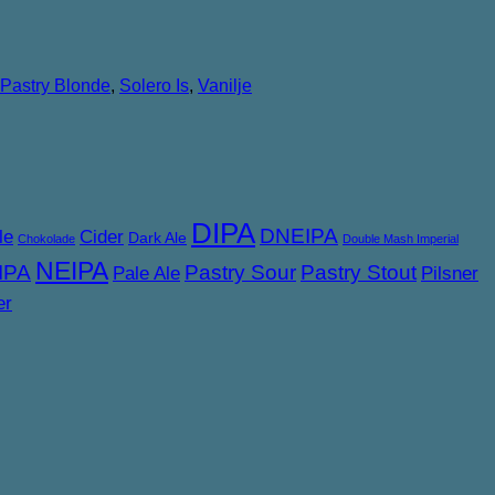
Pastry Blonde
,
Solero Is
,
Vanilje
DIPA
DNEIPA
le
Cider
Dark Ale
Chokolade
Double Mash Imperial
NEIPA
IPA
Pastry Sour
Pastry Stout
Pale Ale
Pilsner
er