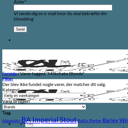
Alder*
Vi sende dig en e-mail hvor du skal bekræfte din
tilmelding
Forside
/
Varer tagged “Milkshake Blonde”
Filter
Der blev ikke fundet nogle varer, der matcher dit valg.
Kategori
Vælg Bryggeri
Tags
BA Imperial Stout
Barley Wi
Baltic Porter
Alkoholfri
Søg