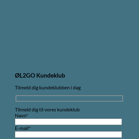
ØL2GO Kundeklub
Tilmeld dig kundeklubben i dag
Tilmeld dig til vores kundeklub
Navn*
E-mail*