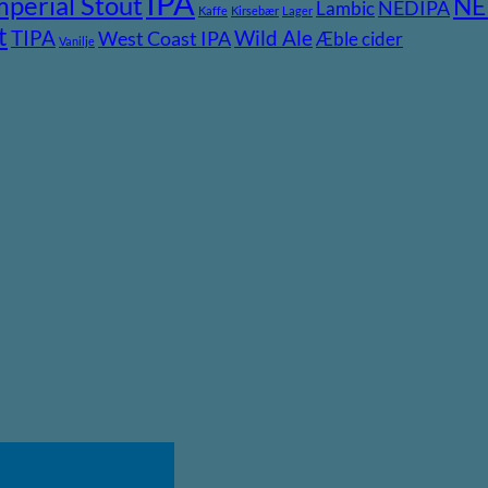
IPA
mperial Stout
NE
NEDIPA
Lambic
Kaffe
Kirsebær
Lager
t
TIPA
Wild Ale
West Coast IPA
Æble cider
Vanilje