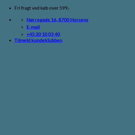
Fortsæt
Fri fragt ved køb over 599,-
til
indhold
Nørregade 16, 8700 Horsens
E-mail
+45 20 10 03 40
Tilmeld kundeklubben