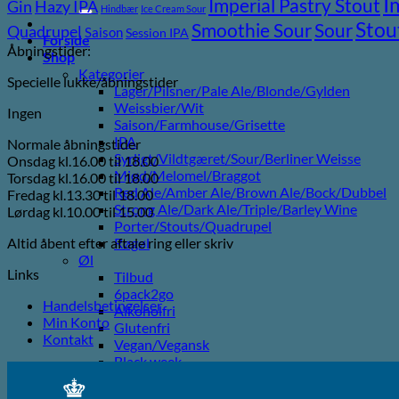
I
efter:
Imperial Pastry Stout
Gin
Hazy IPA
Hindbær
Ice Cream Sour
Stou
Sour
Smoothie Sour
Quadrupel
Saison
Session IPA
Forside
Åbningstider:
Shop
Kategorier
Specielle lukke/åbningstider
Lager/Pilsner/Pale Ale/Blonde/Gylden
Weissbier/Wit
Ingen
Saison/Farmhouse/Grisette
IPA
Normale åbningstider
Syrligt/Vildtgæret/Sour/Berliner Weisse
Onsdag kl.16.00 til 18.00
Mjød/Melomel/Braggot
Torsdag kl.16.00 til 18.00
Red Ale/Amber Ale/Brown Ale/Bock/Dubbel
Fredag kl.13.30 til 18.00
Strong Ale/Dark Ale/Triple/Barley Wine
Lørdag kl.10.00 til 15.00
Porter/Stouts/Quadrupel
Altid åbent efter aftale ring eller skriv
Røgøl
Øl
Links
Tilbud
6pack2go
Handelsbetingelser
Alkoholfri
Min Konto
Glutenfri
Kontakt
Vegan/Vegansk
Black week
Juleøl
Farsdag