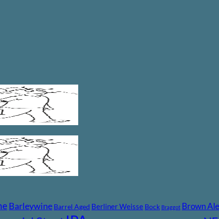
ne
Barleywine
Brown Al
Berliner Weisse
Barrel Aged
Bock
Braggot