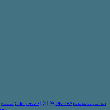
DIPA
DNEIPA
e
Cider
Dark Ale
Chokolade
Double Mash Imperial Stout