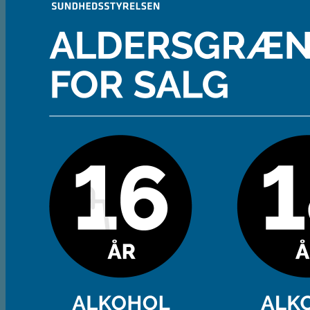
Andet
Spiritus
Cider
Likør
Most og Sodavand
Chips
Diverse
Gaveæsker og indpakning
Glas
Ølsmagning
Om ØL2GO
Kontakt
Kurv /
0,00
kr.
Ingen varer i kurven.
Tilbage til shoppen
Kasse
+