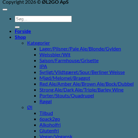
Copyright 2026 ©
ØL2GO ApS
Søg
efter:
Forside
Shop
Kategorier
Lager/Pilsner/Pale Ale/Blonde/Gylden
Weissbier/Wit
Saison/Farmhouse/Grisette
IPA
Syrligt/Vildtgæret/Sour/Berliner Weisse
Mjød/Melomel/Braggot
Red Ale/Amber Ale/Brown Ale/Bock/Dubbel
Strong Ale/Dark Ale/Triple/Barley Wine
Porter/Stouts/Quadrupel
Røgøl
Øl
Tilbud
6pack2go
Alkoholfri
Glutenfri
Vegan/Vegansk