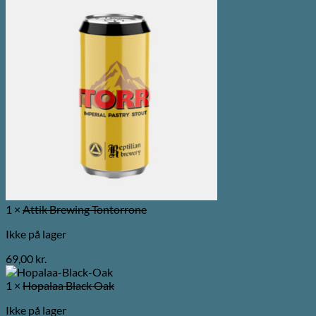
1 ×
Attik Brewing Tontorrone
Ikke på lager
69,00
kr.
1 ×
Hopalaa Black Oak
Ikke på lager