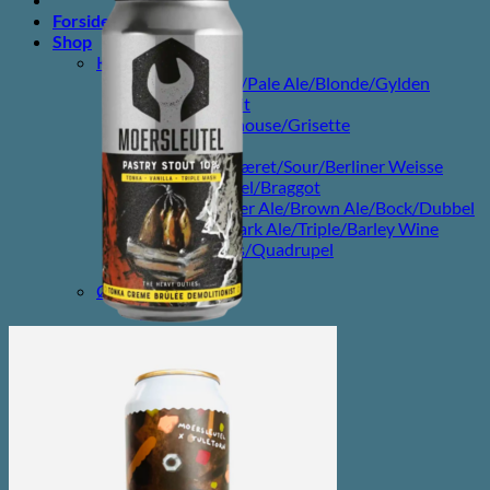
Forside
Shop
Kategorier
Lager/Pilsner/Pale Ale/Blonde/Gylden
Weissbier/Wit
Saison/Farmhouse/Grisette
IPA
Syrligt/Vildtgæret/Sour/Berliner Weisse
Mjød/Melomel/Braggot
Red Ale/Amber Ale/Brown Ale/Bock/Dubbel
Strong Ale/Dark Ale/Triple/Barley Wine
Porter/Stouts/Quadrupel
Røgøl
Øl
Tilbud
6pack2go
Alkoholfri
Glutenfri
Vegan/Vegansk
Black week
Juleøl
Farsdag
Andet