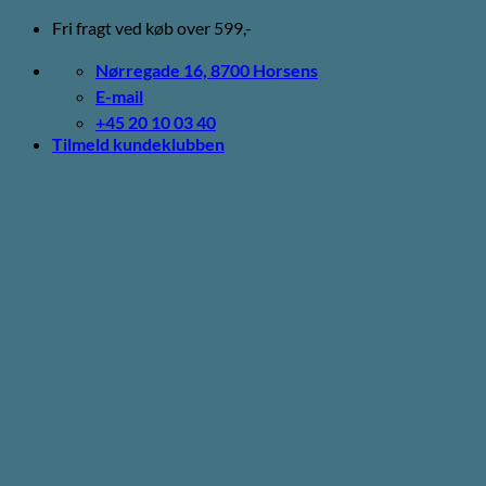
Fortsæt
Fri fragt ved køb over 599,-
til
indhold
Nørregade 16, 8700 Horsens
E-mail
+45 20 10 03 40
Tilmeld kundeklubben