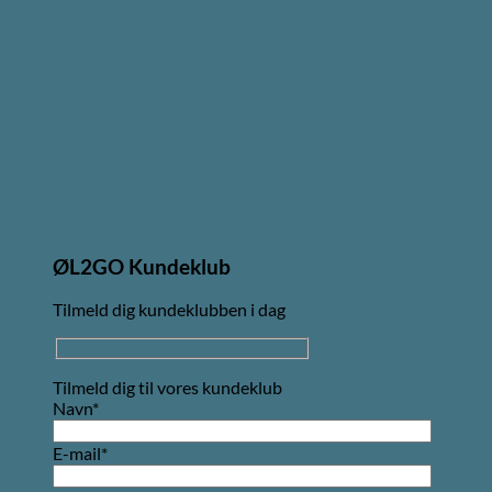
ØL2GO Kundeklub
Tilmeld dig kundeklubben i dag
Tilmeld dig til vores kundeklub
Navn*
E-mail*