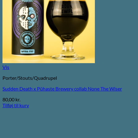
Vis
Porter/Stouts/Quadrupel
Sudden Death x Pühaste Brewery collab None The Wiser
80,00
kr.
Tilføj til kurv