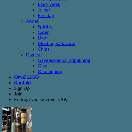
Black week
Juleøl
Farsdag
Andet
Spiritus
Cider
Likør
Most og Sodavand
Chips
Diverse
Gaveæsker og indpakning
Glas
Ølsmagning
Om ØL2GO
Kontakt
Sign Up
Join
Fri fragt ved køb over 599,-