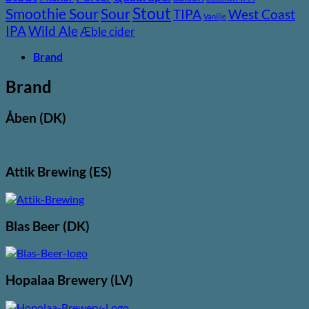
Stout
Sour
Smoothie Sour
TIPA
West Coast
Vanilje
Wild Ale
IPA
Æble cider
Brand
Brand
Åben (DK)
Attik Brewing (ES)
Blas Beer (DK)
Hopalaa Brewery (LV)