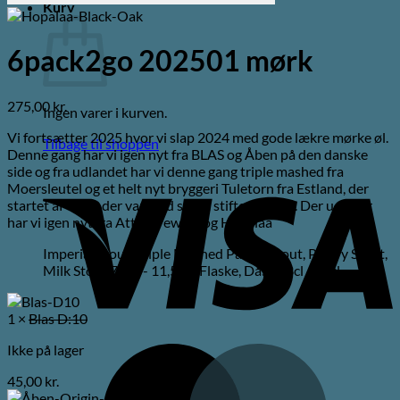
Kurv
6pack2go 202501 mørk
275,00
kr.
Ingen varer i kurven.
Vi fortsætter 2025 hvor vi slap 2024 med gode lækre mørke øl.
Tilbage til shoppen
Denne gang har vi igen nyt fra BLAS og Åben på den danske
side og fra udlandet har vi denne gang triple mashed fra
V
Moersleutel og et helt nyt bryggeri Tuletorn fra Estland, der
startet af Chris der var med stil at stifte Põhjala. Der ud over
har vi igen nyt fra Attik Brewing og Hopalaa
Imperial Stout, Triple Mashed Pastry Stout, Pastry Stout,
Milk Stout 7,2% - 11,5% | Flaske, Dåse 33cl - 44cl
1 ×
Blas D:10
Ikke på lager
M
45,00
kr.