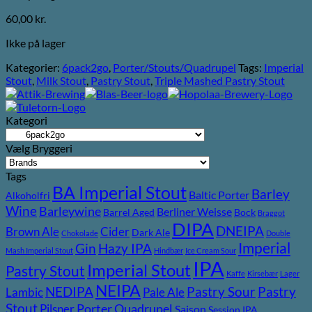
60,00
kr.
Ikke på lager
Kategorier:
6pack2go
,
Porter/Stouts/Quadrupel
Tags:
Imperial
Stout
,
Milk Stout
,
Pastry Stout
,
Triple Mashed Pastry Stout
Kategori
Vælg Bryggeri
Tags
BA Imperial Stout
Barley
Baltic Porter
Alkoholfri
Wine
Barleywine
Berliner Weisse
Barrel Aged
Bock
Braggot
DIPA
DNEIPA
Brown Ale
Cider
Dark Ale
Chokolade
Double
Imperial
Gin
Hazy IPA
Mash Imperial Stout
Hindbær
Ice Cream Sour
IPA
Imperial Stout
Pastry Stout
Kaffe
Kirsebær
Lager
NEIPA
Pastry
NEDIPA
Pastry Sour
Lambic
Pale Ale
Stout
Pilsner
Porter
Quadrupel
Saison
Session IPA