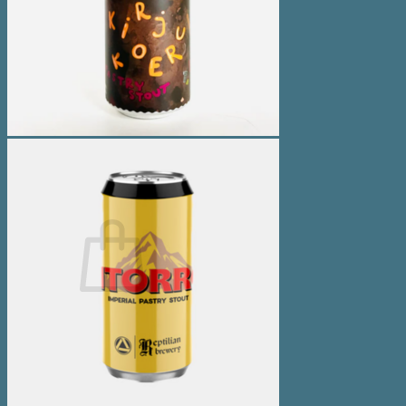
Spiritus
Cider
Likør
Most og Sodavand
Chips
Diverse
Gaveæsker og indpakning
Glas
Ølsmagning
Om ØL2GO
Kontakt
Kurv /
0,00
kr.
Ingen varer i kurven.
Tilbage til shoppen
Kasse
+