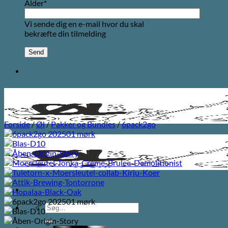
Alder*
Vi sende dig en e-mail hvor du skal
bekræfte din tilmelding
Forside
/
Øl
/
Pakker og Bundles
/
6pack2go
Søg
efter: