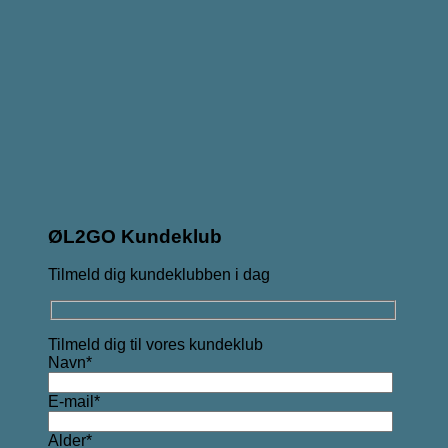
ØL2GO Kundeklub
Tilmeld dig kundeklubben i dag
Tilmeld dig til vores kundeklub
Navn*
E-mail*
Alder*