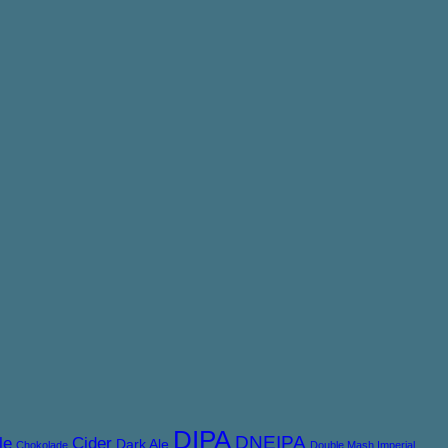
DIPA
DNEIPA
le
Cider
Dark Ale
Chokolade
Double Mash Imperial