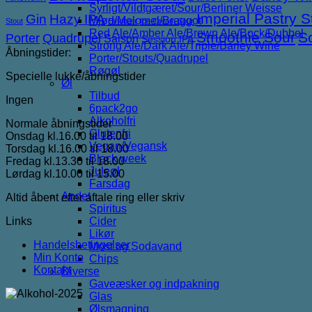
Syrligt/Vildtgæret/Sour/Berliner Weisse
Imperial Pastry S
Gin
Hazy IPA
Mjød/Melomel/Braggot
Stout
Hindbær
Ice Cream Sour
Red Ale/Amber Ale/Brown Ale/Bock/Dubbel
Smoothie Sour
S
Porter
Quadrupel
Saison
Session IPA
Strong Ale/Dark Ale/Triple/Barley Wine
Åbningstider:
Porter/Stouts/Quadrupel
Røgøl
Specielle lukke/åbningstider
Øl
Tilbud
Ingen
6pack2go
Alkoholfri
Normale åbningstider
Glutenfri
Onsdag kl.16.00 til 18.00
Vegan/Vegansk
Torsdag kl.16.00 til 18.00
Black week
Fredag kl.13.30 til 18.00
Juleøl
Lørdag kl.10.00 til 15.00
Farsdag
Andet
Altid åbent efter aftale ring eller skriv
Spiritus
Links
Cider
Likør
Handelsbetingelser
Most og Sodavand
Min Konto
Chips
Kontakt
Diverse
Gaveæsker og indpakning
Glas
Ølsmagning