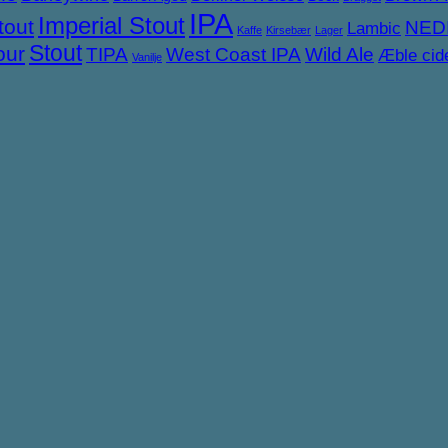
IPA
Imperial Stout
tout
NED
Lambic
Kaffe
Kirsebær
Lager
Stout
our
TIPA
West Coast IPA
Wild Ale
Æble cid
Vanilje