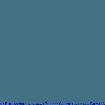
ne
Barleywine
Brown A
Berliner Weisse
Barrel Aged
Bock
Braggot