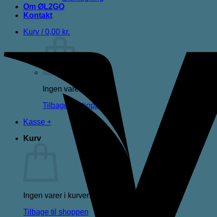
Om ØL2GO
Kontakt
Kurv /
0,00
kr.
Ingen varer i kurven.
Tilbage til shoppen
Kasse
+
Kurv
Ingen varer i kurven.
Tilbage til shoppen