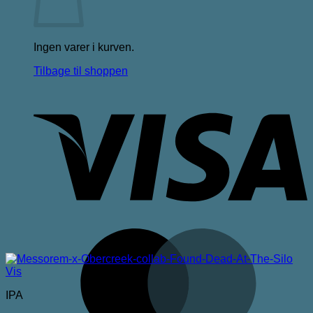
Ingen varer i kurven.
Tilbage til shoppen
V
M
Vis
IPA