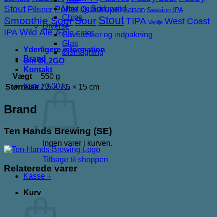
Stout
Porter
Quadrupel
Most og Sodavand
Pilsner
Saison
Session IPA
Chips
Stout
Smoothie Sour
Sour
TIPA
West Coast
Vanilje
Diverse
IPA
Wild Ale
Æble cider
Gaveæsker og indpakning
Glas
Yderligere information
Ølsmagning
Brand
Om ØL2GO
Kontakt
Vægt
550 g
Kurv /
0,00
kr.
Størrelse
7,5 × 7,5 × 15 cm
Brand
Ten Hands Brewing (SE)
Ingen varer i kurven.
Tilbage til shoppen
Relaterede varer
Kasse
+
Kurv