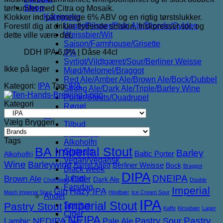
Shop
tørhumlet med Citra og Mosaik.
Kategorier
Klokker ind på rimelige 6% ABV og en rigtig tørstslukker.
Lager/Pilsner/Pale Ale/Blonde/Gylden
Forestil dig at drikke flydende solskin, friskpresset sol, og
Weissbier/Wit
dette ville være det.
Saison/Farmhouse/Grisette
DDH IPA 6,0% | Dåse 44cl
IPA
Syrligt/Vildtgæret/Sour/Berliner Weisse
Ikke på lager
Mjød/Melomel/Braggot
Red Ale/Amber Ale/Brown Ale/Bock/Dubbel
Kategori:
IPA
Tag:
IPA
Strong Ale/Dark Ale/Triple/Barley Wine
Porter/Stouts/Quadrupel
Kategori
Røgøl
Øl
Vælg Bryggeri
Tilbud
6pack2go
Tags
Alkoholfri
BA Imperial Stout
Glutenfri
Barley
Baltic Porter
Alkoholfri
Vegan/Vegansk
Wine
Barleywine
Berliner Weisse
Barrel Aged
Bock
Braggot
Black week
DIPA
DNEIPA
Juleøl
Brown Ale
Cider
Dark Ale
Chokolade
Double
Farsdag
Imperial
Gin
Hazy IPA
Mash Imperial Stout
Hindbær
Ice Cream Sour
Andet
IPA
Imperial Stout
Pastry Stout
Spiritus
Kaffe
Kirsebær
Lager
Cider
NEIPA
NEDIPA
Pastry Sour
Pastry
Lambic
Pale Ale
Likør