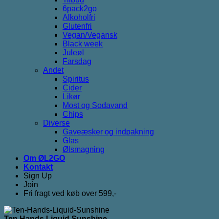
6pack2go
Alkoholfri
Glutenfri
Vegan/Vegansk
Black week
Juleøl
Farsdag
Andet
Spiritus
Cider
Likør
Most og Sodavand
Chips
Diverse
Gaveæsker og indpakning
Glas
Ølsmagning
Om ØL2GO
Kontakt
Sign Up
Join
Fri fragt ved køb over 599,-
Ten Hands Liquid Sunshine