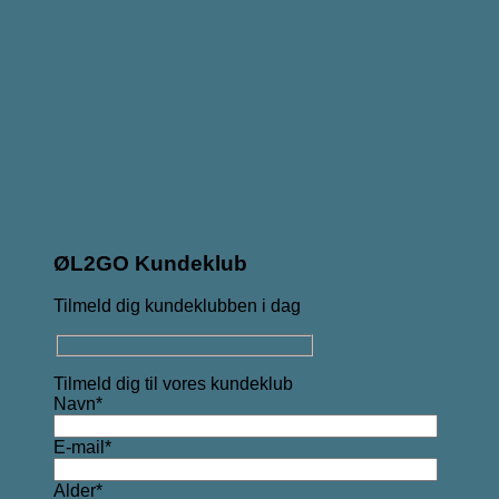
ØL2GO Kundeklub
Tilmeld dig kundeklubben i dag
Tilmeld dig til vores kundeklub
Navn*
E-mail*
Alder*