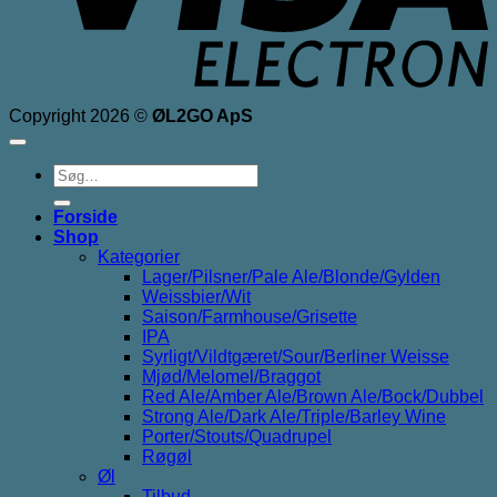
Copyright 2026 ©
ØL2GO ApS
Søg
efter:
Forside
Shop
Kategorier
Lager/Pilsner/Pale Ale/Blonde/Gylden
Weissbier/Wit
Saison/Farmhouse/Grisette
IPA
Syrligt/Vildtgæret/Sour/Berliner Weisse
Mjød/Melomel/Braggot
Red Ale/Amber Ale/Brown Ale/Bock/Dubbel
Strong Ale/Dark Ale/Triple/Barley Wine
Porter/Stouts/Quadrupel
Røgøl
Øl
Tilbud