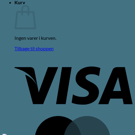
Kurv
Ingen varer i kurven.
Tilbage til shoppen
V
M