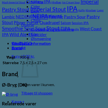
Imperial
Gin
Hazy IPA
Spiritus
Mash Imperial Stout
Hindbær
Ice Cream Sour
Cider
IPA
Imperial Stout
Pastry Stout
Kaffe
Kirsebær
Lager
Likør
NEIPA
Most og Sodavand
Pastry
NEDIPA
Pastry Sour
Lambic
Pale Ale
Chips
Stout
Porter
Quadrupel
Pilsner
Saison
Session IPA
Diverse
Stout
Sour
Smoothie Sour
TIPA
West Coast
Gaveæsker og indpakning
Vanilje
Wild Ale
Glas
IPA
Æble cider
Ølsmagning
Om ØL2GO
Yderligere information
Kontakt
Brand
Kurv /
0,00
kr.
Vægt
900 g
Størrelse
7,5 × 7,5 × 27 cm
Brand
Ø-Bryg (DK)
Ingen varer i kurven.
Tilbage til shoppen
Kasse
+
Relaterede varer