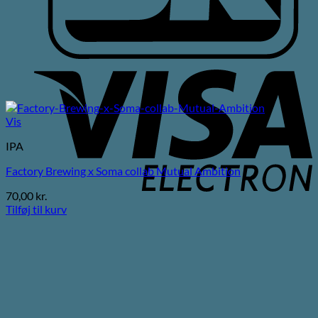
V
E
Vis
IPA
Factory Brewing x Soma collab Mutual Ambition
70,00
kr.
Tilføj til kurv