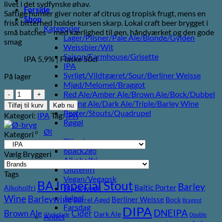
livet i det sydfynske øhav.
Forside
Saftige humler giver noter af citrus og tropisk frugt, mens en
Shop
frisk bitterhed holder kursen skarp. Lokal craft beer brygget i
Kategorier
små batches – med kærlighed til øen, håndværket og den gode
Lager/Pilsner/Pale Ale/Blonde/Gylden
smag
Weissbier/Wit
Saison/Farmhouse/Grisette
IPA 5,9% | Flaske 50cl
IPA
Syrligt/Vildtgæret/Sour/Berliner Weisse
På lager
Mjød/Melomel/Braggot
Ø-
Red Ale/Amber Ale/Brown Ale/Bock/Dubbel
Bryg
Strong Ale/Dark Ale/Triple/Barley Wine
Tilføj til kurv
Køb nu
Thurøpicana
Porter/Stouts/Quadrupel
Kategori:
IPA
Tag:
IPA
antal
Røgøl
Øl
Kategori
Tilbud
6pack2go
Vælg Bryggeri
Alkoholfri
Glutenfri
Tags
Vegan/Vegansk
BA Imperial Stout
Barley
Baltic Porter
Black week
Alkoholfri
Wine
Juleøl
Barleywine
Berliner Weisse
Barrel Aged
Bock
Braggot
Farsdag
DIPA
DNEIPA
Brown Ale
Cider
Dark Ale
Chokolade
Double
Andet