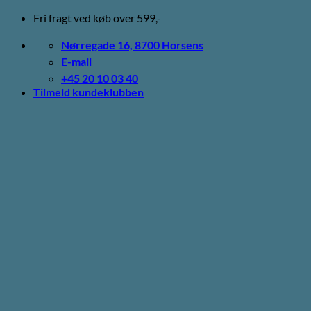
Fortsæt
Fri fragt ved køb over 599,-
til
indhold
Nørregade 16, 8700 Horsens
E-mail
+45 20 10 03 40
Tilmeld kundeklubben