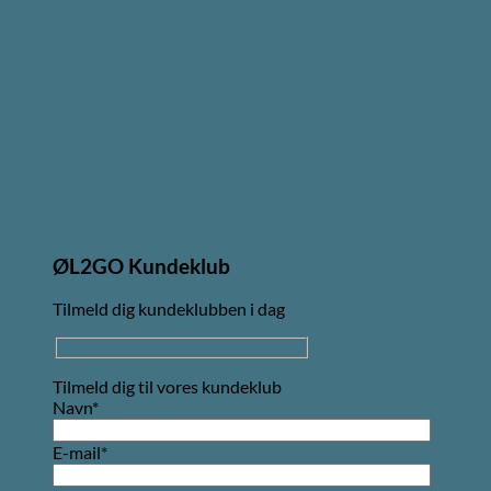
ØL2GO Kundeklub
Tilmeld dig kundeklubben i dag
Tilmeld dig til vores kundeklub
Navn*
E-mail*