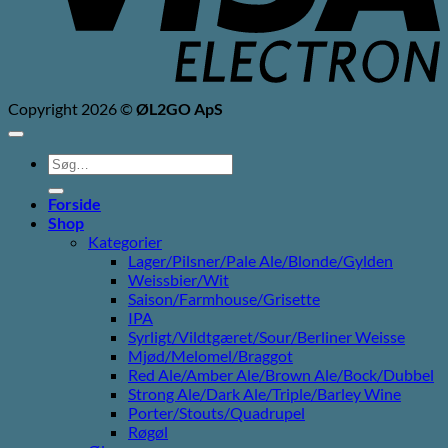
Copyright 2026 ©
ØL2GO ApS
Søg
efter:
Forside
Shop
Kategorier
Lager/Pilsner/Pale Ale/Blonde/Gylden
Weissbier/Wit
Saison/Farmhouse/Grisette
IPA
Syrligt/Vildtgæret/Sour/Berliner Weisse
Mjød/Melomel/Braggot
Red Ale/Amber Ale/Brown Ale/Bock/Dubbel
Strong Ale/Dark Ale/Triple/Barley Wine
Porter/Stouts/Quadrupel
Røgøl