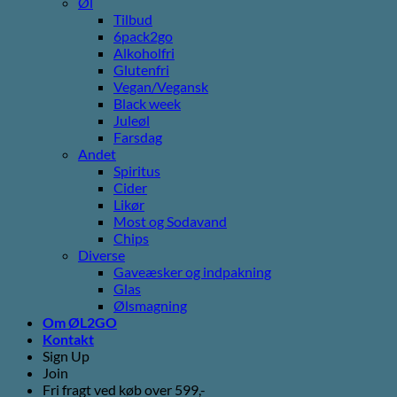
Øl
Tilbud
6pack2go
Alkoholfri
Glutenfri
Vegan/Vegansk
Black week
Juleøl
Farsdag
Andet
Spiritus
Cider
Likør
Most og Sodavand
Chips
Diverse
Gaveæsker og indpakning
Glas
Ølsmagning
Om ØL2GO
Kontakt
Sign Up
Join
Fri fragt ved køb over 599,-