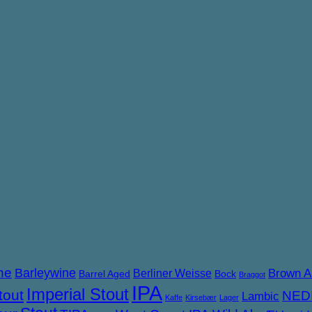
ne
Barleywine
Brown A
Berliner Weisse
Barrel Aged
Bock
Braggot
IPA
Imperial Stout
tout
NED
Lambic
Kaffe
Kirsebær
Lager