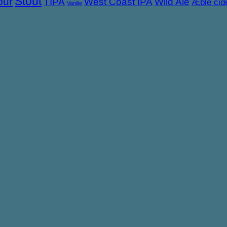
Stout
our
TIPA
West Coast IPA
Wild Ale
Æble cid
Vanilje