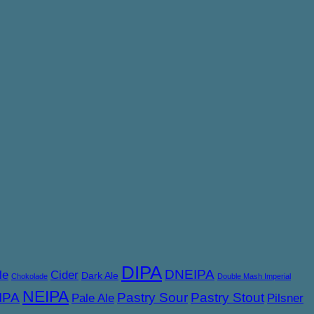
DIPA
DNEIPA
le
Cider
Dark Ale
Chokolade
Double Mash Imperial
NEIPA
IPA
Pastry Sour
Pastry Stout
Pale Ale
Pilsner