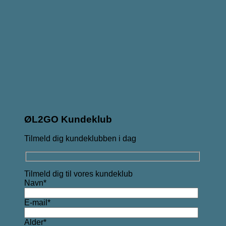
ØL2GO Kundeklub
Tilmeld dig kundeklubben i dag
Tilmeld dig til vores kundeklub
Navn*
E-mail*
Alder*