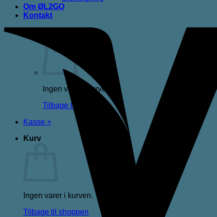
Om ØL2GO
Kontakt
Kurv /
0,00
kr.
Ingen varer i kurven.
Tilbage til shoppen
Kasse
+
Kurv
Ingen varer i kurven.
Tilbage til shoppen