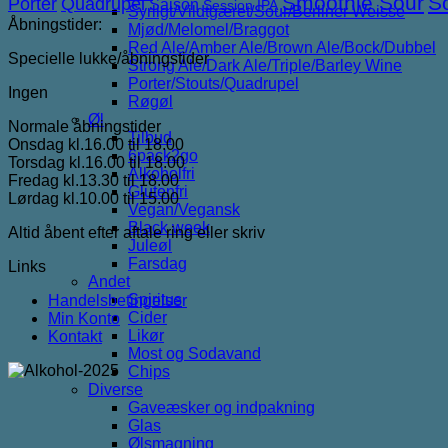
Smoothie Sour
S
Porter
Quadrupel
Saison
Session IPA
Syrligt/Vildtgæret/Sour/Berliner Weisse
Åbningstider:
Mjød/Melomel/Braggot
Red Ale/Amber Ale/Brown Ale/Bock/Dubbel
Specielle lukke/åbningstider
Strong Ale/Dark Ale/Triple/Barley Wine
Porter/Stouts/Quadrupel
Ingen
Røgøl
Øl
Normale åbningstider
Tilbud
Onsdag kl.16.00 til 18.00
6pack2go
Torsdag kl.16.00 til 18.00
Alkoholfri
Fredag kl.13.30 til 18.00
Glutenfri
Lørdag kl.10.00 til 15.00
Vegan/Vegansk
Black week
Altid åbent efter aftale ring eller skriv
Juleøl
Farsdag
Links
Andet
Spiritus
Handelsbetingelser
Cider
Min Konto
Likør
Kontakt
Most og Sodavand
Chips
Diverse
Gaveæsker og indpakning
Glas
Ølsmagning