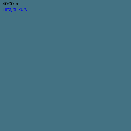
40,00
kr.
Tilføj til kurv