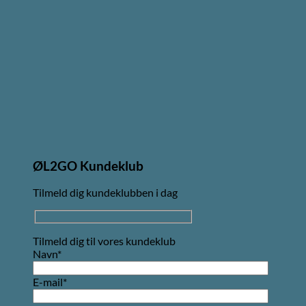
ØL2GO Kundeklub
Tilmeld dig kundeklubben i dag
Tilmeld dig til vores kundeklub
Navn*
E-mail*