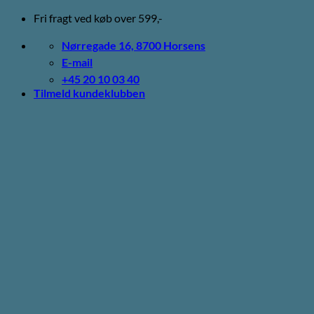
Fortsæt
Fri fragt ved køb over 599,-
til
indhold
Nørregade 16, 8700 Horsens
E-mail
+45 20 10 03 40
Tilmeld kundeklubben