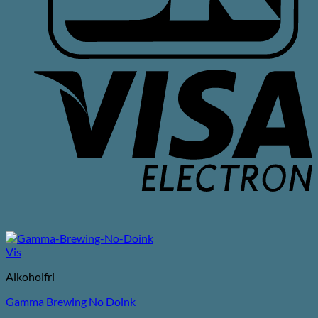
V
E
Vis
Alkoholfri
Gamma Brewing No Doink