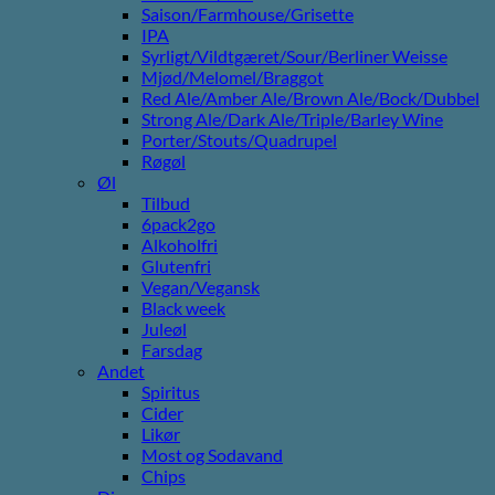
Saison/Farmhouse/Grisette
IPA
Syrligt/Vildtgæret/Sour/Berliner Weisse
Mjød/Melomel/Braggot
Red Ale/Amber Ale/Brown Ale/Bock/Dubbel
Strong Ale/Dark Ale/Triple/Barley Wine
Porter/Stouts/Quadrupel
Røgøl
Øl
Tilbud
6pack2go
Alkoholfri
Glutenfri
Vegan/Vegansk
Black week
Juleøl
Farsdag
Andet
Spiritus
Cider
Likør
Most og Sodavand
Chips