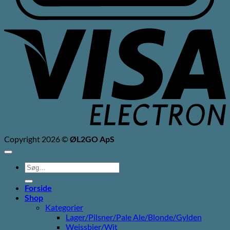
V
E
Copyright 2026 ©
ØL2GO ApS
Søg
efter:
Forside
Shop
Kategorier
Lager/Pilsner/Pale Ale/Blonde/Gylden
Weissbier/Wit