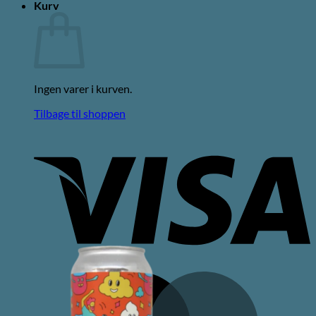
Kurv
Ingen varer i kurven.
Tilbage til shoppen
V
M