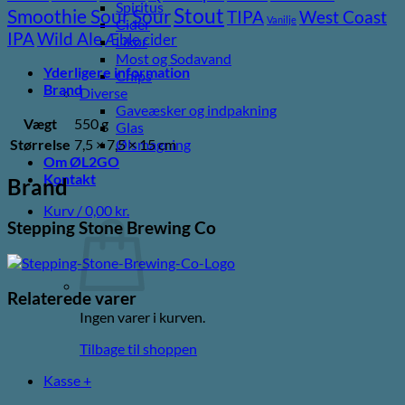
Spiritus
Stout
Sour
Smoothie Sour
TIPA
West Coast
Vanilje
Cider
Wild Ale
IPA
Æble cider
Likør
Most og Sodavand
Yderligere information
Chips
Brand
Diverse
Gaveæsker og indpakning
Vægt
550 g
Glas
Størrelse
7,5 × 7,5 × 15 cm
Ølsmagning
Om ØL2GO
Kontakt
Brand
Kurv /
0,00
kr.
Stepping Stone Brewing Co
Relaterede varer
Ingen varer i kurven.
Tilbage til shoppen
Kasse
+