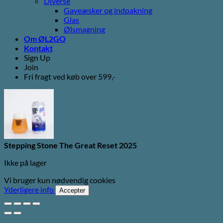
Diverse
Gaveæsker og indpakning
Glas
Ølsmagning
Om ØL2GO
Kontakt
Sign Up
Join
Fri fragt ved køb over 599,-
Stepping Stone The Great Reset 2025
Ikke på lager
Vi bruger kun nødvendig cookies
Yderligere info
Accepter