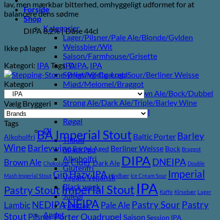
lav, men mærkbar bitterhed, omhyggeligt udformet for at
Forside
balancere dens sødme
Shop
Kategorier
DIPA 8,2% | Dåse 44cl
Lager/Pilsner/Pale Ale/Blonde/Gylden
Weissbier/Wit
Ikke på lager
Saison/Farmhouse/Grisette
Kategori:
IPA
Tags:
DIPA
,
IPA
IPA
Syrligt/Vildtgæret/Sour/Berliner Weisse
Kategori
Mjød/Melomel/Braggot
Red Ale/Amber Ale/Brown Ale/Bock/Dubbel
Strong Ale/Dark Ale/Triple/Barley Wine
Vælg Bryggeri
Porter/Stouts/Quadrupel
Røgøl
Tags
Øl
BA Imperial Stout
Barley
Baltic Porter
Alkoholfri
Tilbud
Wine
Barleywine
Berliner Weisse
Barrel Aged
Bock
6pack2go
Braggot
DIPA
Alkoholfri
DNEIPA
Brown Ale
Cider
Dark Ale
Chokolade
Double
Glutenfri
Imperial
Gin
Hazy IPA
Mash Imperial Stout
Hindbær
Ice Cream Sour
Vegan/Vegansk
IPA
Black week
Imperial Stout
Pastry Stout
Kaffe
Kirsebær
Lager
Juleøl
NEIPA
Pastry
NEDIPA
Pastry Sour
Lambic
Pale Ale
Farsdag
Andet
Stout
Pilsner
Porter
Quadrupel
Saison
Session IPA