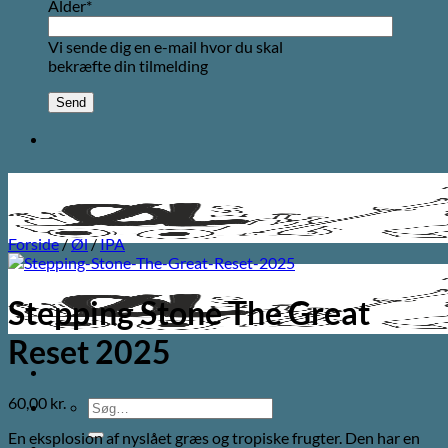
Alder*
Vi sende dig en e-mail hvor du skal
bekræfte din tilmelding
Forside
/
Øl
/
IPA
Stepping Stone The Great
Reset 2025
60,00
kr.
Søg
efter:
En eksplosion af nyslået græs og tropiske frugter. Den har en