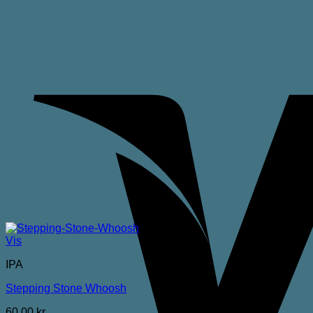
Vis
IPA
Stepping Stone Whoosh
60,00
kr.