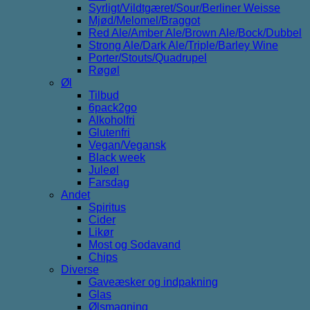
Syrligt/Vildtgæret/Sour/Berliner Weisse
Mjød/Melomel/Braggot
Red Ale/Amber Ale/Brown Ale/Bock/Dubbel
Strong Ale/Dark Ale/Triple/Barley Wine
Porter/Stouts/Quadrupel
Røgøl
Øl
Tilbud
6pack2go
Alkoholfri
Glutenfri
Vegan/Vegansk
Black week
Juleøl
Farsdag
Andet
Spiritus
Cider
Likør
Most og Sodavand
Chips
Diverse
Gaveæsker og indpakning
Glas
Ølsmagning