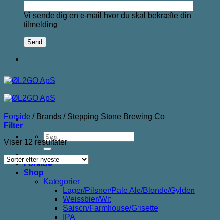
Vi sende dig en e-mail hvor du skal bekræfte din
tilmelding
Forside
/
Brands
/
Stepping Stone Brewing Co
Filter
Søg
Sorteret
Viser 12 resultater
efter:
efter
seneste
Forside
Shop
Kategorier
Lager/Pilsner/Pale Ale/Blonde/Gylden
Weissbier/Wit
Saison/Farmhouse/Grisette
IPA