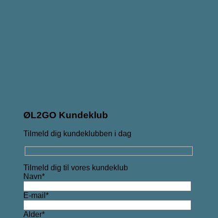
ØL2GO Kundeklub
Tilmeld dig kundeklubben i dag
Tilmeld dig til vores kundeklub
Navn*
E-mail*
Alder*