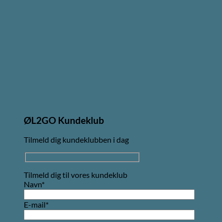
ØL2GO Kundeklub
Tilmeld dig kundeklubben i dag
Tilmeld dig til vores kundeklub
Navn*
E-mail*