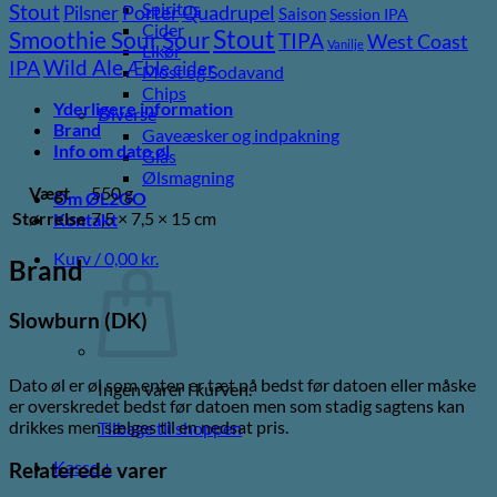
Spiritus
Stout
Porter
Quadrupel
Pilsner
Saison
Session IPA
Cider
Stout
Sour
Smoothie Sour
TIPA
West Coast
Vanilje
Likør
Wild Ale
IPA
Æble cider
Most og Sodavand
Chips
Yderligere information
Diverse
Brand
Gaveæsker og indpakning
Info om dato øl
Glas
Ølsmagning
Vægt
550 g
Om ØL2GO
Størrelse
7,5 × 7,5 × 15 cm
Kontakt
Kurv /
0,00
kr.
Brand
Slowburn (DK)
Dato øl er øl som enten er tæt på bedst før datoen eller måske
Ingen varer i kurven.
er overskredet bedst før datoen men som stadig sagtens kan
drikkes men sælges til en nedsat pris.
Tilbage til shoppen
Kasse
+
Relaterede varer