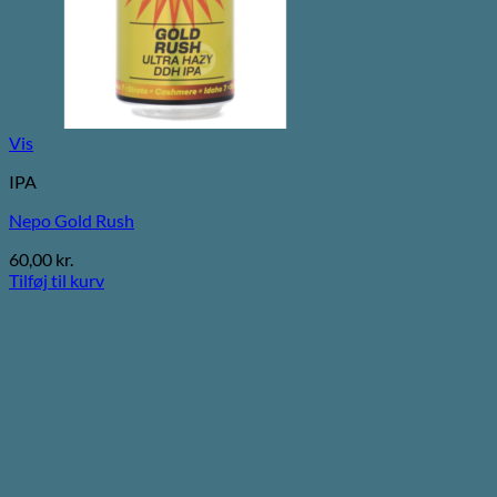
Vis
IPA
Nepo Gold Rush
60,00
kr.
Tilføj til kurv