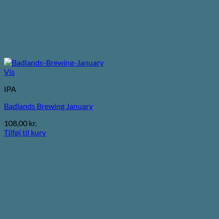
Vis
IPA
Badlands Brewing January
108,00
kr.
Tilføj til kurv