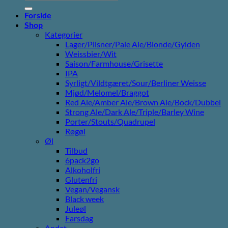
efter:
Forside
Shop
Kategorier
Lager/Pilsner/Pale Ale/Blonde/Gylden
Weissbier/Wit
Saison/Farmhouse/Grisette
IPA
Syrligt/Vildtgæret/Sour/Berliner Weisse
Mjød/Melomel/Braggot
Red Ale/Amber Ale/Brown Ale/Bock/Dubbel
Strong Ale/Dark Ale/Triple/Barley Wine
Porter/Stouts/Quadrupel
Røgøl
Øl
Tilbud
6pack2go
Alkoholfri
Glutenfri
Vegan/Vegansk
Black week
Juleøl
Farsdag
Andet