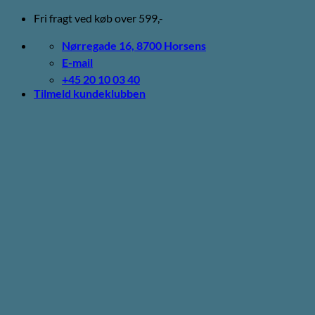
Fortsæt
Fri fragt ved køb over 599,-
til
indhold
Nørregade 16, 8700 Horsens
E-mail
+45 20 10 03 40
Tilmeld kundeklubben