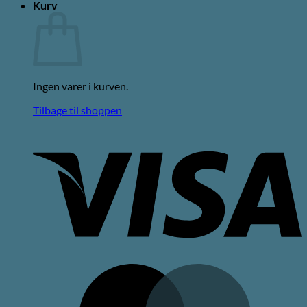
Kurv
Ingen varer i kurven.
Tilbage til shoppen
V
M