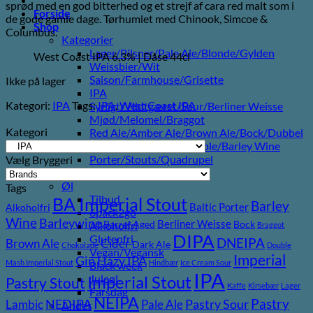
sprød med en god bitterhed og et strejf af cara red malt som i
var:
er:
Forside
de gode gamle dage. Tørhumlet med Chinook, Simcoe &
50,00 kr..
25,00 kr..
Shop
Columbus.
Kategorier
Lager/Pilsner/Pale Ale/Blonde/Gylden
West Coast IPA 6,3% | Dåse 44cl
Weissbier/Wit
Saison/Farmhouse/Grisette
Ikke på lager
IPA
Kategori:
IPA
Tags:
IPA
,
West Coast IPA
Syrligt/Vildtgæret/Sour/Berliner Weisse
Mjød/Melomel/Braggot
Kategori
Red Ale/Amber Ale/Brown Ale/Bock/Dubbel
Strong Ale/Dark Ale/Triple/Barley Wine
Porter/Stouts/Quadrupel
Vælg Bryggeri
Røgøl
Øl
Tags
Tilbud
BA Imperial Stout
Barley
Baltic Porter
Alkoholfri
6pack2go
Wine
Barleywine
Berliner Weisse
Barrel Aged
Bock
Alkoholfri
Braggot
DIPA
Glutenfri
DNEIPA
Brown Ale
Cider
Dark Ale
Chokolade
Double
Vegan/Vegansk
Imperial
Gin
Hazy IPA
Mash Imperial Stout
Hindbær
Ice Cream Sour
Black week
IPA
Imperial Stout
Juleøl
Pastry Stout
Kaffe
Kirsebær
Lager
Farsdag
NEIPA
Pastry
NEDIPA
Pastry Sour
Lambic
Pale Ale
Andet