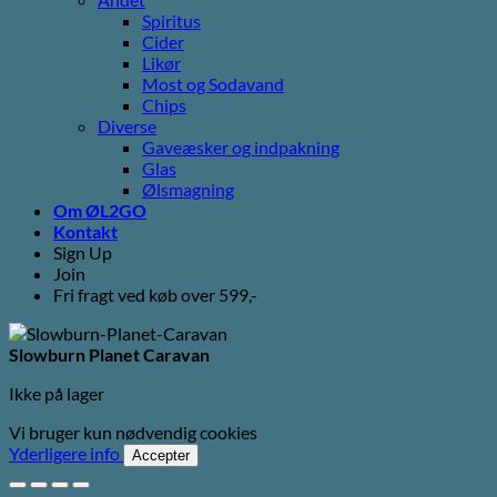
Spiritus
Cider
Likør
Most og Sodavand
Chips
Diverse
Gaveæsker og indpakning
Glas
Ølsmagning
Om ØL2GO
Kontakt
Sign Up
Join
Fri fragt ved køb over 599,-
Slowburn Planet Caravan
Ikke på lager
Vi bruger kun nødvendig cookies
Yderligere info
Accepter