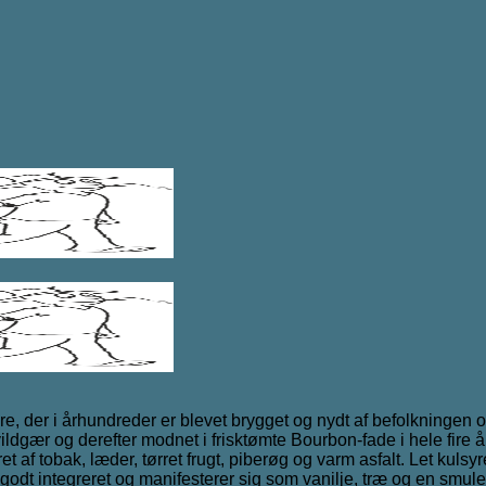
tere, der i århundreder er blevet brygget og nydt af befolkning
vildgær og derefter modnet i frisktømte Bourbon-fade i hele fire å
t af tobak, læder, tørret frugt, piberøg og varm asfalt. Let k
r godt integreret og manifesterer sig som vanilje, træ og en 