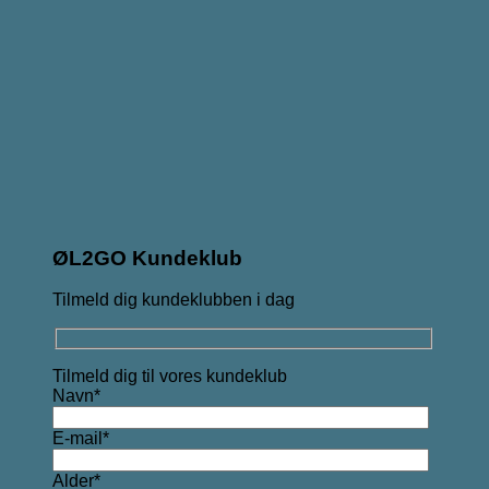
ØL2GO Kundeklub
Tilmeld dig kundeklubben i dag
Tilmeld dig til vores kundeklub
Navn*
E-mail*
Alder*