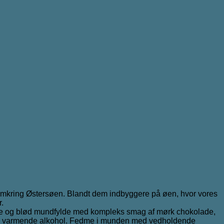
en omkring Østersøen. Blandt dem indbyggere på øen, hvor vores
r.
ulsyre og blød mundfylde med kompleks smag af mørk chokolade,
smule varmende alkohol. Fedme i munden med vedholdende