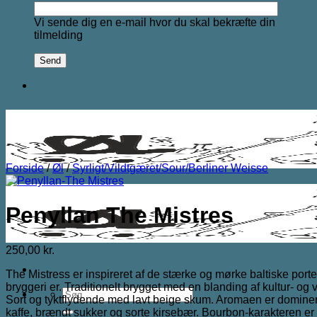
Vi sende dig en e-mail hvor du skal bekræfte din
tilmelding
Forside
/
Øl
/
Syrligt/Vildtgæret/Sour/Berliner Weisse
Penyllan The Mistres
250,00
kr.
The Mistress er inspireret af de stærke og mørke baltiske por
bryggeri er. Traditionelt brygget med en blanding af kultur- og 
Søg
Sort og tyktflydende med lavt beige skum. Aromaen er dominere
efter:
kaffe, brændt sukker og sorte kirsebær. Bourbon-karakteren e