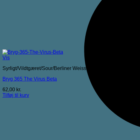
Vis
Syrligt/Vildtgæret/Sour/Berliner Weisse
Bryg 365 The Virus Beta
62,00
kr.
Tilføj til kurv