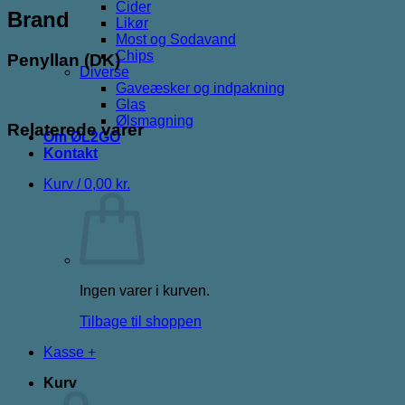
Cider
Brand
Likør
Most og Sodavand
Chips
Penyllan (DK)
Diverse
Gaveæsker og indpakning
Glas
Ølsmagning
Relaterede varer
Om ØL2GO
Kontakt
Kurv /
0,00
kr.
Ingen varer i kurven.
Tilbage til shoppen
Kasse
+
Kurv