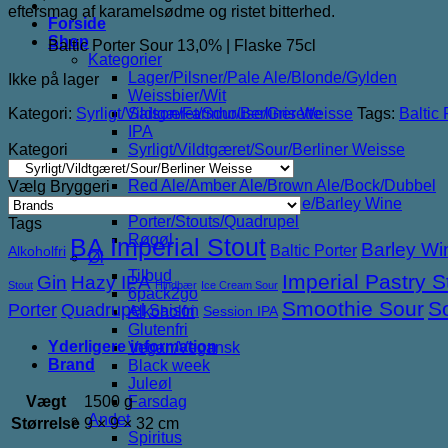
eftersmag af karamelsødme og ristet bitterhed.
Forside
Shop
Baltic Porter Sour 13,0% | Flaske 75cl
Kategorier
Lager/Pilsner/Pale Ale/Blonde/Gylden
Ikke på lager
Weissbier/Wit
Kategori:
Syrligt/Vildtgæret/Sour/Berliner Weisse
Tags:
Baltic 
Saison/Farmhouse/Grisette
IPA
Kategori
Syrligt/Vildtgæret/Sour/Berliner Weisse
Mjød/Melomel/Braggot
Red Ale/Amber Ale/Brown Ale/Bock/Dubbel
Vælg Bryggeri
Strong Ale/Dark Ale/Triple/Barley Wine
Porter/Stouts/Quadrupel
Tags
Røgøl
BA Imperial Stout
Barley Wi
Baltic Porter
Alkoholfri
Øl
Tilbud
Imperial Pastry S
Gin
Hazy IPA
Stout
Hindbær
Ice Cream Sour
6pack2go
Smoothie Sour
S
Porter
Quadrupel
Saison
Alkoholfri
Session IPA
Glutenfri
Yderligere information
Vegan/Vegansk
Brand
Black week
Juleøl
Vægt
1500 g
Farsdag
Andet
Størrelse
9 × 9 × 32 cm
Spiritus