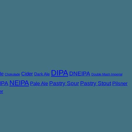
DIPA
DNEIPA
le
Cider
Dark Ale
Chokolade
Double Mash Imperial
NEIPA
IPA
Pastry Sour
Pastry Stout
Pale Ale
Pilsner
er