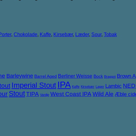
Porter
,
Chokolade
,
Kaffe
,
Kirsebær
,
Læder
,
Sour
,
Tobak
ne
Barleywine
Brown A
Berliner Weisse
Barrel Aged
Bock
Braggot
IPA
Imperial Stout
tout
NED
Lambic
Kaffe
Kirsebær
Lager
Stout
our
TIPA
West Coast IPA
Wild Ale
Æble cid
Vanilje