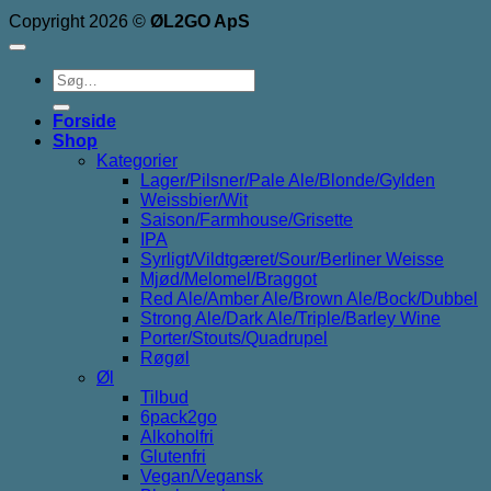
Copyright 2026 ©
ØL2GO ApS
Søg
efter:
Forside
Shop
Kategorier
Lager/Pilsner/Pale Ale/Blonde/Gylden
Weissbier/Wit
Saison/Farmhouse/Grisette
IPA
Syrligt/Vildtgæret/Sour/Berliner Weisse
Mjød/Melomel/Braggot
Red Ale/Amber Ale/Brown Ale/Bock/Dubbel
Strong Ale/Dark Ale/Triple/Barley Wine
Porter/Stouts/Quadrupel
Røgøl
Øl
Tilbud
6pack2go
Alkoholfri
Glutenfri
Vegan/Vegansk