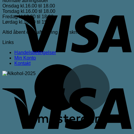
Normale åbningstider
Onsdag kl.16.00 til 18.00
V
Torsdag kl.16.00 til 18.00
Fredag kl.13.30 til 18.00
Lørdag kl.10.00 til 15.00
Altid åbent efter aftale ring eller skriv
Links
Handelsbetingelser
Min Konto
Kontakt
M
V