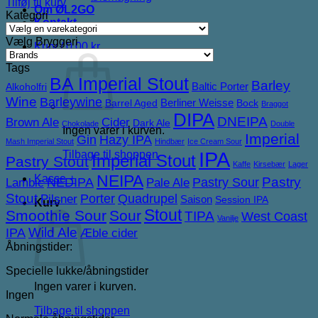
Tilføj til kurv
Om ØL2GO
Kategori
Kontakt
Vælg Bryggeri
Kurv /
0,00
kr.
Tags
BA Imperial Stout
Barley
Baltic Porter
Alkoholfri
Wine
Barleywine
Berliner Weisse
Barrel Aged
Bock
Braggot
DIPA
DNEIPA
Brown Ale
Cider
Dark Ale
Chokolade
Double
Ingen varer i kurven.
Imperial
Gin
Hazy IPA
Mash Imperial Stout
Hindbær
Ice Cream Sour
IPA
Tilbage til shoppen
Imperial Stout
Pastry Stout
Kaffe
Kirsebær
Lager
NEIPA
Kasse
+
NEDIPA
Pastry Sour
Pastry
Lambic
Pale Ale
Stout
Porter
Quadrupel
Pilsner
Saison
Session IPA
Kurv
Stout
Smoothie Sour
Sour
TIPA
West Coast
Vanilje
IPA
Wild Ale
Æble cider
Åbningstider:
Specielle lukke/åbningstider
Ingen varer i kurven.
Ingen
Tilbage til shoppen