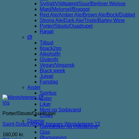
Syrligt/Vildtgæret/Sour/Berliner Weisse
Mjød/Melomel/Braggot
Red Ale/Amber Ale/Brown Ale/Bock/Dubbel
Strong Ale/Dark Ale/Triple/Barley Wine
Porter/Stouts/Quadrupel
Røgøl
Øl
Tilbud
6pack2go
Alkoholfri
Glutenfri
Vegan/Vegansk
Black week
Juleøl
Farsdag
Andet
Spiritus
Cider
Vis
Likør
Most og Sodavand
Porter/Stouts/Quadrupel
Chips
Diverse
Saint-Sixtus Abbey brewery Westvleteren 12
Gaveæsker og indpakning
Glas
160,00
kr.
Ølsmagning