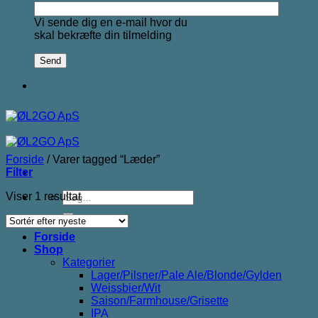
Vi sende dig en e-mail hvor du
skal bekræfte din tilmelding
Forside
/
Varer tagged “Læder”
Filter
Søg
Viser 1 resultat
efter:
Forside
Shop
Kategorier
Lager/Pilsner/Pale Ale/Blonde/Gylden
Weissbier/Wit
Saison/Farmhouse/Grisette
IPA