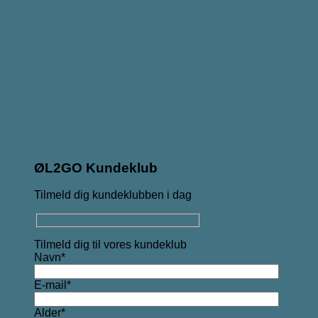
ØL2GO Kundeklub
Tilmeld dig kundeklubben i dag
Tilmeld dig til vores kundeklub
Navn*
E-mail*
Alder*