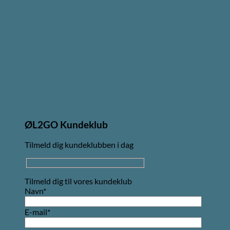
ØL2GO Kundeklub
Tilmeld dig kundeklubben i dag
Tilmeld dig til vores kundeklub
Navn*
E-mail*