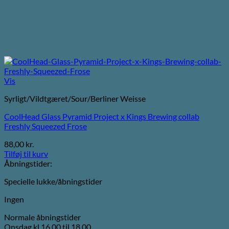
Vis
Syrligt/Vildtgæret/Sour/Berliner Weisse
CoolHead Glass Pyramid Project x Kings Brewing collab
Freshly Squeezed Frose
88,00
kr.
Tilføj til kurv
Åbningstider:
Specielle lukke/åbningstider
Ingen
Normale åbningstider
Onsdag kl.16.00 til 18.00