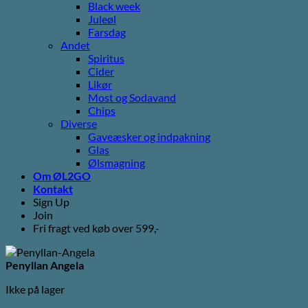
Black week
Juleøl
Farsdag
Andet
Spiritus
Cider
Likør
Most og Sodavand
Chips
Diverse
Gaveæsker og indpakning
Glas
Ølsmagning
Om ØL2GO
Kontakt
Sign Up
Join
Fri fragt ved køb over 599,-
Penyllan Angela
Ikke på lager