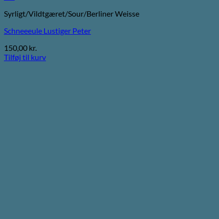
Syrligt/Vildtgæret/Sour/Berliner Weisse
Schneeeule Lustiger Peter
150,00
kr.
Tilføj til kurv