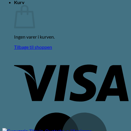
Kurv
Ingen varer i kurven.
Tilbage til shoppen
V
M