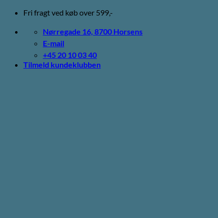
Fortsæt
Fri fragt ved køb over 599,-
til
indhold
Nørregade 16, 8700 Horsens
E-mail
+45 20 10 03 40
Tilmeld kundeklubben