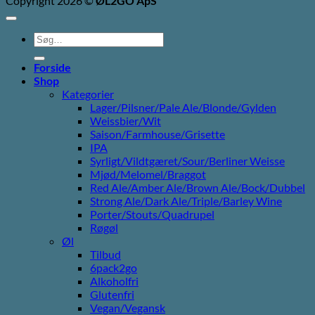
Copyright 2026 ©
ØL2GO ApS
Søg
efter:
Forside
Shop
Kategorier
Lager/Pilsner/Pale Ale/Blonde/Gylden
Weissbier/Wit
Saison/Farmhouse/Grisette
IPA
Syrligt/Vildtgæret/Sour/Berliner Weisse
Mjød/Melomel/Braggot
Red Ale/Amber Ale/Brown Ale/Bock/Dubbel
Strong Ale/Dark Ale/Triple/Barley Wine
Porter/Stouts/Quadrupel
Røgøl
Øl
Tilbud
6pack2go
Alkoholfri
Glutenfri
Vegan/Vegansk