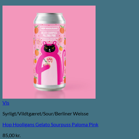
Vis
Syrligt/Vildtgæret/Sour/Berliner Weisse
Hop Hooligans Gelato Sourpuss Paloma Pink
85,00
kr.