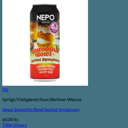
Vis
Syrligt/Vildtgæret/Sour/Berliner Weisse
Nepo Smoothie Bowl Sorbet Symphony
60,00
kr.
Tilføj til kurv