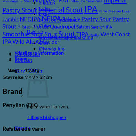
Gin
Hazy IPA
Mash Imperial Stout
Hindbær
Ice Cream Sour
Spiritus
IPA
Imperial Stout
Cider
Pastry Stout
Kaffe
Kirsebær
Lager
Likør
NEIPA
Pastry
NEDIPA
Pastry Sour
Lambic
Pale Ale
Most og Sodavand
Chips
Stout
Pilsner
Porter
Quadrupel
Saison
Session IPA
Diverse
Stout
Sour
Smoothie Sour
TIPA
West Coast
Vanilje
Gaveæsker og indpakning
Wild Ale
IPA
Æble cider
Glas
Ølsmagning
Yderligere information
Om ØL2GO
Brand
Kontakt
Vægt
1500 g
Kurv /
0,00
kr.
Størrelse
9 × 9 × 32 cm
Brand
Penyllan (DK)
Ingen varer i kurven.
Tilbage til shoppen
Kasse
+
Relaterede varer