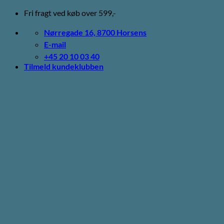
Fortsæt
Fri fragt ved køb over 599,-
til
indhold
Nørregade 16, 8700 Horsens
E-mail
+45 20 10 03 40
Tilmeld kundeklubben