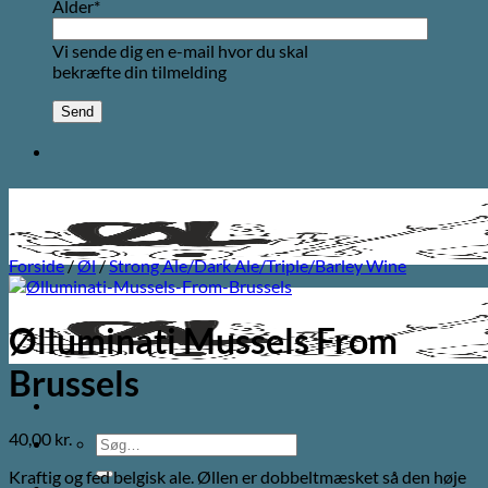
Alder*
Vi sende dig en e-mail hvor du skal
bekræfte din tilmelding
Forside
/
Øl
/
Strong Ale/Dark Ale/Triple/Barley Wine
Ølluminati Mussels From
Brussels
40,00
kr.
Søg
efter:
Kraftig og fed belgisk ale. Øllen er dobbeltmæsket så den høje