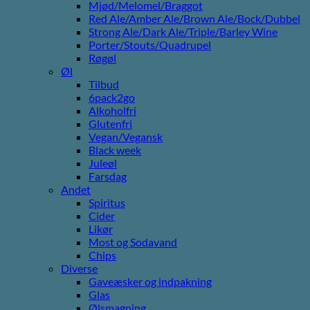
Mjød/Melomel/Braggot
Red Ale/Amber Ale/Brown Ale/Bock/Dubbel
Strong Ale/Dark Ale/Triple/Barley Wine
Porter/Stouts/Quadrupel
Røgøl
Øl
Tilbud
6pack2go
Alkoholfri
Glutenfri
Vegan/Vegansk
Black week
Juleøl
Farsdag
Andet
Spiritus
Cider
Likør
Most og Sodavand
Chips
Diverse
Gaveæsker og indpakning
Glas
Ølsmagning