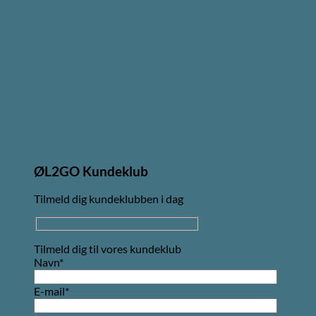
ØL2GO Kundeklub
Tilmeld dig kundeklubben i dag
Tilmeld dig til vores kundeklub
Navn*
E-mail*