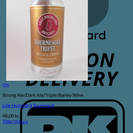
C
D
Vis
Strong Ale/Dark Ale/Triple/Barley Wine
D
Lille Holmgård Tournesoll
48,00
kr.
Tilføj til kurv