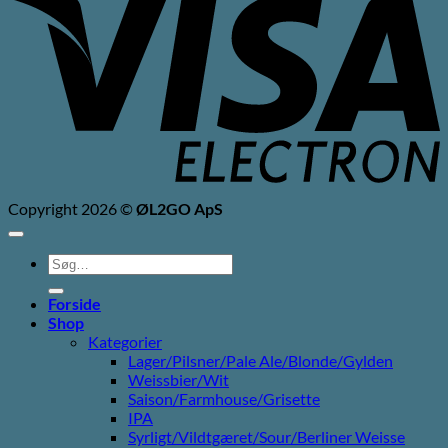
E
Copyright 2026 ©
ØL2GO ApS
Søg
efter:
Forside
Shop
Kategorier
Lager/Pilsner/Pale Ale/Blonde/Gylden
Weissbier/Wit
Saison/Farmhouse/Grisette
IPA
Syrligt/Vildtgæret/Sour/Berliner Weisse