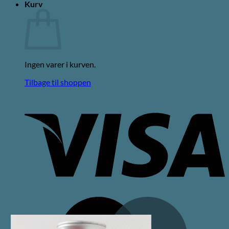
Kurv
Ingen varer i kurven.
Tilbage til shoppen
V
M