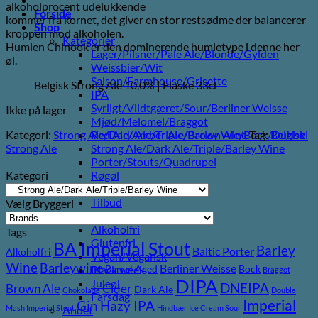
alkoholprocent udelukkende
Forside
kommer fra kornet, det giver en stor restsødme der balancerer
Shop
kroppen mod alkoholen.
Kategorier
Humlen Chinook er den dominerende humletype i denne her
Lager/Pilsner/Pale Ale/Blonde/Gylden
øl.
Weissbier/Wit
Saison/Farmhouse/Grisette
Belgisk Strong Ale 10,0% | Flaske 33cl
IPA
Syrligt/Vildtgæret/Sour/Berliner Weisse
Ikke på lager
Mjød/Melomel/Braggot
Kategori:
Strong Ale/Dark Ale/Triple/Barley Wine
Tag:
Belgisk
Red Ale/Amber Ale/Brown Ale/Bock/Dubbel
Strong Ale
Strong Ale/Dark Ale/Triple/Barley Wine
Porter/Stouts/Quadrupel
Kategori
Røgøl
Øl
Tilbud
Vælg Bryggeri
6pack2go
Alkoholfri
Tags
Glutenfri
BA Imperial Stout
Barley
Baltic Porter
Alkoholfri
Vegan/Vegansk
Wine
Barleywine
Berliner Weisse
Barrel Aged
Bock
Black week
Braggot
DIPA
Juleøl
DNEIPA
Brown Ale
Cider
Dark Ale
Chokolade
Double
Farsdag
Imperial
Gin
Hazy IPA
Mash Imperial Stout
Hindbær
Ice Cream Sour
Andet