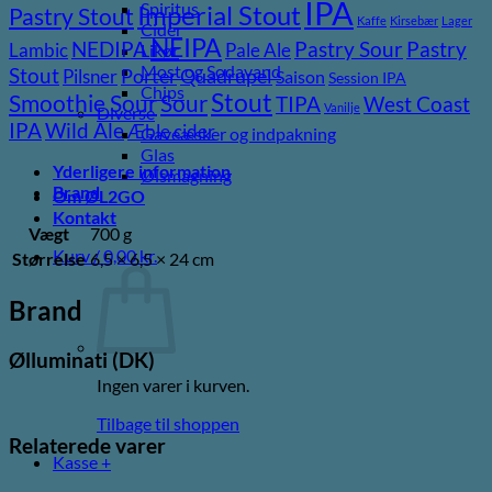
IPA
Spiritus
Imperial Stout
Pastry Stout
Kaffe
Kirsebær
Lager
Cider
NEIPA
Pastry
NEDIPA
Pastry Sour
Lambic
Pale Ale
Likør
Most og Sodavand
Stout
Pilsner
Porter
Quadrupel
Saison
Session IPA
Chips
Stout
Sour
Smoothie Sour
TIPA
West Coast
Vanilje
Diverse
Wild Ale
IPA
Æble cider
Gaveæsker og indpakning
Glas
Yderligere information
Ølsmagning
Brand
Om ØL2GO
Kontakt
Vægt
700 g
Kurv /
0,00
kr.
Størrelse
6,5 × 6,5 × 24 cm
Brand
Ølluminati (DK)
Ingen varer i kurven.
Tilbage til shoppen
Relaterede varer
Kasse
+